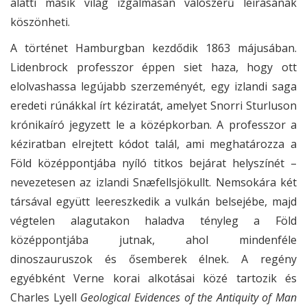
alatti másik világ izgalmasan valószerű leírásának
köszönheti.
A történet Hamburgban kezdődik 1863 májusában.
Lidenbrock professzor éppen siet haza, hogy ott
elolvashassa legújabb szerzeményét, egy izlandi saga
eredeti rúnákkal írt kéziratát, amelyet Snorri Sturluson
krónikaíró jegyzett le a középkorban. A professzor a
kéziratban elrejtett kódot talál, ami meghatározza a
Föld középpontjába nyíló titkos bejárat helyszínét –
nevezetesen az izlandi Snæfellsjökullt. Nemsokára két
társával együtt leereszkedik a vulkán belsejébe, majd
végtelen alagutakon haladva tényleg a Föld
középpontjába jutnak, ahol mindenféle
dinoszauruszok és ősemberek élnek. A regény
egyébként Verne korai alkotásai közé tartozik és
Charles Lyell
Geological Evidences of the Antiquity of Man