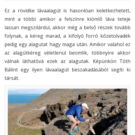
Ez a rövidke lávaalagút is hasonlóan keletkezhetett,
mint a többi: amikor a felszínre kiömlő láva teteje
lassan megszilárdul, akkor még a belső részek tovább
folynak, a kéreg marad, a kifolyó forró kőzetolvadék
pedig egy alagutat hagy maga után. Amikor valahol ez
az alagútkéreg véletlenül beomlik, többnyire akkor
válnak láthatóvá ezek az alagutak. Képünkön Tóth
Bálint egy ilyen lávaalagút beszakadásából segíti ki
társát.