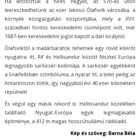
Ha lefotóztuk a híres hegyet, az 570-es úton
leereszkedhetünk az ezer lakosú Ólafsvík városába, a
környék közigazgatási központjába, mely a XVII.
században fontos kereskedelmi csomópont volt, már
1687-ben kereskedelmi jogot kapott a dán királytól.
Ólafsvíktól a madárbarátok tehetnek egy rövid kitérőt
nyugatra: itt, Rif és Hellisandur között fészkel Európa
legnagyobb sarkicsér-kolóniája. A sarkicsér egyébként
a Snæfellsbær szimbóluma, a nyarat itt, a telet pedig az
Antarktiszon töltik, így nagyjából évi 40 ezer kilométert
repülnek!
És végül egy másik rekord is: Hellissandur közelében
található Nyugat-Európa egyik legmagasabb
építménye, a 412 m magas hosszúhullámú rádióadó.
Kép és szöveg: Barna Béla