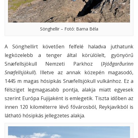
Sönghellir – Fotó: Barna Béla
A Sönghellirt követően felfelé haladva juthatunk
legközelebb a tenger által körülölelt, gyönyörű
Snæfellsjökull Nemzeti Parkhoz (
Þjóðgarðurinn
Snæfellsjökull
). Illetve az annak közepén magasodó,
1445 m magas hósipkás Snæfellsjökull vulkánhoz. Ez a
félsziget legmagasabb pontja, alakja miatt egyesek
szerint Európa Fujijaként is emlegetik. Tiszta időben az
innen 120 kilométerre lévő fővárosból, Reykjavíkból is
látható hósipkás jellegzetes alakja.