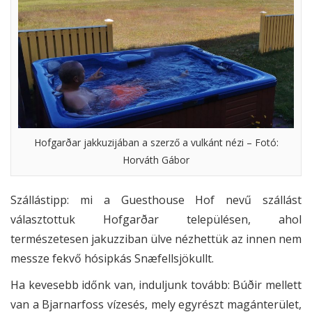
Hofgarðar jakkuzijában a szerző a vulkánt nézi – Fotó:
Horváth Gábor
Szállástipp: mi a Guesthouse Hof nevű szállást
választottuk Hofgarðar településen, ahol
természetesen jakuzziban ülve nézhettük az innen nem
messze fekvő hósipkás Snæfellsjökullt.
Ha kevesebb időnk van, induljunk tovább: Búðir mellett
van a Bjarnarfoss vízesés, mely egyrészt magánterület,