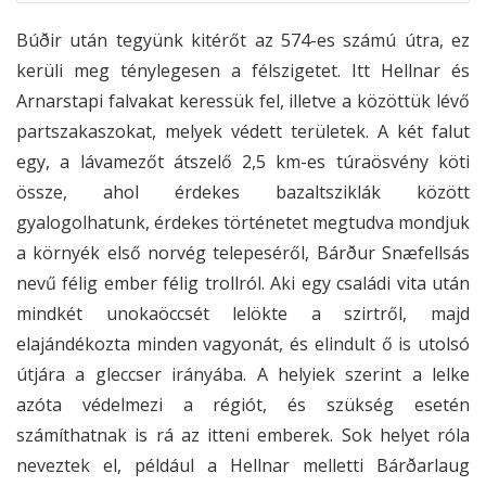
Búðir után tegyünk kitérőt az 574-es számú útra, ez
kerüli meg ténylegesen a félszigetet. Itt Hellnar és
Arnarstapi falvakat keressük fel, illetve a közöttük lévő
partszakaszokat, melyek védett területek. A két falut
egy, a lávamezőt átszelő 2,5 km-es túraösvény köti
össze, ahol érdekes bazaltsziklák között
gyalogolhatunk, érdekes történetet megtudva mondjuk
a környék első norvég telepeséről, Bárður Snæfellsás
nevű félig ember félig trollról. Aki egy családi vita után
mindkét unokaöccsét lelökte a szirtről, majd
elajándékozta minden vagyonát, és elindult ő is utolsó
útjára a gleccser irányába. A helyiek szerint a lelke
azóta védelmezi a régiót, és szükség esetén
számíthatnak is rá az itteni emberek. Sok helyet róla
neveztek el, például a Hellnar melletti Bárðarlaug