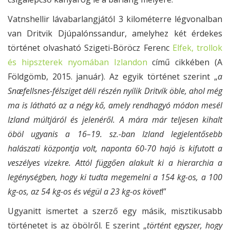
Vatnshellir lávabarlangjától 3 kilométerre légvonalban
van Dritvik Djúpalónssandur, amelyhez két érdekes
történet olvasható Szigeti-Böröcz Ferenc
Elfek, trollok
és hipszterek nyomában Izlandon
című cikkében (A
Földgömb, 2015. január). Az egyik történet szerint „
a
Snæfellsnes-félsziget déli részén nyílik Dritvík öble, ahol még
ma is látható az a négy kő, amely rendhagyó módon mesél
Izland múltjáról és jelenéről. A mára már teljesen kihalt
öböl ugyanis a 16–19. sz.-ban Izland legjelentősebb
halászati központja volt, naponta 60-70 hajó is kifutott a
veszélyes vizekre. Attól függően alakult ki a hierarchia a
legénységben, hogy ki tudta megemelni a 154 kg-os, a 100
kg-os, az 54 kg-os és végül a 23 kg-os követ
!”
Ugyanitt ismertet a szerző egy másik, misztikusabb
történetet is az öbölről. E szerint „
történt egyszer, hogy