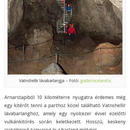
Vatnshellir lávabarlangja – Fotó:
guidetoiceland.is
Arnarstapiból 10 kilométerre nyugatra érdemes még
egy kitérőt tenni a parthoz közel található Vatnshellir
lávabarlanghoz, amely egy nyolcezer évvel ezelőtti
vulkánkitörés során keletkezett. Hosszú, keskeny
csigalépcső kanyarog le a barlang mélyére.