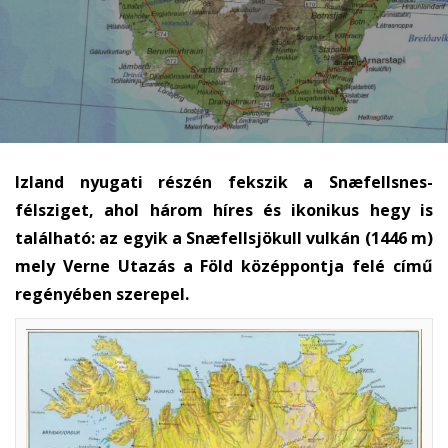
Izland nyugati részén fekszik a Snæfellsnes-
félsziget, ahol három híres és ikonikus hegy is
található: az egyik a Snæfellsjökull vulkán (1446 m)
mely Verne Utazás a Föld középpontja felé című
regényében szerepel.