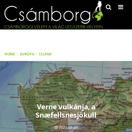
Men
HOME
EURÓPA
IZLAND
Verne vulkánja, a
Snæfellsnesjökull
2021-01-29