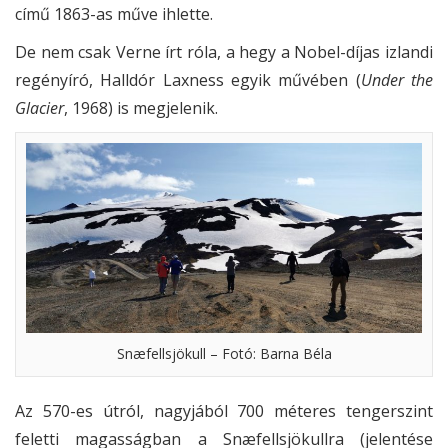
című 1863-as műve ihlette.
De nem csak Verne írt róla, a hegy a Nobel-díjas izlandi
regényíró, Halldór Laxness egyik művében (
Under the
Glacier
, 1968) is megjelenik.
Snæfellsjökull – Fotó: Barna Béla
Az 570-es útról, nagyjából 700 méteres tengerszint
feletti magasságban a Snæfellsjökullra (jelentése