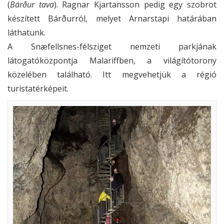
(
Bárður tava
). Ragnar Kjartansson pedig egy szobrot
készített Bárðurról, melyet Arnarstapi határában
láthatunk.
A Snæfellsnes-félsziget nemzeti parkjának
látogatóközpontja Malariffben, a világítótorony
közelében található. Itt megvehetjük a régió
turistatérképeit.