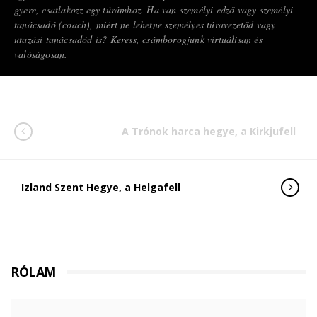
gyere, csatlakozz egy túrámhoz. Ha van személyi edző vagy személyi
tanácsadó (coach), miért ne lehetne személyes túravezetőd vagy
utazási tanácsadód is? Keress, csámborogjunk virtuálisan és
valóságosan.
A Trónok harca hegye, a Kirkjufell
Izland Szent Hegye, a Helgafell
RÓLAM