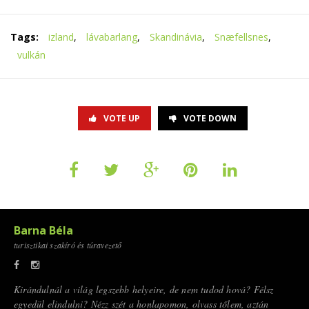
Tags:
izland
,
lávabarlang
,
Skandinávia
,
Snæfellsnes
,
vulkán
VOTE UP
VOTE DOWN
Barna Béla
turisztikai szakíró és túravezető
Kirándulnál a világ legszebb helyeire, de nem tudod hová? Félsz
egyedül elindulni? Nézz szét a honlapomon, olvass tőlem, aztán