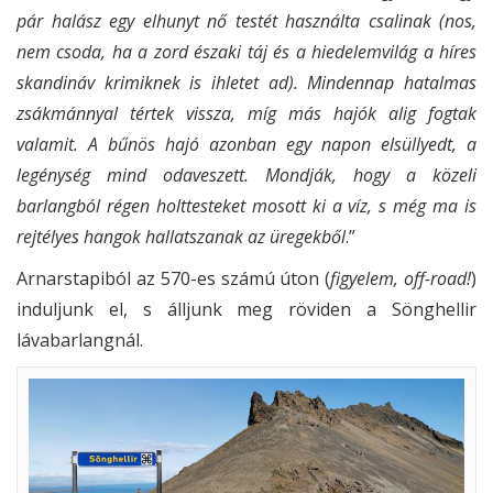
pár halász egy elhunyt nő testét használta csalinak (nos,
nem csoda, ha a zord északi táj és a hiedelemvilág a híres
skandináv krimiknek is ihletet ad). Mindennap hatalmas
zsákmánnyal tértek vissza, míg más hajók alig fogtak
valamit. A bűnös hajó azonban egy napon elsüllyedt, a
legénység mind odaveszett. Mondják, hogy a közeli
barlangból régen holttesteket mosott ki a víz, s még ma is
rejtélyes hangok hallatszanak az üregekből
.”
Arnarstapiból az 570-es számú úton (
figyelem, off-road!
)
induljunk el, s álljunk meg röviden a Sönghellir
lávabarlangnál.