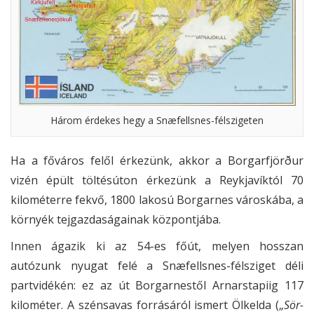
Három érdekes hegy a Snæfellsnes-félszigeten
Ha a főváros felől érkezünk, akkor a Borgarfjörður
vizén épült töltésúton érkezünk a Reykjavíktól 70
kilométerre fekvő, 1800 lakosú Borgarnes városkába, a
környék tejgazdaságainak központjába.
Innen ágazik ki az 54-es főút, melyen hosszan
autózunk nyugat felé a Snæfellsnes-félsziget déli
partvidékén: ez az út Borgarnestől Arnarstapiig 117
kilométer. A szénsavas forrásáról ismert Ölkelda („
Sör-