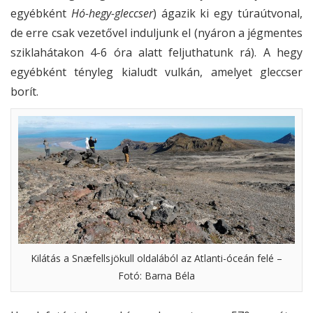
egyébként
Hó-hegy-gleccser
) ágazik ki egy túraútvonal,
de erre csak vezetővel induljunk el (nyáron a jégmentes
sziklahátakon 4-6 óra alatt feljuthatunk rá). A hegy
egyébként tényleg kialudt vulkán, amelyet gleccser
borít.
Kilátás a Snæfellsjökull oldalából az Atlanti-óceán felé –
Fotó: Barna Béla