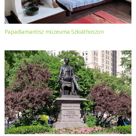
Papadiamantisz múzeuma Szkiáthoszon