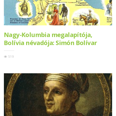
Nagy-Kolumbia megalapítója,
Bolívia névadója: Simón Bolívar
519