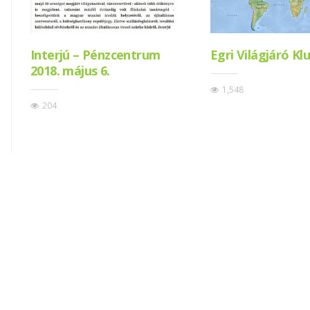
Interjú – Pénzcentrum
Egri Világjáró Kl
2018. május 6.
1,548
204