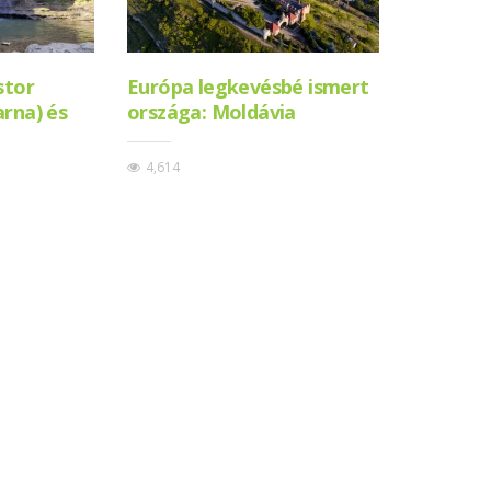
stor
Európa legkevésbé ismert
rna) és
országa: Moldávia
4,614