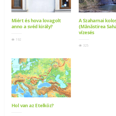
Miért és hova lovagolt
A Szaharnai kolo
anno a svéd király?
(Mănăstirea Saha
vízesés
192
325
Hol van az Etelköz?