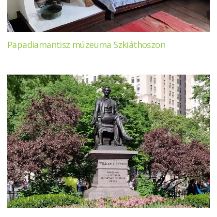
Papadiamantisz múzeuma Szkiáthoszon