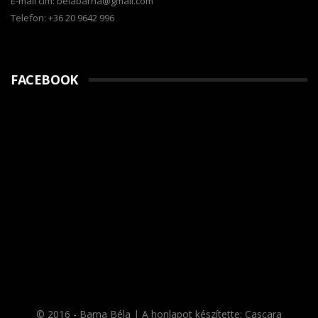
E-mail cím: belabarna@gmail.com
Telefon: +36 20 9642 996
FACEBOOK
© 2016 - Barna Béla | A honlapot készítette:
Cascara