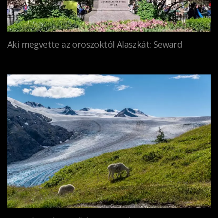
Aki megvette az oroszoktól Alaszkát: Seward