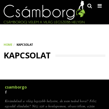
Men
HOME
KAPCSOLAT
KAPCSOLAT
csamborgo
Kirándulnál a világ legszebb helyeire, de nem tudod hová? Félsz
egyedül elindulni? Nézz szét a honlapomon, olvass tőlem, aztán