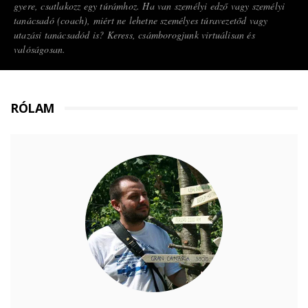
gyere, csatlakozz egy túrámhoz. Ha van személyi edző vagy személyi
tanácsadó (coach), miért ne lehetne személyes túravezetőd vagy
utazási tanácsadód is? Keress, csámborogjunk virtuálisan és
valóságosan.
RÓLAM