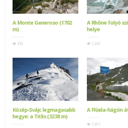
A Monte Generoso (1702
A Rhône folyó sz
m)
helye
335
1,267
Közép-Svájc legmagasabb
A Flüela-hágón 
hegye: a Titlis (3238 m)
1,617