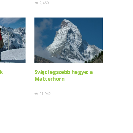
2,460
ok
Svájc legszebb hegye: a
Matterhorn
21,942