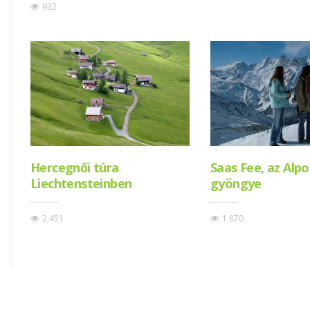
932
Hercegnői túra
Saas Fee, az Alp
Liechtensteinben
gyöngye
2,451
1,870