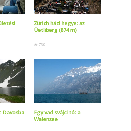
ületési
Zürich házi hegye: az
Üetliberg (874 m)
730
át Davosba
Egy vad svájci tó: a
Walensee