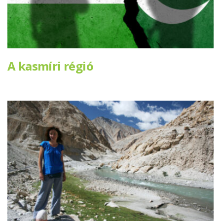
A kasmíri régió