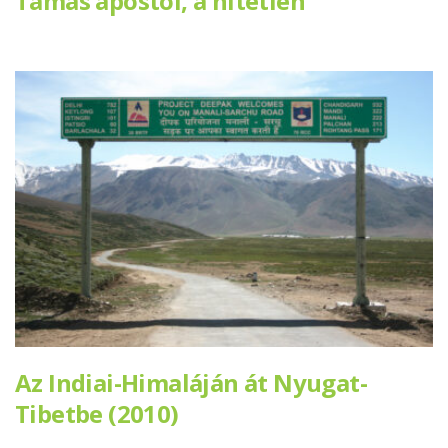
Tamás apostol, a hitetlen
Az Indiai-Himaláján át Nyugat-
Tibetbe (2010)