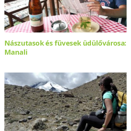
Nászutasok és füvesek üdülővárosa:
Manali