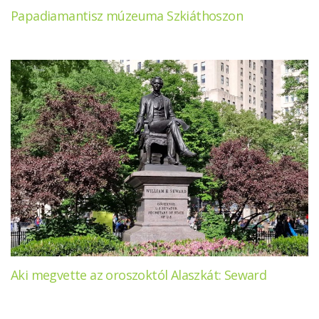
Papadiamantisz múzeuma Szkiáthoszon
Aki megvette az oroszoktól Alaszkát: Seward