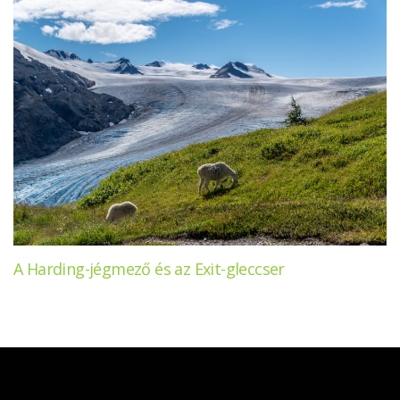
A Harding-jégmező és az Exit-gleccser