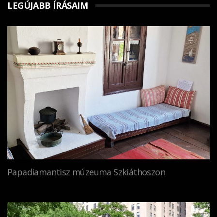
LEGÚJABB ÍRÁSAIM
Papadiamantisz múzeuma Szkiáthoszon