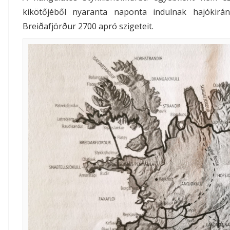
kikötőjéből nyaranta naponta indulnak hajókirá
Breiðafjörður 2700 apró szigeteit.