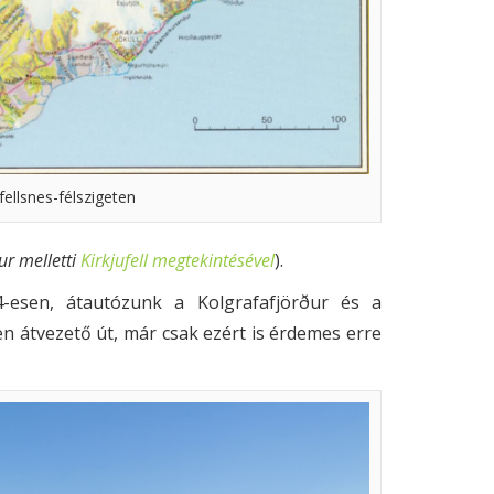
llsnes-félszigeten
ur melletti
Kirkjufell megtekintésével
).
54-esen, átautózunk a Kolgrafafjörður és a
zen átvezető út, már csak ezért is érdemes erre