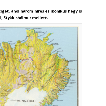
iget, ahol három híres és ikonikus hegy is
ll, Stykkishólmur mellett.