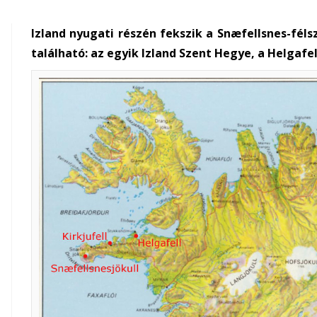
Izland nyugati részén fekszik a Snæfellsnes-félsz
található: az egyik Izland Szent Hegye, a Helgafe