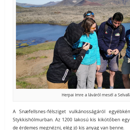
Herpai Imre a láváról mesél a Selval
A Snæfellsnes-félsziget vulkánosságáról egyébk
Stykkishólmurban. Az 1200 lakosú kis kikötőben egy
de érdemes megnézni, elég jó kis anyag van benne.