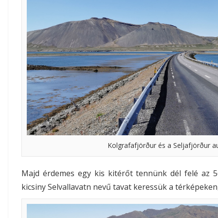
Kolgrafafjörður és a Seljafjörður 
Majd érdemes egy kis kitérőt tennünk dél felé az 5
kicsiny Selvallavatn nevű tavat keressük a térképeke