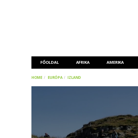
FŐOLDAL
AFRIKA
AMERIKA
HOME
EURÓPA
IZLAND