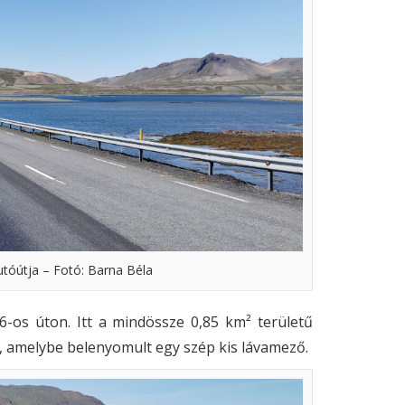
autóútja – Fotó: Barna Béla
6-os úton. Itt a mindössze 0,85 km² területű
n, amelybe belenyomult egy szép kis lávamező.