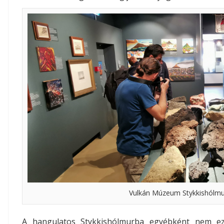
Vulkán Múzeum Stykkishólmur
A hangulatos Stykkishólmurba egyébként nem e