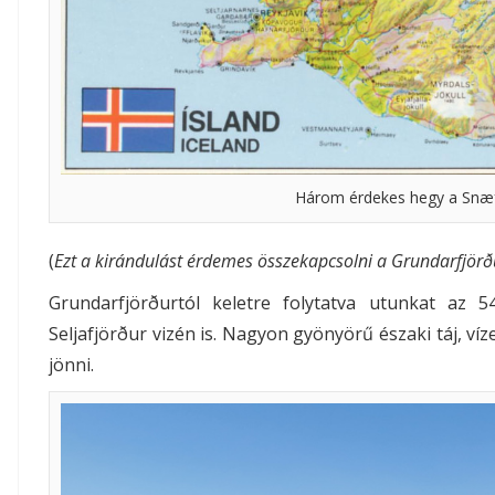
Három érdekes hegy a Snæfe
(
Ezt a kirándulást érdemes összekapcsolni a Grundarfjörð
Grundarfjörðurtól keletre folytatva utunkat az 
Seljafjörður vizén is. Nagyon gyönyörű északi táj, ví
jönni.