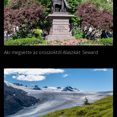
Aki megvette az oroszoktól Alaszkát: Seward