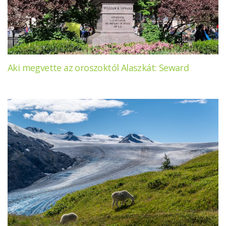
Aki megvette az oroszoktól Alaszkát: Seward