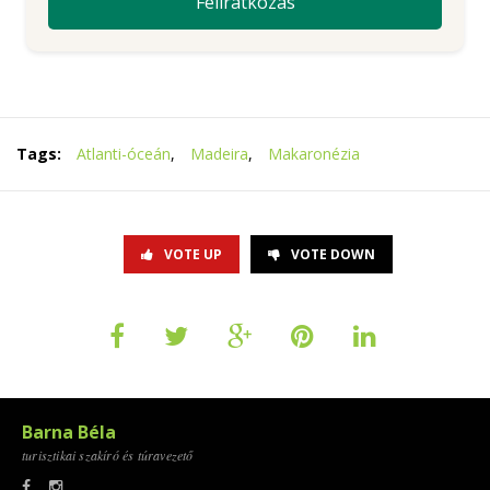
Tags:
Atlanti-óceán
,
Madeira
,
Makaronézia
VOTE UP
VOTE DOWN
Barna Béla
turisztikai szakíró és túravezető