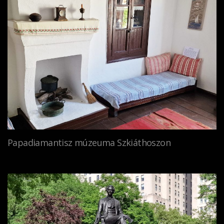
Papadiamantisz múzeuma Szkiáthoszon