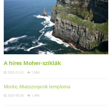
A híres Moher-sziklák
2023-12-23
1,886
Monte, Miasszonyunk temploma
2023-05-28
1,498