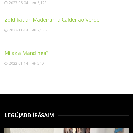
2023-06-04
6,123
Zöld katlan Madeirán: a Caldeirão Verde
2022-11-14
2,538
Mi az a Mandinga?
2022-01-14
549
LEGÚJABB ÍRÁSAIM