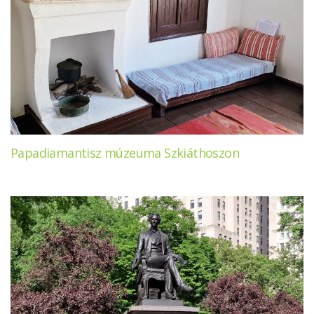
Papadiamantisz múzeuma Szkiáthoszon