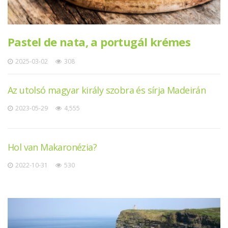
Pastel de nata, a portugál krémes
2025-03-02
308
Az utolsó magyar király szobra és sírja Madeirán
2023-05-29
4,555
Hol van Makaronézia?
2022-10-31
530