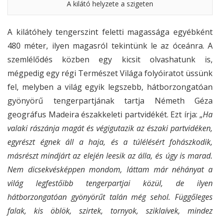
A kilátó helyzete a szigeten
A kilátóhely tengerszint feletti magassága egyébként
480 méter, ilyen magasról tekintünk le az óceánra. A
szemlélődés közben egy kicsit olvashatunk is,
mégpedig egy régi Természet Világa folyóiratot üssünk
fel, melyben a világ egyik legszebb, hátborzongatóan
gyönyörű tengerpartjának tartja Németh Géza
geográfus Madeira északkeleti partvidékét. Ezt írja: „
Ha
valaki rászánja magát és végigutazik az északi partvidéken,
egyrészt égnek áll a haja, és a túlélésért fohászkodik,
másrészt mindjárt az elején leesik az álla, és úgy is marad.
Nem dicsekvésképpen mondom, láttam már néhányat a
világ legfestőibb tengerpartjai közül, de ilyen
hátborzongatóan gyönyörűt talán még sehol. Függőleges
falak, kis öblök, szirtek, tornyok, sziklaívek, mindez