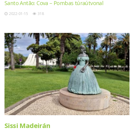
Santo Antão: Cova – Pombas túraútvonal
2022-01-15
318
Sissi Madeirán