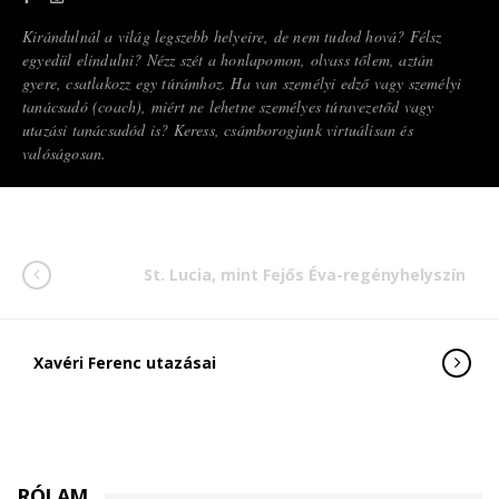
Kirándulnál a világ legszebb helyeire, de nem tudod hová? Félsz
egyedül elindulni? Nézz szét a honlapomon, olvass tőlem, aztán
gyere, csatlakozz egy túrámhoz. Ha van személyi edző vagy személyi
tanácsadó (coach), miért ne lehetne személyes túravezetőd vagy
utazási tanácsadód is? Keress, csámborogjunk virtuálisan és
valóságosan.
St. Lucia, mint Fejős Éva-regényhelyszín
Xavéri Ferenc utazásai
RÓLAM