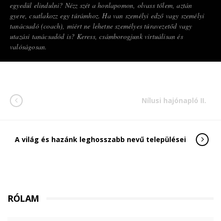
egyedül elindulni? Nézz szét a honlapomon, olvass tőlem, aztán
gyere, csatlakozz egy túrámhoz. Ha van személyi edző vagy személyi
tanácsadó (coach), miért ne lehetne személyes túravezetőd vagy
utazási tanácsadód is? Keress, csámborogjunk virtuálisan és
valóságosan.
Nílusi hajónapló II.
A világ és hazánk leghosszabb nevű települései
RÓLAM