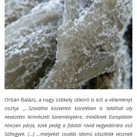
Orbán Balázs, a nagy székely útleíró is ezt a véleményt
osztja: „…
Szovátha közvetlen közelében is találhat oly
nevezetes természeti tüneményekre, minőknek Europában
nincsen párja, ezek pedig a falutól rövid negyedórára eső
Sóhegyek. (…) …melyeket csudás idomú sósziklák vesznek