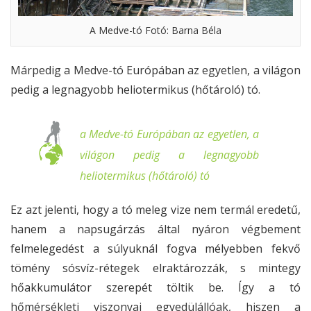
A Medve-tó Fotó: Barna Béla
Márpedig a Medve-tó Európában az egyetlen, a világon
pedig a legnagyobb heliotermikus (hőtároló) tó.
a Medve-tó Európában az egyetlen, a
világon pedig a legnagyobb
heliotermikus (hőtároló) tó
Ez azt jelenti, hogy a tó meleg vize nem termál eredetű,
hanem a napsugárzás által nyáron végbement
felmelegedést a súlyuknál fogva mélyebben fekvő
tömény sósvíz-rétegek elraktározzák, s mintegy
hőakkumulátor szerepét töltik be. Így a tó
hőmérsékleti viszonyai egyedülállóak, hiszen a