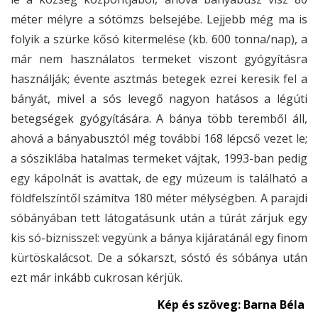
méter mélyre a sótömzs belsejébe. Lejjebb még ma is
folyik a szürke kősó kitermelése (kb. 600 tonna/nap), a
már nem használatos termeket viszont gyógyításra
használják; évente asztmás betegek ezrei keresik fel a
bányát, mivel a sós levegő nagyon hatásos a légúti
betegségek gyógyítására. A bánya több teremből áll,
ahová a bányabusztól még további 168 lépcső vezet le;
a sósziklába hatalmas termeket vájtak, 1993-ban pedig
egy kápolnát is avattak, de egy múzeum is található a
földfelszíntől számítva 180 méter mélységben. A parajdi
sóbányában tett látogatásunk után a túrát zárjuk egy
kis só-biznisszel: vegyünk a bánya kijáratánál egy finom
kürtöskalácsot. De a sókarszt, sóstó és sóbánya után
ezt már inkább cukrosan kérjük.
Kép és szöveg: Barna Béla