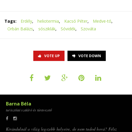
Tags:
Erdély
,
heliotermia
,
Kacsó Péter
,
Medve-tó
,
Orbán Balázs
,
sósziklák
,
Sóvidék
,
Szováta
VOTE UP
VOTE DOWN
Barna Béla
turisztikai szakíró és túravezető
Kirándulnál a világ legszebb helyeire, de nem tudod hová? Félsz