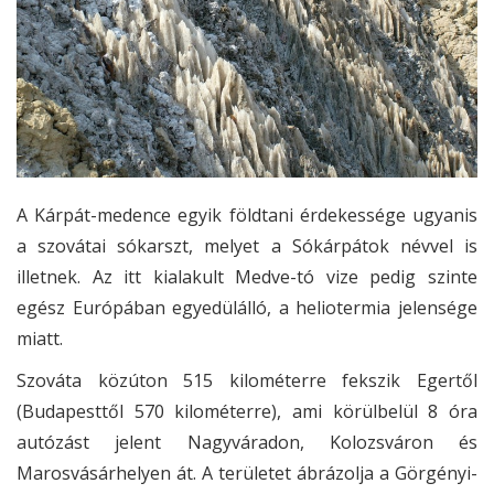
A Kárpát-medence egyik földtani érdekessége ugyanis
a szovátai sókarszt, melyet a Sókárpátok névvel is
illetnek. Az itt kialakult Medve-tó vize pedig szinte
egész Európában egyedülálló, a heliotermia jelensége
miatt.
Szováta közúton 515 kilométerre fekszik Egertől
(Budapesttől 570 kilométerre), ami körülbelül 8 óra
autózást jelent Nagyváradon, Kolozsváron és
Marosvásárhelyen át. A területet ábrázolja a Görgényi-