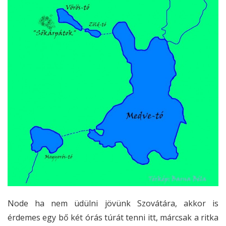
Node ha nem üdülni jövünk Szovátára, akkor is
érdemes egy bő két órás túrát tenni itt, márcsak a ritka