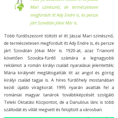
Mari színésznő, de természetesen
megfordult itt Ady Endre is, és persze
járt Szovátán Jókai Mór is.
Több fürdőszezont töltött el itt Jászai Mari színésznő,
de természetesen megfordult itt Ady Endre is, és persze
járt Szovátán Jókai Mór is. 1920-at, azaz Trianont
követően Szováta-fürdő számára a legnagyobb
reklámot a román királyi család nyaralásai jelentették;
Mária királynét meglátogatták itt az angol és görög
királyi család tagjai is. A híres fürdőhely mostanában
kezdi újabb virágkorát: 1995 nyarán avatták fel a
romániai magyar tanárok továbbképzését szolgáló
Teleki Oktatási Központot, de a Danubius lánc is több
szállodát és villát megvett és felújított a városban.