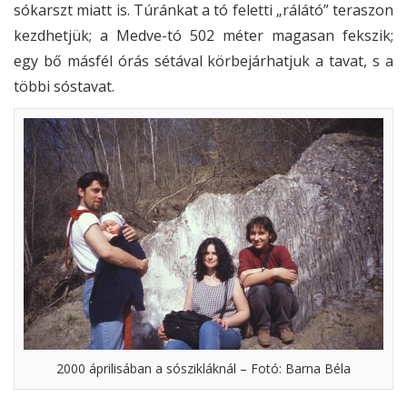
sókarszt miatt is. Túránkat a tó feletti „rálátó” teraszon
kezdhetjük; a Medve-tó 502 méter magasan fekszik;
egy bő másfél órás sétával körbejárhatjuk a tavat, s a
többi sóstavat.
2000 áprilisában a sószikláknál – Fotó: Barna Béla