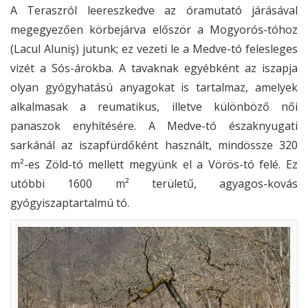
A Teraszról leereszkedve az óramutató járásával
megegyezően körbejárva először a Mogyorós-tóhoz
(Lacul Aluniş) jutunk; ez vezeti le a Medve-tó felesleges
vizét a Sós-árokba. A tavaknak egyébként az iszapja
olyan gyógyhatású anyagokat is tartalmaz, amelyek
alkalmasak a reumatikus, illetve különböző női
panaszok enyhítésére. A Medve-tó északnyugati
sarkánál az iszapfürdőként használt, mindössze 320
m²-es Zöld-tó mellett megyünk el a Vörös-tó felé. Ez
utóbbi 1600 m² területű, agyagos-kovás
gyógyiszaptartalmú tó.