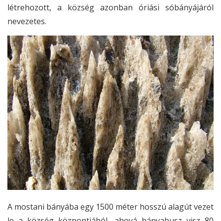
létrehozott, a község azonban óriási sóbányájáról
nevezetes.
A mostani bányába egy 1500 méter hosszú alagút vezet
le a község központjából, ahová bányabusz visz 80