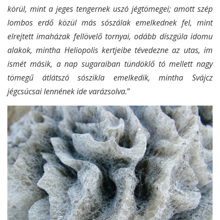
körül, mint a jeges tengernek uszó jégtömegei; amott szép
lombos erdő közül más sószálak emelkednek fel, mint
elrejtett imaházak fellövelő tornyai, odább díszgúla idomu
alakok, mintha Heliopolis kertjeibe tévedezne az utas, im
ismét másik, a nap sugaraiban tündöklő tó mellett nagy
tömegű átlátszó sószikla emelkedik, mintha Svájcz
jégcsúcsai lennének ide varázsolva.
”