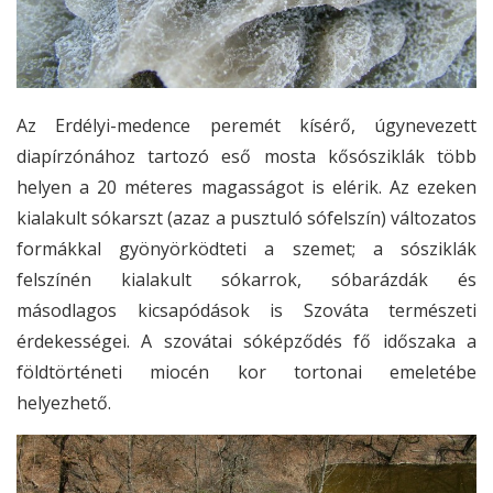
Az Erdélyi-medence peremét kísérő, úgynevezett
diapírzónához tartozó eső mosta kősósziklák több
helyen a 20 méteres magasságot is elérik. Az ezeken
kialakult sókarszt (azaz a pusztuló sófelszín) változatos
formákkal gyönyörködteti a szemet; a sósziklák
felszínén kialakult sókarrok, sóbarázdák és
másodlagos kicsapódások is Szováta természeti
érdekességei. A szovátai sóképződés fő időszaka a
földtörténeti miocén kor tortonai emeletébe
helyezhető.