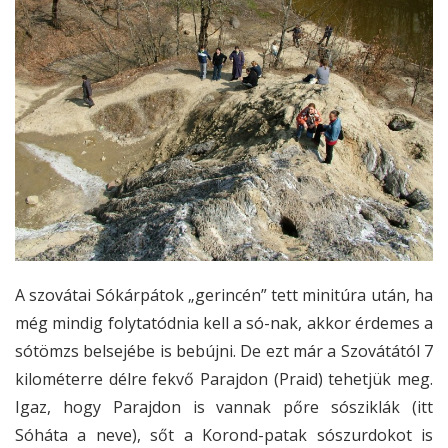
A szovátai Sókárpátok „gerincén” tett minitúra után, ha
még mindig folytatódnia kell a só-nak, akkor érdemes a
sótömzs belsejébe is bebújni. De ezt már a Szovátától 7
kilométerre délre fekvő Parajdon (Praid) tehetjük meg.
Igaz, hogy Parajdon is vannak pőre sósziklák (itt
Sóháta a neve), sőt a Korond-patak sószurdokot is