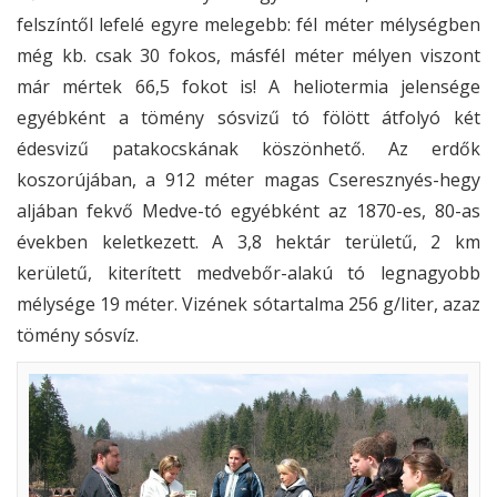
felszíntől lefelé egyre melegebb: fél méter mélységben
még kb. csak 30 fokos, másfél méter mélyen viszont
már mértek 66,5 fokot is! A heliotermia jelensége
egyébként a tömény sósvizű tó fölött átfolyó két
édesvizű patakocskának köszönhető. Az erdők
koszorújában, a 912 méter magas Cseresznyés-hegy
aljában fekvő Medve-tó egyébként az 1870-es, 80-as
években keletkezett. A 3,8 hektár területű, 2 km
kerületű, kiterített medvebőr-alakú tó legnagyobb
mélysége 19 méter. Vizének sótartalma 256 g/liter, azaz
tömény sósvíz.