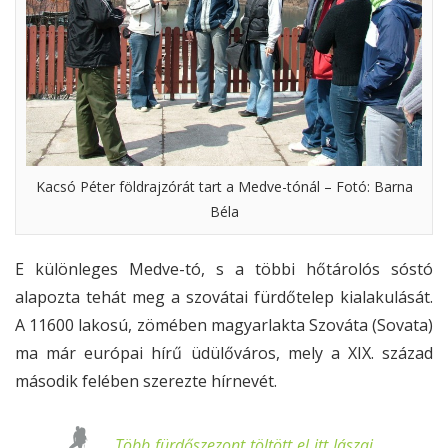
Kacsó Péter földrajzórát tart a Medve-tónál – Fotó: Barna
Béla
E különleges Medve-tó, s a többi hőtárolós sóstó
alapozta tehát meg a szovátai fürdőtelep kialakulását.
A 11600 lakosú, zömében magyarlakta Szováta (Sovata)
ma már európai hírű üdülőváros, mely a XIX. század
második felében szerezte hírnevét.
Több fürdőszezont töltött el itt Jászai