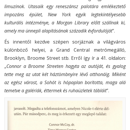
limuzinok. Utasaik egy reneszánsz palotára emlékeztető
impozáns épület, New York egyik legtekintélyesebb
kulturális intézménye, a Morgan Library előtt szállnak ki,
amely ma ünnepli alapításának századik évfordulóját
”.
És innentől kezdve szépen sorjáznak a világváros
különböző helyei, a Grand Central metrómegálló,
Brooklyn, Broome Street stb. Erről így ír a 41. oldalon:
„
Connor a Broome Streeten hagyta az autóját, és gyalog
tette meg az utat két háztömbnyire lévő otthonáig. Miként
az egész várost, a Sohót is hópaplan borította, maga alá
temetve a galériák, éttermek és ruhaüzletek tábláit
”.