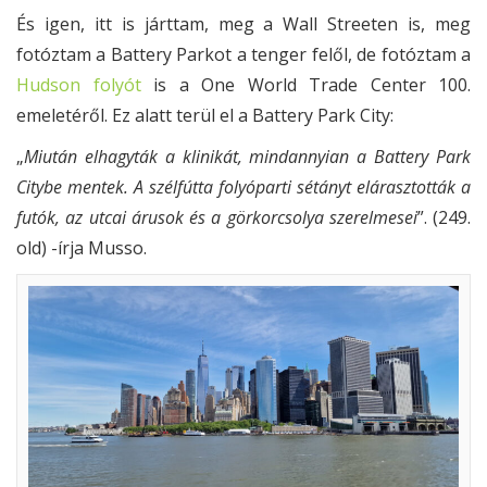
És igen, itt is járttam, meg a Wall Streeten is, meg
fotóztam a Battery Parkot a tenger felől, de fotóztam a
Hudson folyót
is a One World Trade Center 100.
emeletéről. Ez alatt terül el a Battery Park City:
„
Miután elhagyták a klinikát, mindannyian a Battery Park
Citybe mentek. A szélfútta folyóparti sétányt elárasztották a
futók, az utcai árusok és a görkorcsolya szerelmesei
”. (249.
old) -írja Musso.