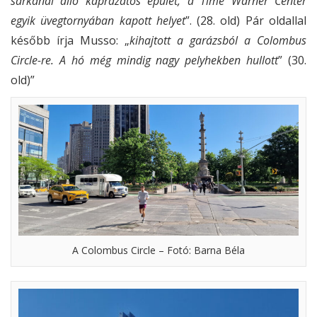
sarkánál álló káprázatos épület, a Time Warner Center
egyik üvegtornyában kapott helyet
”. (28. old) Pár oldallal
később írja Musso: „
kihajtott a garázsból a Colombus
Circle-re. A hó még mindig nagy pelyhekben hullott
” (30.
old)”
A Colombus Circle – Fotó: Barna Béla