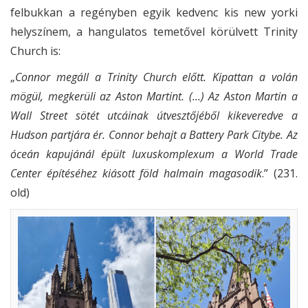
felbukkan a regényben egyik kedvenc kis new yorki
helyszínem, a hangulatos temetővel körülvett Trinity
Church is:
„
Connor megáll a Trinity Church előtt. Kipattan a volán
mögül, megkerüli az Aston Martint. (…) Az Aston Martin a
Wall Street sötét utcáinak útvesztőjéből kikeveredve a
Hudson partjára ér. Connor behajt a Battery Park Citybe. Az
óceán kapujánál épült luxuskomplexum a World Trade
Center építéséhez kiásott föld halmain magasodik
.” (231.
old)