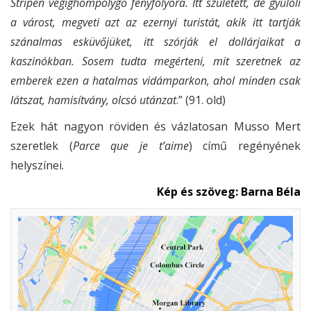
Stripen végighömpölygő fényfolyóra. Itt született, de gyűlöli
a várost, megveti azt az ezernyi turistát, akik itt tartják
szánalmas esküvőjüket, itt szórják el dollárjaikat a
kaszinókban. Sosem tudta megérteni, mit szeretnek az
emberek ezen a hatalmas vidámparkon, ahol minden csak
látszat, hamisítvány, olcsó utánzat
.” (91. old)
Ezek hát nagyon röviden és vázlatosan Musso Mert
szeretlek (
Parce que je t’aime
) című regényének
helyszínei.
Kép és szöveg: Barna Béla