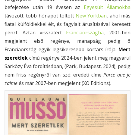
befejezése után 19 évesen az
Egyesült Államokba
távozott: több hónapot töltött
New Yorkban
, ahol más
fiatal külföldiekkel élt, és fagylalt árusításával keresett
pénzt. Aztán visszatért
Franciaországba
, 2001-ben
megjelent első regénye, manapság pedig ő
Franciaország egyik legsikeresebb kortárs írója.
Mert
szeretlek
című regénye 2024-ben jelent meg magyarul
Sárközy Éva fordításában, (Park, Budapest, 2024), pedig
nem friss regényről van szó: eredeti címe
Parce que je
t’aime
és már 2007-ben megjelent (XO Editions).