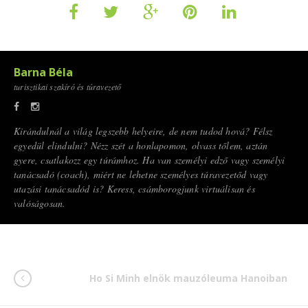
Barna Béla
turisztikai szakíró és túravezető
Kirándulnál a világ legszebb helyeire, de nem tudod hová? Félsz
egyedül elindulni? Nézz szét a honlapomon, olvass tőlem, aztán
gyere, csatlakozz egy túrámhoz. Ha van személyi edző vagy személyi
tanácsadó (coach), miért ne lehetne személyes túravezetőd vagy
utazási tanácsadód is? Keress, csámborogjunk virtuálisan és
valóságosan.
Ho Si Minh elnök mauzóleuma Hanoiban