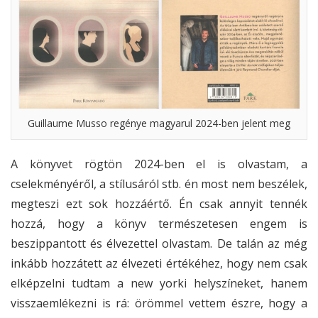
Guillaume Musso regénye magyarul 2024-ben jelent meg
A könyvet rögtön 2024-ben el is olvastam, a
cselekményéről, a stílusáról stb. én most nem beszélek,
megteszi ezt sok hozzáértő. Én csak annyit tennék
hozzá, hogy a könyv természetesen engem is
beszippantott és élvezettel olvastam. De talán az még
inkább hozzátett az élvezeti értékéhez, hogy nem csak
elképzelni tudtam a new yorki helyszíneket, hanem
visszaemlékezni is rá: örömmel vettem észre, hogy a