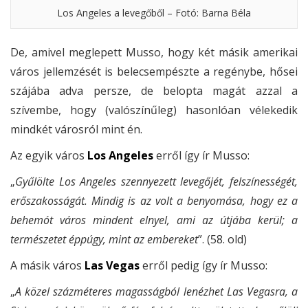
Los Angeles a levegőből – Fotó: Barna Béla
De, amivel meglepett Musso, hogy két másik amerikai
város jellemzését is belecsempészte a regénybe, hősei
szájába adva persze, de belopta magát azzal a
szívembe, hogy (valószínűleg) hasonlóan vélekedik
mindkét városról mint én.
Az egyik város
Los Angeles
erről így ír Musso:
„
Gyűlölte Los Angeles szennyezett levegőjét, felszínességét,
erőszakosságát. Mindig is az volt a benyomása, hogy ez a
behemót város mindent elnyel, ami az útjába kerül; a
természetet éppúgy, mint az embereket
”. (58. old)
A másik város
Las Vegas
erről pedig így ír Musso:
„
A közel százméteres magasságból lenézhet Las Vegasra, a