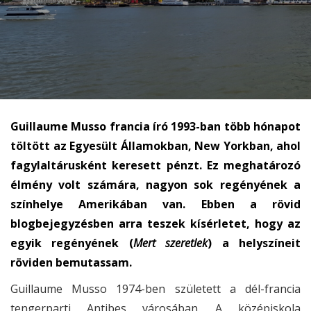
Guillaume Musso francia író 1993-ban több hónapot
töltött az Egyesült Államokban, New Yorkban, ahol
fagylaltárusként keresett pénzt. Ez meghatározó
élmény volt számára, nagyon sok regényének a
színhelye Amerikában van. Ebben a rövid
blogbejegyzésben arra teszek kísérletet, hogy az
egyik regényének (
Mert szeretlek
) a helyszíneit
röviden bemutassam.
Guillaume Musso 1974-ben született a dél-francia
tengerparti Antibes városában. A középiskola