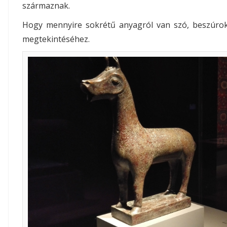
származnak.
Hogy mennyire sokrétű anyagról van szó, beszúrok
megtekintéséhez.