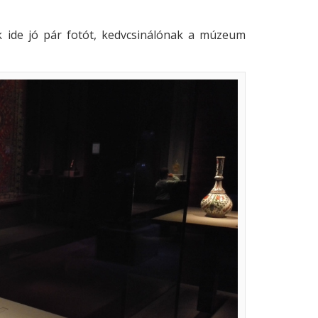
 ide jó pár fotót, kedvcsinálónak a múzeum