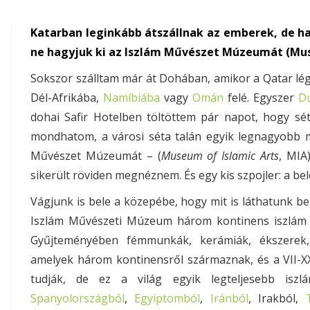
Katarban leginkább átszállnak az emberek, de h
ne hagyjuk ki az Iszlám Művészet Múzeumát (Muse
Sokszor szálltam már át Dohában, amikor a Qatar lé
Dél-Afrikába,
Namíbiába
vagy
Omán
felé. Egyszer
D
dohai Safir Hotelben töltöttem pár napot, hogy sét
mondhatom, a városi séta talán egyik legnagyobb 
Művészet Múzeumát – (
Museum of Islamic Arts
, MIA
sikerült röviden megnéznem. És egy kis szpojler: a be
Vágjunk is bele a közepébe, hogy mit is láthatunk be
Iszlám Művészeti Múzeum három kontinens iszlám 
Gyűjteményében fémmunkák, kerámiák, ékszerek, 
amelyek három kontinensről származnak, és a VII-XX
tudják, de ez a világ egyik legteljesebb iszl
Spanyolországból
,
Egyiptomból
,
Iránból
, Irakból,