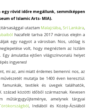
a egy rövid időre megállunk, semmiképpen
um of Islamic Arts- MIA).
gitársasággal utaztam
Malajziába
,
Srí Lankára
,
ubaiból
hazafelé tartva 2017 március elején a
áljak egy nagyot a városban. Nos, utólag is
meglepetése volt, hogy megnéztem az Iszlám
). Egy ámulatba ejtően világszínvonalú helyet
lépés ingyenes!
nt, mi az, ami miatt érdemes bemenni: nos, az
művészetét mutatja be 1400 éven keresztül.
famunkák, textilek és üvegek találhatók,
. század közötti időből származnak. Kevesen
ám műtárgygyűjteménye, amelynek tárgyai
Törökországból
, Indiából és Közép-Ázsiából