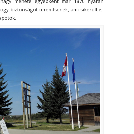
k nagy menete egyébként már 1870 nyarán
hogy biztonságot teremtsenek, ami sikerült is:
apotok.