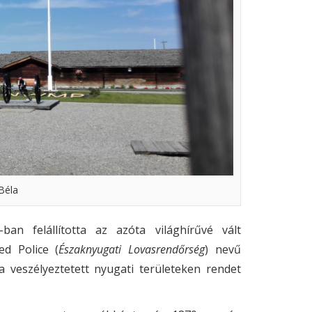
Béla
n felállította az azóta világhírűvé vált
d Police (
Északnyugati Lovasrendőrség
) nevű
a veszélyeztetett nyugati területeken rendet