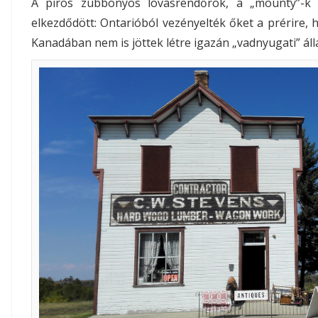
A piros zubbonyos lovasrendőrök, a „mounty”-
elkezdődött: Ontarióból vezényelték őket a prérire, 
Kanadában nem is jöttek létre igazán „vadnyugati” áll