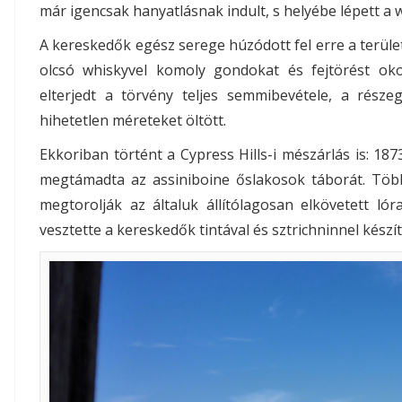
már igencsak hanyatlásnak indult, s helyébe lépett a
A kereskedők egész serege húzódott fel erre a terüle
olcsó whiskyvel komoly gondokat és fejtörést ok
elterjedt a törvény teljes semmibevétele, a része
hihetetlen méreteket öltött.
Ekkoriban történt a Cypress Hills-i mészárlás is: 18
megtámadta az assiniboine őslakosok táborát. Több
megtorolják az általuk állítólagosan elkövetett ló
vesztette a kereskedők tintával és sztrichninnel készít