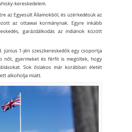
 whisky-kereskedelem.
tre az Egyesült Államokból, és üzérkedésük az
ozott az ottawai kormánynak. Egyre inkább
geskedés, garázdálkodás az indiánok között
73. június 1-jén szeszkereskedők egy csoportja
 nőt, gyermeket és férfit is megöltek, hogy
rablásokat. Sok őslakos már korábban életét
ett alkoholja miatt.