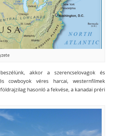
yzete
beszélünk, akkor a szerencselovagok és
 és cowboyok véres harcai, westernfilmek
 földrajzilag hasonló a fekvése, a kanadai préri