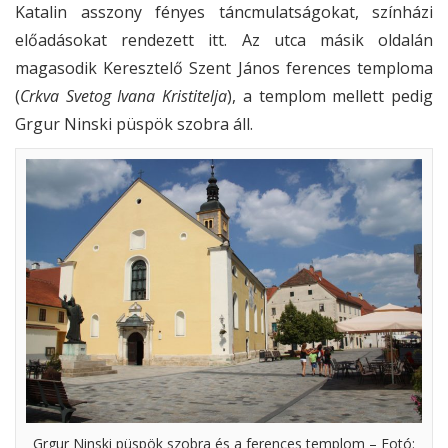
Katalin asszony fényes táncmulatságokat, színházi
előadásokat rendezett itt. Az utca másik oldalán
magasodik Keresztelő Szent János ferences temploma
(
Crkva Svetog Ivana Kristitelja
), a templom mellett pedig
Grgur Ninski püspök szobra áll.
Grgur Ninski püspök szobra és a ferences templom – Fotó: