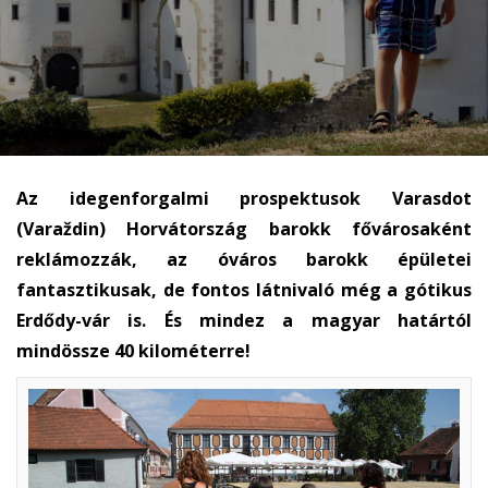
Az idegenforgalmi prospektusok Varasdot
(Varaždin) Horvátország barokk fővárosaként
reklámozzák, az óváros barokk épületei
fantasztikusak, de fontos látnivaló még a gótikus
Erdődy-vár is. És mindez a magyar határtól
mindössze 40 kilométerre!