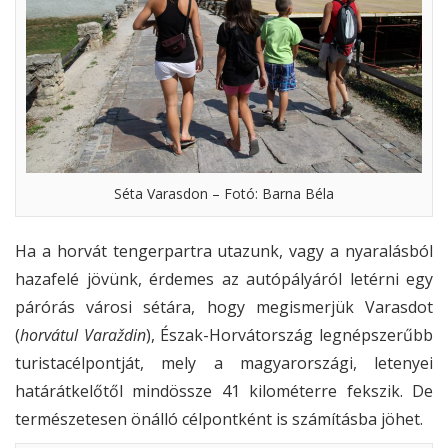
Séta Varasdon – Fotó: Barna Béla
Ha a horvát tengerpartra utazunk, vagy a nyaralásból
hazafelé jövünk, érdemes az autópályáról letérni egy
párórás városi sétára, hogy megismerjük Varasdot
(
horvátul Varaždin
), Észak-Horvátország legnépszerűbb
turistacélpontját, mely a magyarországi, letenyei
határátkelőtől mindössze 41 kilométerre fekszik. De
természetesen önálló célpontként is számításba jöhet.