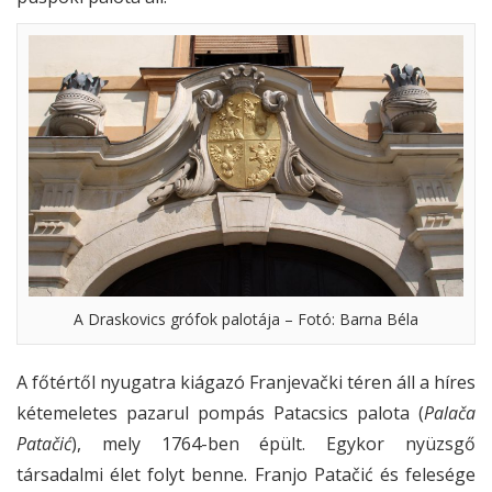
A Draskovics grófok palotája – Fotó: Barna Béla
A főtértől nyugatra kiágazó Franjevački téren áll a híres
kétemeletes pazarul pompás Patacsics palota (
Palača
Patačić
), mely 1764-ben épült. Egykor nyüzsgő
társadalmi élet folyt benne. Franjo Patačić és felesége