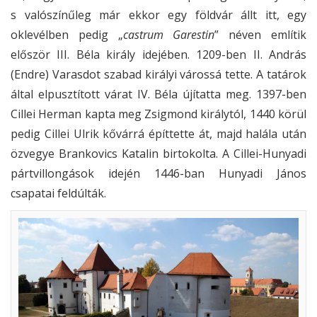
s valószínűleg már ekkor egy földvár állt itt, egy
oklevélben pedig „
castrum Garestin
” néven említik
először III. Béla király idejében. 1209-ben II. András
(Endre) Varasdot szabad királyi várossá tette. A tatárok
által elpusztított várat IV. Béla újítatta meg. 1397-ben
Cillei Herman kapta meg Zsigmond királytól, 1440 körül
pedig Cillei Ulrik kővárrá építtette át, majd halála után
özvegye Brankovics Katalin birtokolta. A Cillei-Hunyadi
pártvillongások idején 1446-ban Hunyadi János
csapatai feldúlták.