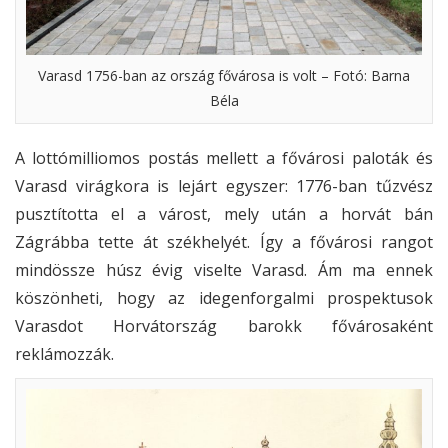
Varasd 1756-ban az ország fővárosa is volt – Fotó: Barna
Béla
A lottómilliomos postás mellett a fővárosi paloták és
Varasd virágkora is lejárt egyszer: 1776-ban tűzvész
pusztította el a várost, mely után a horvát bán
Zágrábba tette át székhelyét. Így a fővárosi rangot
mindössze húsz évig viselte Varasd. Ám ma ennek
köszönheti, hogy az idegenforgalmi prospektusok
Varasdot Horvátország barokk fővárosaként
reklámozzák.