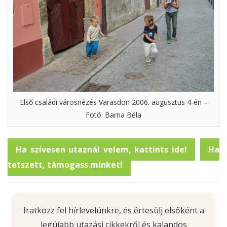
Első családi városnézés Varasdon 2006. augusztus 4-én –
Fotó: Barna Béla
Ha szívesen utaznál velem, kattints ide!
Ha
tetszett, támogass minket!
Iratkozz fel hírlevelünkre, és értesülj elsőként a
legújabb utazási cikkekről és kalandos