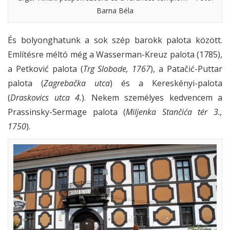
Barna Béla
És bolyonghatunk a sok szép barokk palota között.
Említésre méltó még a Wasserman-Kreuz palota (1785),
a Petković palota (
Trg Slobode, 1767
), a Patačić-Puttar
palota (
Zagrebačka utca
) és a Kereskényi-palota
(
Draskovics utca 4.
). Nekem személyes kedvencem a
Prassinsky-Sermage palota (
Miljenka Stančića tér 3.,
1750
).