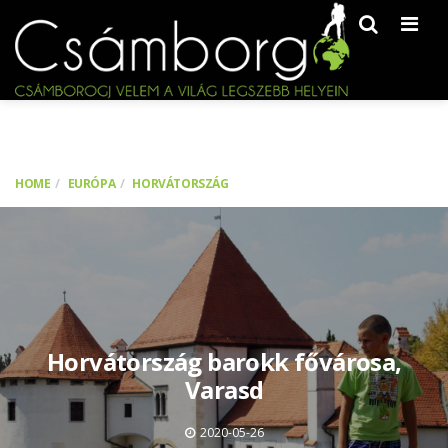
Men
HOME
EURÓPA
HORVÁTORSZÁG
Horvátország barokk fővárosa,
Varasd
2020-05-26