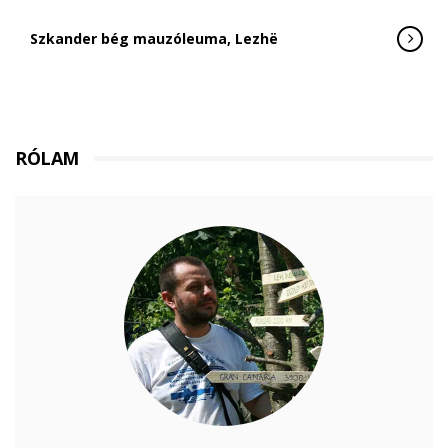
Szkander bég mauzóleuma, Lezhë
RÓLAM