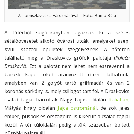
A Tomiszláv tér a városházával – Fotó: Barna Béla
A főtérből sugárirányban ágaznak ki a széles
sétálóövezetet alkotó óvárosi utcák, amelyeket szép,
XVIII. századi épületek szegélyeznek. A főtéren
található még a Draskovics grófok palotája (
Palača
Drašković
). Ezt a palotát nem lehet nem észrevenni: a
barokk kapu fölött aranyozott címert láthatunk,
amelyben van 2 golyót tartó griffmadár és van 2
koronás sárkány is, mely csillagot tart fel. A Draskovics
család tagjai harcoltak Nagy Lajos oldalán
Itáliában
,
Mátyás király oldalán
Jajca ostrománál
, de sok jeles
ember, püspök és országbíró is kikerült a család tagjai
közül. A tér túloldalán pedig a XIX. században épített
püspöki palota áll.