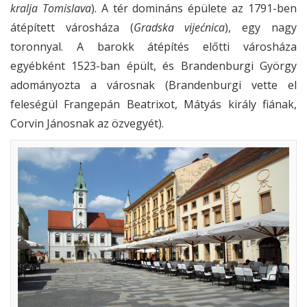
kralja Tomislava
). A tér domináns épülete az 1791-ben
átépített városháza (
Gradska vijećnica
), egy nagy
toronnyal. A barokk átépítés előtti városháza
egyébként 1523-ban épült, és Brandenburgi György
adományozta a városnak (Brandenburgi vette el
feleségül Frangepán Beatrixot, Mátyás király fiának,
Corvin Jánosnak az özvegyét).