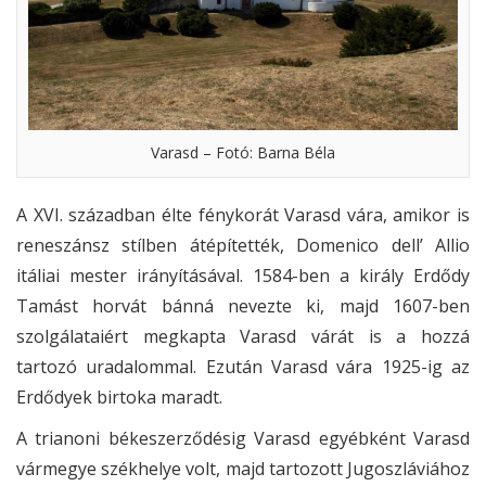
Varasd – Fotó: Barna Béla
A XVI. században élte fénykorát Varasd vára, amikor is
reneszánsz stílben átépítették, Domenico dell’ Allio
itáliai mester irányításával. 1584-ben a király Erdődy
Tamást horvát bánná nevezte ki, majd 1607-ben
szolgálataiért megkapta Varasd várát is a hozzá
tartozó uradalommal. Ezután Varasd vára 1925-ig az
Erdődyek birtoka maradt.
A trianoni békeszerződésig Varasd egyébként Varasd
vármegye székhelye volt, majd tartozott Jugoszláviához