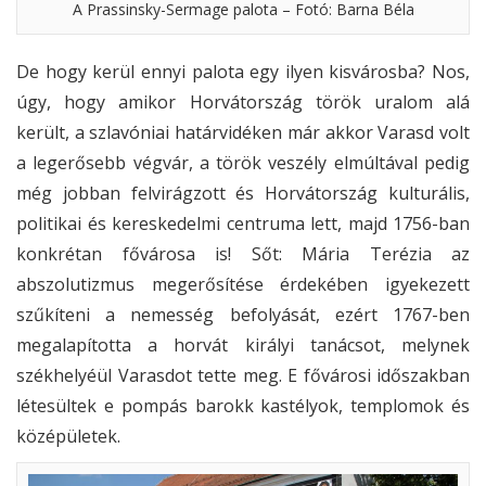
A Prassinsky-Sermage palota – Fotó: Barna Béla
De hogy kerül ennyi palota egy ilyen kisvárosba? Nos,
úgy, hogy amikor Horvátország török uralom alá
került, a szlavóniai határvidéken már akkor Varasd volt
a legerősebb végvár, a török veszély elmúltával pedig
még jobban felvirágzott és Horvátország kulturális,
politikai és kereskedelmi centruma lett, majd 1756-ban
konkrétan fővárosa is! Sőt: Mária Terézia az
abszolutizmus megerősítése érdekében igyekezett
szűkíteni a nemesség befolyását, ezért 1767-ben
megalapította a horvát királyi tanácsot, melynek
székhelyéül Varasdot tette meg. E fővárosi időszakban
létesültek e pompás barokk kastélyok, templomok és
középületek.