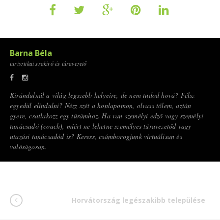
Barna Béla
turisztikai szakíró és túravezető
Kirándulnál a világ legszebb helyeire, de nem tudod hová? Félsz
egyedül elindulni? Nézz szét a honlapomon, olvass tőlem, aztán
gyere, csatlakozz egy túrámhoz. Ha van személyi edző vagy személyi
tanácsadó (coach), miért ne lehetne személyes túravezetőd vagy
utazási tanácsadód is? Keress, csámborogjunk virtuálisan és
valóságosan.
Horvátország legészakibb települése