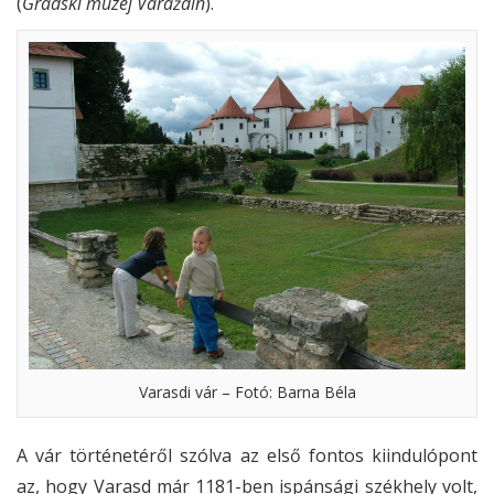
(
Gradski muzej Varaždin
).
Varasdi vár – Fotó: Barna Béla
A vár történetéről szólva az első fontos kiindulópont
az, hogy Varasd már 1181-ben ispánsági székhely volt,