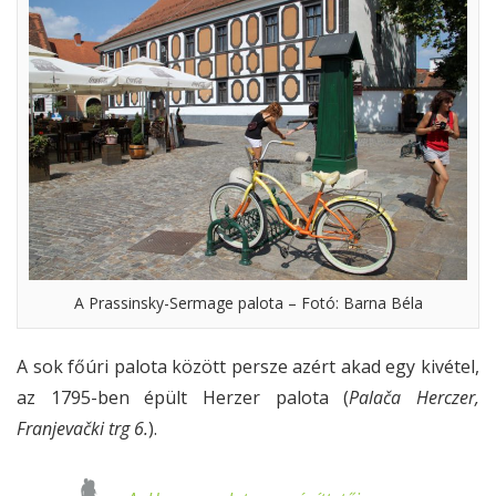
A Prassinsky-Sermage palota – Fotó: Barna Béla
A sok főúri palota között persze azért akad egy kivétel,
az 1795-ben épült Herzer palota (
Palača Herczer,
Franjevački trg 6.
).