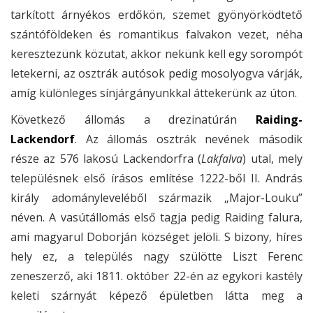
tarkított árnyékos erdőkön, szemet gyönyörködtető
szántóföldeken és romantikus falvakon vezet, néha
keresztezünk közutat, akkor nekünk kell egy sorompót
letekerni, az osztrák autósok pedig mosolyogva várják,
amíg különleges sínjárgányunkkal áttekerünk az úton.
Következő állomás a drezinatúrán
Raiding-
Lackendorf
. Az állomás osztrák nevének második
része az 576 lakosú Lackendorfra (
Lakfalva
) utal, mely
településnek első írásos említése 1222-ből II. András
király adományleveléből származik „Major-Louku”
néven. A vasútállomás első tagja pedig Raiding falura,
ami magyarul Doborján községet jelöli. S bizony, híres
hely ez, a település nagy szülötte Liszt Ferenc
zeneszerző, aki 1811. október 22-én az egykori kastély
keleti szárnyát képező épületben látta meg a