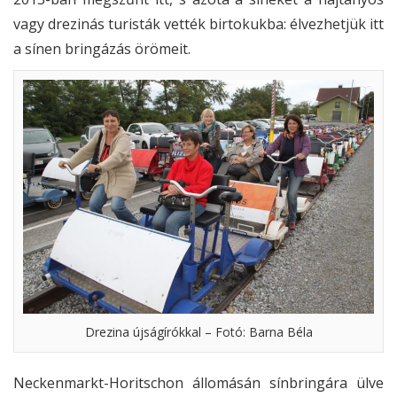
vagy drezinás turisták vették birtokukba: élvezhetjük itt
a sínen bringázás örömeit.
Drezina újságírókkal – Fotó: Barna Béla
Neckenmarkt-Horitschon állomásán sínbringára ülve