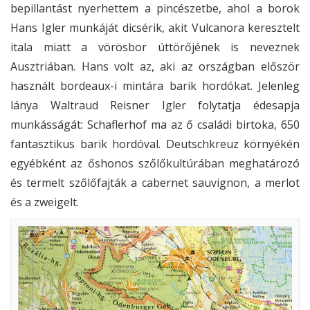
bepillantást nyerhettem a pincészetbe, ahol a borok
Hans Igler munkáját dicsérik, akit Vulcanora keresztelt
itala miatt a vörösbor úttörőjének is neveznek
Ausztriában. Hans volt az, aki az országban először
használt bordeaux-i mintára barik hordókat. Jelenleg
lánya Waltraud Reisner Igler folytatja édesapja
munkásságát: Schaflerhof ma az ő családi birtoka, 650
fantasztikus barik hordóval. Deutschkreuz környékén
egyébként az őshonos szőlőkultúrában meghatározó
és termelt szőlőfajták a cabernet sauvignon, a merlot
és a zweigelt.