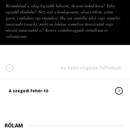
Kirándulnál a világ legszebb helyeire, de nem tudod hová? Félsz
egyedül elindulni? Nézz szét a honlapomon, olvass tőlem, aztán
gyere, csatlakozz egy túrámhoz. Ha van személyi edző vagy személyi
tanácsadó (coach), miért ne lehetne személyes túravezetőd vagy
utazási tanácsadód is? Keress, csámborogjunk virtuálisan és
valóságosan.
Az Azori-szigetek felfedezői
A szegedi Fehér-tó
RÓLAM