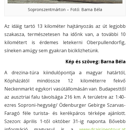
Sopronszentmárton – Fotó: Barna Béla
Az idáig tartó 13 kilométer hajtányozás az út legjobb
szakasza, természetesen ha időnk van, a további 10
kilométert is érdemes letekerni Oberpullendorfig,
síneken amúgy sem gyakran biciklizhetünk.
Kép és szöveg: Barna Béla
A drezina-túra kiindulópontja a magyar határtól,
Kópházától mindössze 12 kilométerre fekvő
Neckenmarkt egykori vasútállomásán van. Budapesttől
az ausztriai falu távolsága 216 km. A területre az 1:40-
ezres Soproni-hegység/ Ödenburger Gebirge Szarvas-
Faragó féle turista- és kerékpáros térképe ajánlott.
Szezon: április 1-től október 31-ig naponta. Bővebb
információ magyarul is a
www.draisinentour.at