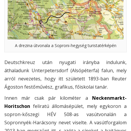
A drezina útvonala a Soproni-hegység turistatérképén
Deutschkreuz után nyugati irányba indulunk,
áthaladunk Unterpetersdorf (Alsópéterfa) falun, mely
arról nevezetes, hogy itt született 1893-ban Reuter
Ágoston festőművész, grafikus, főiskolai tanár.
Innen már csak pár kilométer a
Neckenmarkt-
Horitschon
feliratú állomásépület, mely egykoron a
sopron-kőszegi HÉV 508-as vasútvonalán a
Sopronnyék-Harácsony nevet viselte. A vasútforgalom
2013-ban megszűnt itt, s azóta a síneket a hajtányos