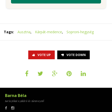
Tags:
Ausztria
,
Kárpát-medence
,
Soproni-hegység
VOTE UP
VOTE DOWN
Barna Béla
turisztikai szakíró és túravezető