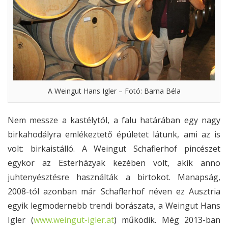
A Weingut Hans Igler – Fotó: Barna Béla
Nem messze a kastélytól, a falu határában egy nagy
birkahodályra emlékeztető épületet látunk, ami az is
volt: birkaistálló. A Weingut Schaflerhof pincészet
egykor az Esterházyak kezében volt, akik anno
juhtenyésztésre használták a birtokot. Manapság,
2008-tól azonban már Schaflerhof néven ez Ausztria
egyik legmodernebb trendi borászata, a Weingut Hans
Igler (
www.weingut-igler.at
) működik. Még 2013-ban