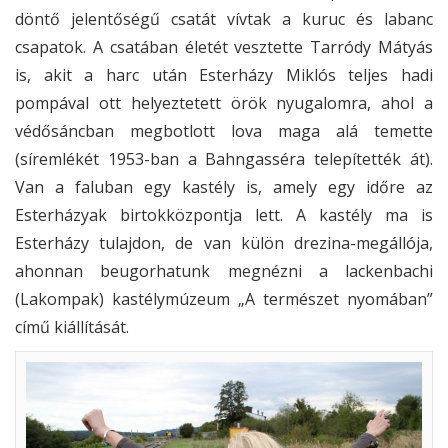
döntő jelentőségű csatát vívtak a kuruc és labanc
csapatok. A csatában életét vesztette Tarródy Mátyás
is, akit a harc után Esterházy Miklós teljes hadi
pompával ott helyeztetett örök nyugalomra, ahol a
védősáncban megbotlott lova maga alá temette
(síremlékét 1953-ban a Bahngasséra telepítették át).
Van a faluban egy kastély is, amely egy időre az
Esterházyak birtokközpontja lett. A kastély ma is
Esterházy tulajdon, de van külön drezina-megállója,
ahonnan beugorhatunk megnézni a lackenbachi
(Lakompak) kastélymúzeum „A természet nyomában”
című kiállítását.