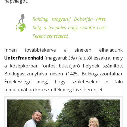
napvilágot.
Raiding, magyarul Doborján híres
hely, a település nagy szülötte Liszt
Ferenc zeneszerző
Innen továbbtekerve a síneken elhaladunk
Unterfrauenhaid
(magyarul:
Lók
) falutól északra, mely
a középkorban fontos búcsújáró helynek számított
Boldogasszonyfalva néven (1425, Boldogazzonfalua).
Érdekessége még, hogy születésekor e falu
templomában keresztelték meg Liszt Ferencet.