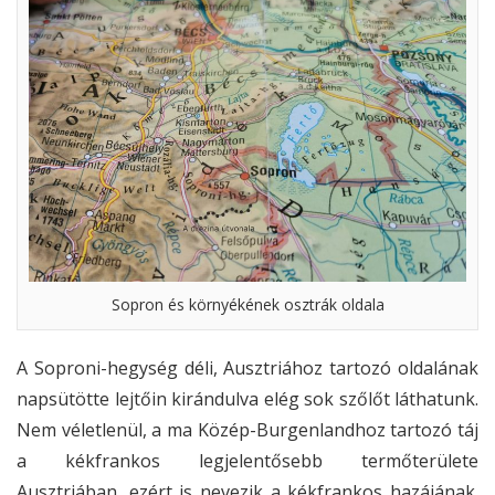
Sopron és környékének osztrák oldala
A Soproni-hegység déli, Ausztriához tartozó oldalának
napsütötte lejtőin kirándulva elég sok szőlőt láthatunk.
Nem véletlenül, a ma Közép-Burgenlandhoz tartozó táj
a kékfrankos legjelentősebb termőterülete
Ausztriában, ezért is nevezik a kékfrankos hazájának.