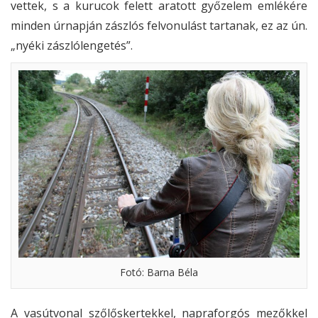
vettek, s a kurucok felett aratott győzelem emlékére
minden úrnapján zászlós felvonulást tartanak, ez az ún.
„nyéki zászlólengetés”.
Fotó: Barna Béla
A vasútvonal szőlőskertekkel, napraforgós mezőkkel