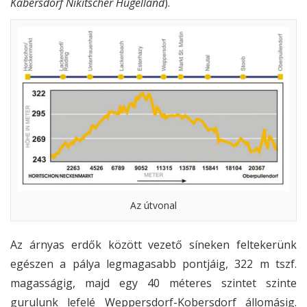
Kabersdorf Nikitscher Hügelland
).
Az útvonal
Az árnyas erdők között vezető síneken feltekerünk
egészen a pálya legmagasabb pontjáig, 322 m tszf.
magasságig, majd egy 40 méteres szintet szinte
gurulunk lefelé Weppersdorf-Kobersdorf állomásig.