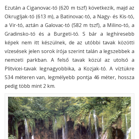
Ezután a Ciganovac-tó (620 m tszf) következik, majd az
Okrugljak-tó (613 m), a Batinovac-tó, a Nagy- és Kis-tó,
a Vir-tó, aztán a Galovac-tó (582 m tszf), a Milino-tó, a
Gradinsko-tó és a Burgeti-tó. S bár a leghíresebb
képek nem itt készülnek, de az utóbbi tavak közötti
vízesések jelen sorok írója szerint talán a legszebbek a
nemzeti parkban. A felső tavak közül az utolsó a
Plitvicei-tavak legnagyobbika, a Kozjak-tó. A víztükre
534 méteren van, legmélyebb pontja 46 méter, hossza
pedig több mint 2 km.