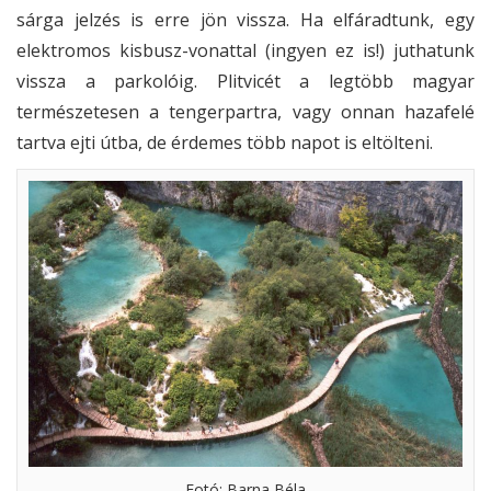
sárga jelzés is erre jön vissza. Ha elfáradtunk, egy
elektromos kisbusz-vonattal (ingyen ez is!) juthatunk
vissza a parkolóig. Plitvicét a legtöbb magyar
természetesen a tengerpartra, vagy onnan hazafelé
tartva ejti útba, de érdemes több napot is eltölteni.
Fotó: Barna Béla