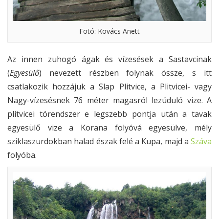
Fotó: Kovács Anett
Az innen zuhogó ágak és vízesések a Sastavcinak
(
Egyesülő
) nevezett részben folynak össze, s itt
csatlakozik hozzájuk a Slap Plitvice, a Plitvicei- vagy
Nagy-vízesésnek 76 méter magasról lezúduló vize. A
plitvicei tórendszer e legszebb pontja után a tavak
egyesülő vize a Korana folyóvá egyesülve, mély
sziklaszurdokban halad észak felé a Kupa, majd a
Száva
folyóba.