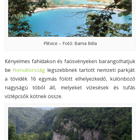
Plitvice – Fotó: Barna Béla
Kényelmes fahidakon és faösvényeken barangolhatjuk
be
Horvátország
legszebbnek tartott nemzeti parkját:
a tóvidék 16 egymás fölött elhelyezkedő, különböző
nagyságú tóból áll, melyeket vízesések és tufás
vízlépcsők kötnek össze.