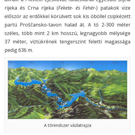
rijeka és Crna rijeka (
Fekete- és Fehér-
) patakok vize
először az erdőkkel körülvett sok kis öböllel csipkézett
partú Proščansko-tavon halad át. A tó 2-300 méter
széles, több mint 2 km hosszú, legnagyobb mélysége
37 méter, víztükrének tengerszint feletti magassága
pedig 636 m.
A tórendszer vázlatrajza