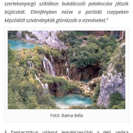
szertekanyargó sziklákon bukdácsoló patakocska játszik
bújócskát. Ellenfényben nézve a porlódó cseppeken
képződött szivárványkák glóriázzák a vízeséseket.”
Fotó: Barna Béla
E fantasztikus világot legcélszerűbb a déli, velika