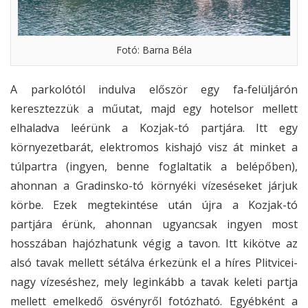
Fotó: Barna Béla
A parkolótól indulva először egy fa-felüljárón
keresztezzük a műutat, majd egy hotelsor mellett
elhaladva leérünk a Kozjak-tó partjára. Itt egy
környezetbarát, elektromos kishajó visz át minket a
túlpartra (ingyen, benne foglaltatik a belépőben),
ahonnan a Gradinsko-tó környéki vízeséseket járjuk
körbe. Ezek megtekintése után újra a Kozjak-tó
partjára érünk, ahonnan ugyancsak ingyen most
hosszában hajózhatunk végig a tavon. Itt kikötve az
alsó tavak mellett sétálva érkezünk el a híres Plitvicei-
nagy vízeséshez, mely leginkább a tavak keleti partja
mellett emelkedő ösvényről fotózható. Egyébként a