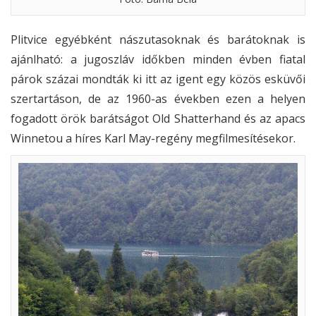
Plitvice egyébként nászutasoknak és barátoknak is
ajánlható: a jugoszláv időkben minden évben fiatal
párok százai mondták ki itt az igent egy közös esküvői
szertartáson, de az 1960-as években ezen a helyen
fogadott örök barátságot Old Shatterhand és az apacs
Winnetou a híres Karl May-regény megfilmesítésekor.