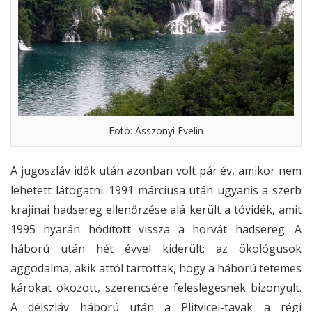
Fotó: Asszonyi Evelin
A jugoszláv idők után azonban volt pár év, amikor nem
lehetett látogatni: 1991 márciusa után ugyanis a szerb
krajinai hadsereg ellenőrzése alá került a tóvidék, amit
1995 nyarán hódított vissza a horvát hadsereg. A
háború után hét évvel kiderült: az ökológusok
aggodalma, akik attól tartottak, hogy a háború tetemes
károkat okozott, szerencsére feleslegesnek bizonyult.
A délszláv háború után a Plitvicei-tavak a régi