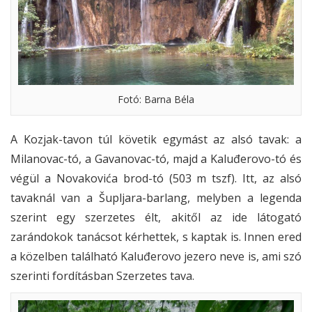
Fotó: Barna Béla
A Kozjak-tavon túl követik egymást az alsó tavak: a
Milanovac-tó, a Gavanovac-tó, majd a Kaluđerovo-tó és
végül a Novakovića brod-tó (503 m tszf). Itt, az alsó
tavaknál van a Šupljara-barlang, melyben a legenda
szerint egy szerzetes élt, akitől az ide látogató
zarándokok tanácsot kérhettek, s kaptak is. Innen ered
a közelben található Kaluđerovo jezero neve is, ami szó
szerinti fordításban Szerzetes tava.