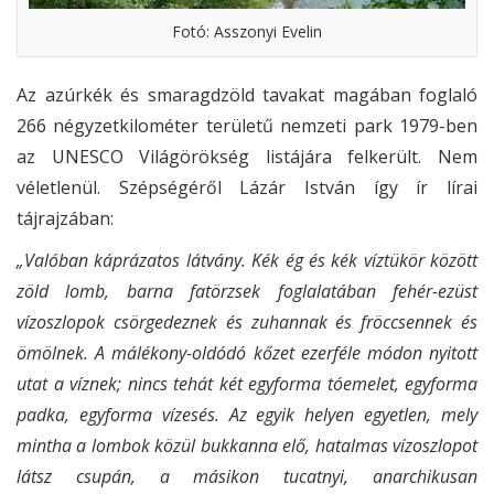
Fotó: Asszonyi Evelin
Az azúrkék és smaragdzöld tavakat magában foglaló
266 négyzetkilométer területű nemzeti park 1979-ben
az UNESCO Világörökség listájára felkerült. Nem
véletlenül. Szépségéről Lázár István így ír lírai
tájrajzában:
„Valóban káprázatos látvány. Kék ég és kék víztükör között
zöld lomb, barna fatörzsek foglalatában fehér-ezüst
vízoszlopok csörgedeznek és zuhannak és fröccsennek és
ömölnek. A málékony-oldódó kőzet ezerféle módon nyitott
utat a víznek; nincs tehát két egyforma tóemelet, egyforma
padka, egyforma vízesés. Az egyik helyen egyetlen, mely
mintha a lombok közül bukkanna elő, hatalmas vízoszlopot
látsz csupán, a másikon tucatnyi, anarchikusan