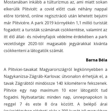
Mostanában inkább a túlturizmus az, ami miatt sokan
elkerülik Plitvicét: a covid előtt csak néhány nappal
előre történő, online regisztráció után lehetett bejutni
már Plitvicére. A park 2019 környékén 1,1 millió turistát
fogadott: a turisták számának csökkentése, valamint az
itt élő állat- és növényfajok védelme érdekében a park
vezetősége 2020-tól magasabb jegyárakkal kívánta
csökkenteni a látogatók számát.
Barna Béla
A Plitvicei-tavakat Magyarországról legkönnyebben a
Nagykanizsa-Zágráb-Karlovac útvonalon érhetjük el, a
tavak Zágrábtól mindössze 140 kilométerre fekszenek.
Plitvice egy nap maximum 10 ezer látogatót tud
fogadni. Nyitvatartás: minden nap, ünnepnapokon is
reggel 7 és este 8 óra között. A belépő árai
(csúcsidényben elérheti akár a 300 kunát is!) magukban