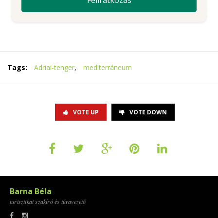
Tags:
Adriai-tenger
,
mediterráneum
VOTE UP
VOTE DOWN
Barna Béla
turisztikai szakíró és túravezető