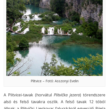
Plitvice – Fotó: Asszonyi Evelin
A Plitvicei-tavak (horvátul
Plitvička jezera
) tórendszere
alsó és felső tavakra oszlik. A felső tavak 12 tóból
állnak: a Plitvički Ljeskovac falucskánál egyesülő Bijela