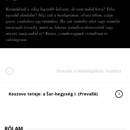
Kirándulnál a világ legszebb helyeire, de nem tudod hová? Félsz
egyedül elindulni? Nézz szét a honlapomon, olvass tőlem, aztán
gyere, csatlakozz egy túrámhoz. Ha van személyi edző vagy személyi
tanácsadó (coach), miért ne lehetne személyes túravezetőd vagy
utazási tanácsadód is? Keress, csámborogjunk virtuálisan és
valóságosan.
Vízesés a Himalájában: Vashist
Koszovo teteje: a Šar-hegység I. (Prevallë)
RÓLAM