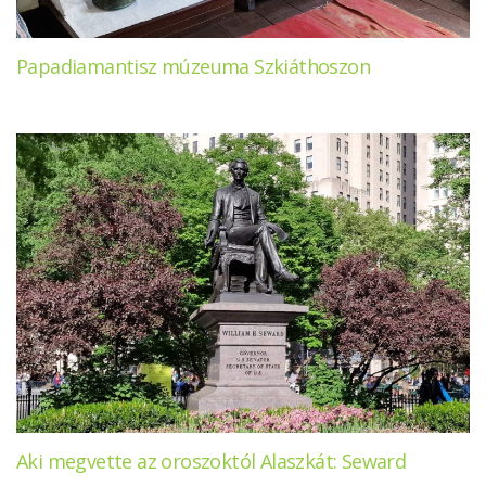
Papadiamantisz múzeuma Szkiáthoszon
Aki megvette az oroszoktól Alaszkát: Seward