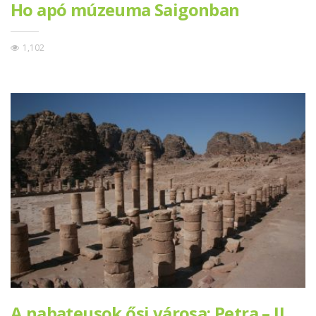
Ho apó múzeuma Saigonban
1,102
A nabateusok ősi városa: Petra – II.