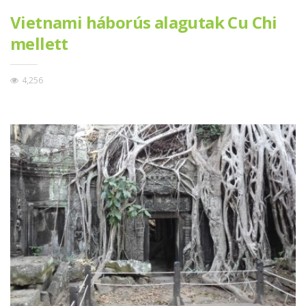
Vietnami háborús alagutak Cu Chi
mellett
4,256