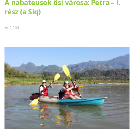
A nabateusok ősi városa: Petra – I.
rész (a Siq)
2,264