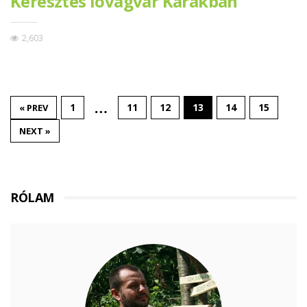
Keresztes lovagvár Karakban
2,603
…
1
11
12
13
14
15
« PREV
NEXT »
RÓLAM