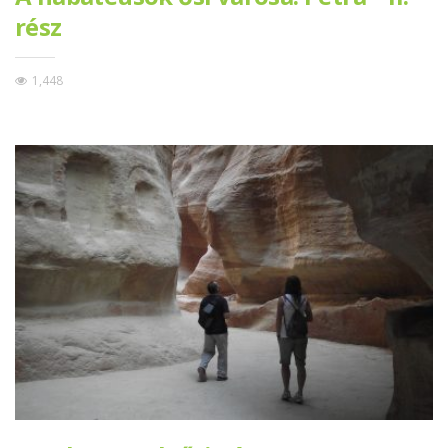
rész
1,448