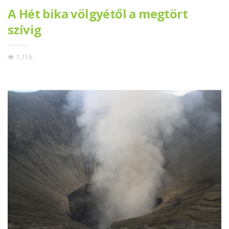
A Hét bika völgyétől a megtört
szívig
1,116