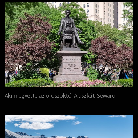
Aki megvette az oroszoktól Alaszkát: Seward