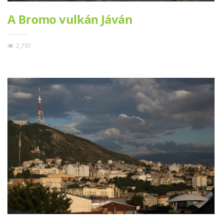
A Bromo vulkán Jáván
2,797