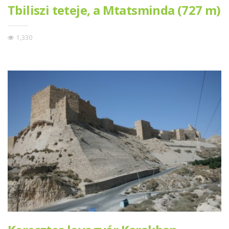
Tbiliszi teteje, a Mtatsminda (727 m)
1,330