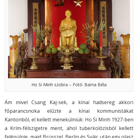
Ho Si Minh szobra – Fotó: Barna Béla
Ám mivel Csang Kaj-sek, a kínai hadsereg akkori
főparancsnoka elűzte a kínai kommunistákat
Kantonból, el kellett menekülniük: Ho Si Minh 1927-ben
a Krím-félszigetre ment, ahol tuberkolózisból kellett
felépülnie, majd Brüsszel, Berlin és Svájc után egy olasz