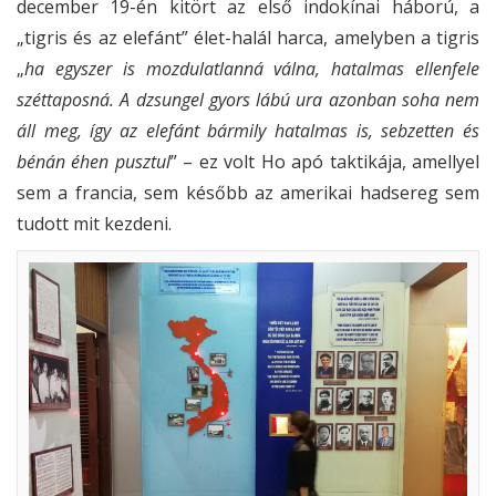
december 19-én kitört az első indokínai háború, a
„tigris és az elefánt” élet-halál harca, amelyben a tigris
„
ha egyszer is mozdulatlanná válna, hatalmas ellenfele
széttaposná. A dzsungel gyors lábú ura azonban soha nem
áll meg, így az elefánt bármily hatalmas is, sebzetten és
bénán éhen pusztul
” – ez volt Ho apó taktikája, amellyel
sem a francia, sem később az amerikai hadsereg sem
tudott mit kezdeni.