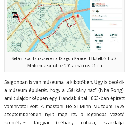
Sétám sportstrackeren a Dragon Palace II Hotelből Ho Si
Minh múzeumához 2017. március 21-én
Saigonban is van múzeuma, a kikötőben. Úgy is becézik
a múzeum épületét, hogy a „Sárkány ház” (Nha Rong),
ami tulajdonképpen egy franciák által 1863-ban épített
vámhivatal volt. A mostani Ho Si Minh Múzeum 1979
szeptemberében nyílt meg itt, a legendás vezető
személyes tárgyai (néhány ruhája, szandálja,