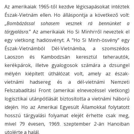
Az amerikaiak 1965-től kezdve légicsapásokat intéztek
Észak-Vietnám ellen. Ho álláspontja a következő volt:
„
Bombázással sohasem vesznek rá bennünket a
tárgyalásra
.” Az amerikaiak Ho Si Minhrről neveztek el
egy vietkong hadiösvényt. A “Ho Si Minh-ösvény” egy
Észak-Vietnámból Dél-Vietnámba, a szomszédos
Laoszon és Kambodzsán keresztül teherautók,
kerékpárok, illetve gyalogosok számára a dzsungel
mélyén kiépített úthálózat volt, amely az észak-
vietnámi hadsereg és a dél-vietnámi Nemzeti
Felszabadítási Front (amerikai elnevezéssel vietkong)
logisztikai utánpótlását biztosította a vietnámi háború
idején. Ho az Amerikai Egyesült Államokkal folytatott
hosszú tárgyalási folyamat elejét érhette csak meg,
mivel 79 évesen, 1969. szeptember 2-án Hanoiban
utolérte a halál.