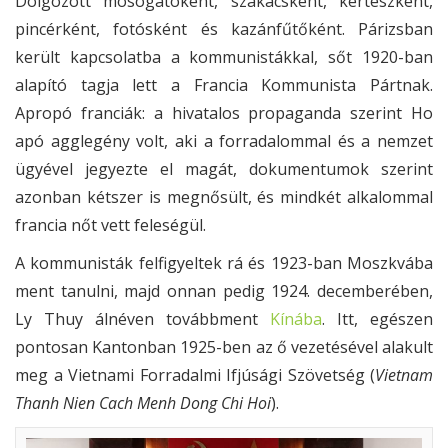
Dolgozott mosogatóként, szakácsként, kertészként,
pincérként, fotósként és kazánfűtőként. Párizsban
került kapcsolatba a kommunistákkal, sőt 1920-ban
alapító tagja lett a Francia Kommunista Pártnak.
Apropó franciák: a hivatalos propaganda szerint Ho
apó agglegény volt, aki a forradalommal és a nemzet
ügyével jegyezte el magát, dokumentumok szerint
azonban kétszer is megnősült, és mindkét alkalommal
francia nőt vett feleségül.
A kommunisták felfigyeltek rá és 1923-ban Moszkvába
ment tanulni, majd onnan pedig 1924. decemberében,
Ly Thuy álnéven továbbment
Kínába
. Itt, egészen
pontosan Kantonban 1925-ben az ő vezetésével alakult
meg a Vietnami Forradalmi Ifjúsági Szövetség (
Vietnam
Thanh Nien Cach Menh Dong Chi Hoi
).