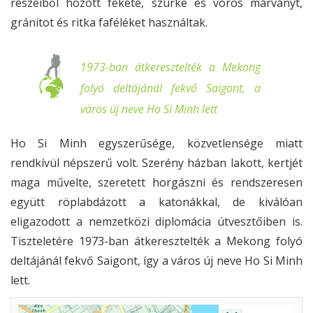
részeiből hozott fekete, szürke és vörös márványt,
gránitot és ritka faféléket használtak.
1973-ban átkeresztelték a Mekong
folyó deltájánál fekvő Saigont, a
város új neve Ho Si Minh lett
Ho Si Minh egyszerűsége, közvetlensége miatt
rendkívül népszerű volt. Szerény házban lakott, kertjét
maga művelte, szeretett horgászni és rendszeresen
együtt röplabdázott a katonákkal, de kiválóan
eligazodott a nemzetközi diplomácia útvesztőiben is.
Tiszteletére 1973-ban átkeresztelték a Mekong folyó
deltájánál fekvő Saigont, így a város új neve Ho Si Minh
lett.