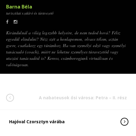
Barna Béla
turisztikai szakíró és túravezető
Kirándulnál a világ legszebb helyeire, de nem tudod hová? Félsz
egyedül elindulni? Nézz szét a honlapomon, olvass tőlem, aztán
gyere, csatlakozz egy túrámhoz. Ha van személyi edző vagy személyi
tanácsadó (coach), miért ne lehetne személyes túravezetőd vagy
utazási tanácsadód is? Keress, csámborogjunk virtuálisan és
valóságosan.
A nabateusok ősi városa: Petra – II. rész
Hajóval Czorsztyn várába