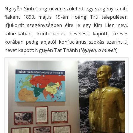
Nguyễn Sinh Cung néven született egy szegény tanító
fiaként 1890. május 19-én Hoàng Trù településen.
Ifjúkorát szegénységben élte le egy Kim Lien nevű
falucskában, konfuciánus nevelést kapott, tízéves
korában pedig apjától konfuciánus szokás szerint új
nevet kapott: Nguyễn Tat Thành (
Nguyen, a művelt
).