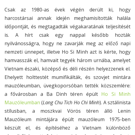
Csak az 1980-as évek végén derült ki, hogy
harcostársai annak idején meghamisították halála
időpontját, és megtagadták végakaratának teljesítését
is. A hírt csak egy nappal később hozták
nyilvánosságra, hogy ne zavarják meg az előző napi
nemzeti ünnepet, illetve Ho Si Minh azt is kérte, hogy
hamvasszák el, hamvait tegyék három urnába, amelyet
Vietnam északi, középső és déli részén helyezzenek el.
Ehelyett holttestét mumifikálták, és szovjet mintára
mauzóleumban, üvegkoporsóban tették közszemlére:
a fővárosban a Ba Dinh téren épült
Ho Si Minh
Mauzóleumban
(
Lang Chu Tich Ho Chi Minh
). A sztálinista
stílusban, a moszkvai Vörös téren álló Lenin
Mauzóleum mintájára épült mauzóleum 1975-ben
készült el, és építéséhez a Vietnam különböző