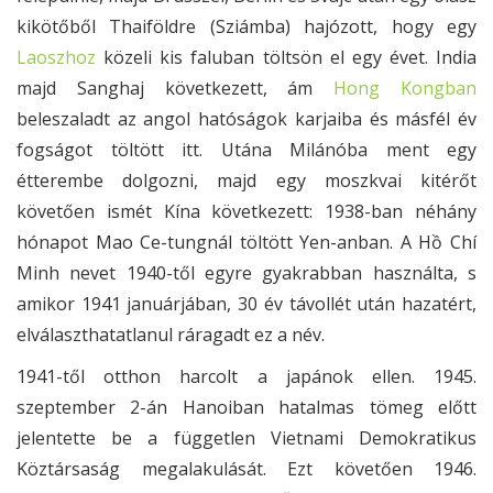
kikötőből Thaiföldre (Sziámba) hajózott, hogy egy
Laoszhoz
közeli kis faluban töltsön el egy évet. India
majd Sanghaj következett, ám
Hong Kongban
beleszaladt az angol hatóságok karjaiba és másfél év
fogságot töltött itt. Utána Milánóba ment egy
étterembe dolgozni, majd egy moszkvai kitérőt
követően ismét Kína következett: 1938-ban néhány
hónapot Mao Ce-tungnál töltött Yen-anban. A Hồ Chí
Minh nevet 1940-től egyre gyakrabban használta, s
amikor 1941 januárjában, 30 év távollét után hazatért,
elválaszthatatlanul ráragadt ez a név.
1941-től otthon harcolt a japánok ellen. 1945.
szeptember 2-án Hanoiban hatalmas tömeg előtt
jelentette be a független Vietnami Demokratikus
Köztársaság megalakulását. Ezt követően 1946.