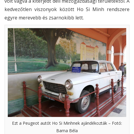
volt vágva a kiterjedt déli mezőgazdasági területektől. A
kedvezőtlen viszonyok között Ho Si Minh rendszere
egyre merevebb és zsarnokibb lett.
Ezt a Peugeot autót Ho Si Minhnek ajándékozták – Fotó:
Barna Béla