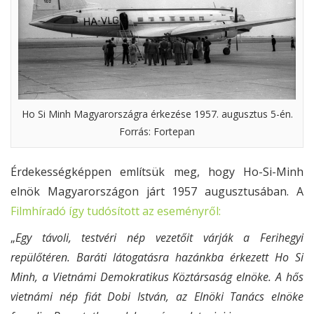
Ho Si Minh Magyarországra érkezése 1957. augusztus 5-én.
Forrás: Fortepan
Érdekességképpen említsük meg, hogy Ho-Si-Minh
elnök Magyarországon járt 1957 augusztusában. A
Filmhíradó így tudósított az eseményről:
„
Egy távoli, testvéri nép vezetőit várják a Ferihegyi
repülőtéren. Baráti látogatásra hazánkba érkezett Ho Si
Minh, a Vietnámi Demokratikus Köztársaság elnöke. A hős
vietnámi nép fiát Dobi István, az Elnöki Tanács elnöke