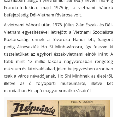
században. Saigon (vietnamiul
Sài Gòn
) néven 1954-ig
Francia-Indokína, majd 1975-ig, a vietnami háború
befejezéséig Dél-Vietnam fővárosa volt.
A vietnami háború után, 1976. július 2-án Észak- és Dél-
Vietnam egyesítésével létrejött a Vietnami Szocialista
Köztársaság: ennek a fővárosa Hanoi lett, Saigont
pedig átnevezték Ho Si Minh-városra, így fejezve ki
tiszteletüket az egykori észak-vietnami elnök iránt. A
több mint 12 millió lakosú nagyvárosban rengeteg
múzeum és látnivaló akad, jelen bejegyzésben azonban
csak a város névadójának, Ho Shi Minhnek az életéről,
illetve az ő folyóparti múzeumáról, illetve két
mondatban Ho apó magyar vonatkozásairól.