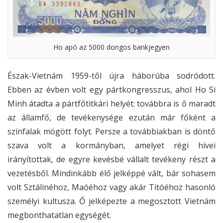
Ho apó az 5000 dongos bankjegyen
Észak-Vietnám 1959-től újra háborúba sodródott.
Ebben az évben volt egy pártkongresszus, ahol Ho Si
Minh átadta a pártfőtitkári helyét: továbbra is ő maradt
az államfő, de tevékenysége ezután már főként a
színfalak mögött folyt. Persze a továbbiakban is döntő
szava volt a kormányban, amelyet régi hívei
irányítottak, de egyre kevésbé vállalt tevékeny részt a
vezetésből. Mindinkább élő jelképpé vált, bár sohasem
volt Sztálinéhoz, Maóéhoz vagy akár Titóéhoz hasonló
személyi kultusza. Ő jelképezte a megosztott Vietnám
megbonthatatlan egységét.