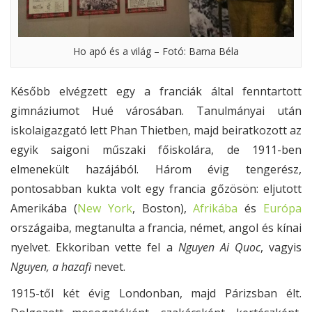
Ho apó és a világ – Fotó: Barna Béla
Később elvégzett egy a franciák által fenntartott
gimnáziumot Hué városában. Tanulmányai után
iskolaigazgató lett Phan Thietben, majd beiratkozott az
egyik saigoni műszaki főiskolára, de 1911-ben
elmenekült hazájából. Három évig tengerész,
pontosabban kukta volt egy francia gőzösön: eljutott
Amerikába (
New York
, Boston),
Afrikába
és
Európa
országaiba, megtanulta a francia, német, angol és kínai
nyelvet. Ekkoriban vette fel a
Nguyen Ai Quoc
, vagyis
Nguyen, a hazafi
nevet.
1915-től két évig Londonban, majd Párizsban élt.