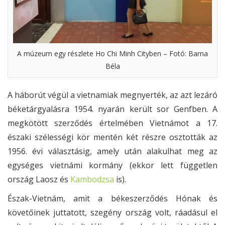
A múzeum egy részlete Ho Chi Minh Cityben – Fotó: Barna
Béla
A háborút végül a vietnamiak megnyerték, az azt lezáró
béketárgyalásra 1954. nyarán került sor Genfben. A
megkötött szerződés értelmében Vietnámot a 17.
északi szélességi kör mentén két részre osztották az
1956. évi választásig, amely után alakulhat meg az
egységes vietnámi kormány (ekkor lett független
ország Laosz és
Kambodzsa
is).
Észak-Vietnám, amit a békeszerződés Hónak és
követőinek juttatott, szegény ország volt, ráadásul el