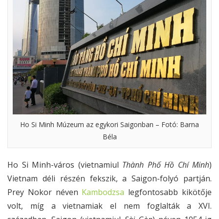
Ho Si Minh Múzeum az egykori Saigonban – Fotó: Barna
Béla
Ho Si Minh-város (vietnamiul
Thành Phố Hồ Chí Minh
)
Vietnam déli részén fekszik, a Saigon-folyó partján.
Prey Nokor néven
Kambodzsa
legfontosabb kikötője
volt, míg a vietnamiak el nem foglalták a XVI.