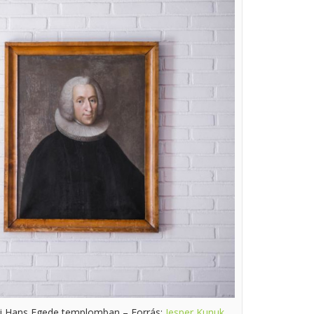
uki Hans Egede templomban – Forrás:
Jesper Kunuk