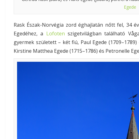
Egede
Rask Észak-Norvégia zord éghajlatán nőtt fel, 34 é
Egedéhez, a
Lofoten
szigetvilágban található Våg
gyermek született – két fiú, Paul Egede (1709–1789) 
Kirstine Matthea Egede (1715–1786) és Petronelle Eg