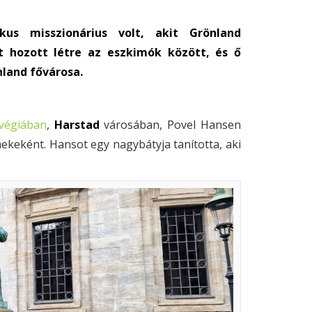
us misszionárius volt, akit Grönland
t hozott létre az eszkimók között, és ő
land fővárosa.
végiában
,
Harstad
városában, Povel Hansen
ekeként. Hansot egy nagybátyja tanította, aki