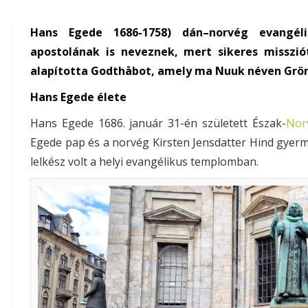
Hans Egede 1686-1758) dán–norvég evangélik
apostolának is neveznek, mert sikeres misszió
alapította Godthåbot, amely ma Nuuk néven Grön
Hans Egede élete
Hans Egede 1686. január 31-én született Észak-
Nor
Egede pap és a norvég Kirsten Jensdatter Hind gyerm
lelkész volt a helyi evangélikus templomban.