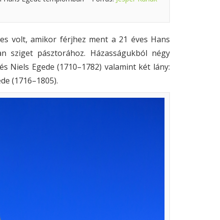
ves volt, amikor férjhez ment a 21 éves Hans
an sziget pásztorához. Házasságukból négy
és Niels Egede (1710–1782) valamint két lány:
ede (1716–1805).