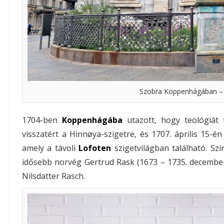
Szobra Koppenhágában – 
1704-ben
Koppenhágába
utazott, hogy teológiát
visszatért a Hinnøya-szigetre, és 1707. április 15-é
amely a távoli
Lofoten
szigetvilágban található. Szi
idősebb norvég Gertrud Rask (1673 – 1735. december 
Nilsdatter Rasch.