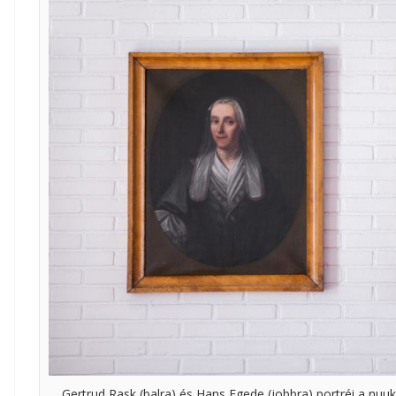
Gertrud Rask (balra) és Hans Egede (jobbra) portréi a nu