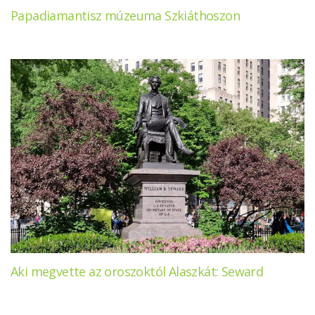
Papadiamantisz múzeuma Szkiáthoszon
Aki megvette az oroszoktól Alaszkát: Seward