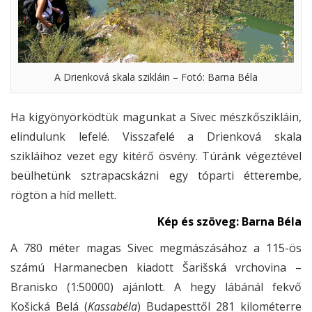
A Drienková skala szikláin – Fotó: Barna Béla
Ha kigyönyörködtük magunkat a Sivec mészkőszikláin,
elindulunk lefelé. Visszafelé a Drienková skala
szikláihoz vezet egy kitérő ösvény. Túránk végeztével
beülhetünk sztrapacskázni egy tóparti étterembe,
rögtön a híd mellett.
Kép és szöveg: Barna Béla
A 780 méter magas Sivec megmászásához a 115-ös
számú Harmanecben kiadott Šarišská vrchovina –
Branisko (1:50000) ajánlott. A hegy lábánál fekvő
Košická Belá (
Kassabéla
) Budapesttől 281 kilométerre