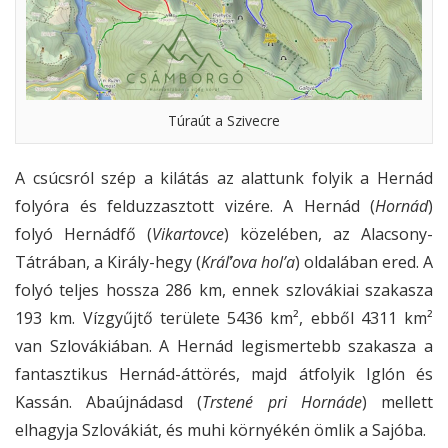
Túraút a Szivecre
A csúcsról szép a kilátás az alattunk folyik a Hernád
folyóra és felduzzasztott vizére. A Hernád (
Hornád
)
folyó Hernádfő (
Vikartovce
) közelében, az Alacsony-
Tátrában, a Király-hegy (
Kráľ’ova hol’a
) oldalában ered. A
folyó teljes hossza 286 km, ennek szlovákiai szakasza
193 km. Vízgyűjtő területe 5436 km², ebből 4311 km²
van Szlovákiában. A Hernád legismertebb szakasza a
fantasztikus Hernád-áttörés, majd átfolyik Iglón és
Kassán. Abaújnádasd (
Trstené pri Hornáde
) mellett
elhagyja Szlovákiát, és muhi környékén ömlik a Sajóba.