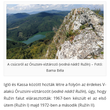
A csúcsról az Óruzsini-víztározó (vodná nádrž Ružín) – Fotó:
Barna Béla
Igló és Kassa között hozták létre a folyón az érdekes V-
alakú Óruzsini-víztározót (
vodná nádrž Ružín
), úgy, hogy
Ružin falut elárasztották: 1967-ben készült el az első
ütem (Ružín I) majd 1972-ben a második (Ružín II).