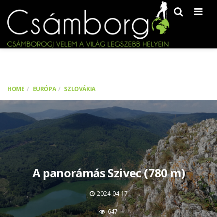
Men
HOME
EURÓPA
SZLOVÁKIA
A panorámás Szivec (780 m)
2024-04-17
647