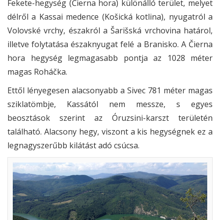
Fekete-hegység (Čierna hora) különálló terület, melyet
délről a Kassai medence (Košická kotlina), nyugatról a
Volovské vrchy, északról a Šarišská vrchovina határol,
illetve folytatása északnyugat felé a Branisko. A Čierna
hora hegység legmagasabb pontja az 1028 méter
magas Roháčka.
Ettől lényegesen alacsonyabb a Sivec 781 méter magas
sziklatömbje, Kassától nem messze, s egyes
beosztások szerint az Óruzsini-karszt területén
található. Alacsony hegy, viszont a kis hegységnek ez a
legnagyszerűbb kilátást adó csúcsa.