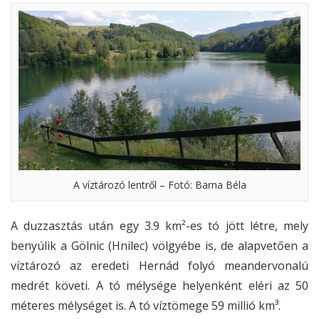
A víztározó lentről – Fotó: Barna Béla
A duzzasztás után egy 3.9 km²-es tó jött létre, mely
benyúlik a Gölnic (Hnilec) völgyébe is, de alapvetően a
víztározó az eredeti Hernád folyó meandervonalú
medrét követi. A tó mélysége helyenként eléri az 50
méteres mélységet is. A tó víztömege 59 millió km³.