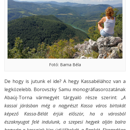
Fotó: Barna Béla
De hogy is jutunk el ide? A hegy Kassabélához van a
legközelebb. Borovszky Samu monográfiasorozatának
Abaúj-Torna vármegyét tárgyaló része szerint: „
A
kassai járásban még a nagyrészt Kassa város birtokát
képező Kassa-Bélát érjük először, ha a városból
északnyugat felé indulunk, a szepesi hegyek alján balra
hagyván a kassaiak kies üdülőhelyét, a Bankót. Elragadóan