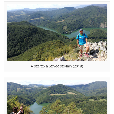
A szerző a Szivec szikláin (2018)