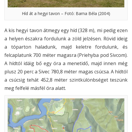
Híd át a hegyi tavon – Fotó: Barna Béla (2004)
A kis hegyi tavon átmegy egy híd (328 m), mi pedig ezen
a helyen északra fordulunk a zöld jelzésen. Rövid ideig
a tóparton haladunk, majd keletre fordulunk, és
felcaplatunk 700 méter magasra (Priehyba pod Sivcom).
A hídtól idáig bő egy óra a menetidő, majd innen még
plusz 20 perc a Sivec 780,8 méter magas csúcsa. A hídtól
a csúcsig tehát 452,8 méter szintkülönbséget teszünk
meg felfelé másfél óra alatt.