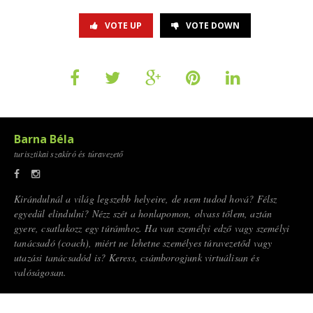
VOTE UP
VOTE DOWN
Barna Béla
turisztikai szakíró és túravezető
Kirándulnál a világ legszebb helyeire, de nem tudod hová? Félsz
egyedül elindulni? Nézz szét a honlapomon, olvass tőlem, aztán
gyere, csatlakozz egy túrámhoz. Ha van személyi edző vagy személyi
tanácsadó (coach), miért ne lehetne személyes túravezetőd vagy
utazási tanácsadód is? Keress, csámborogjunk virtuálisan és
valóságosan.