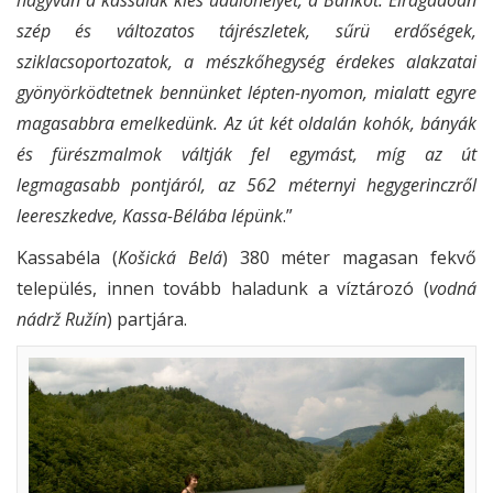
szép és változatos tájrészletek, sűrü erdőségek,
sziklacsoportozatok, a mészkőhegység érdekes alakzatai
gyönyörködtetnek bennünket lépten-nyomon, mialatt egyre
magasabbra emelkedünk. Az út két oldalán kohók, bányák
és fürészmalmok váltják fel egymást, míg az út
legmagasabb pontjáról, az 562 méternyi hegygerinczről
leereszkedve, Kassa-Bélába lépünk
.”
Kassabéla (
Košická Belá
) 380 méter magasan fekvő
település, innen tovább haladunk a víztározó (
vodná
nádrž Ružín
) partjára.