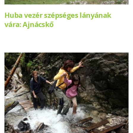
Huba vezér szépséges lányának
vára: Ajnácskő