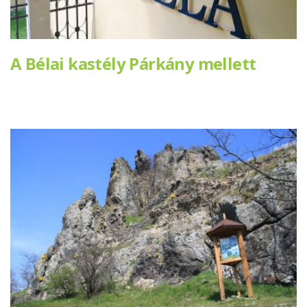
A Bélai kastély Párkány mellett