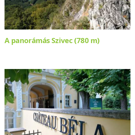
A panorámás Szivec (780 m)