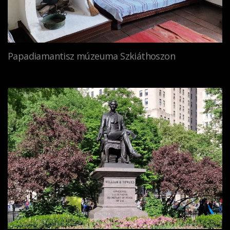
Papadiamantisz múzeuma Szkiáthoszon