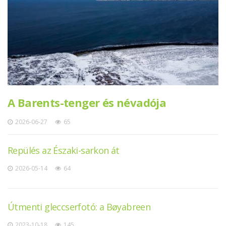
A Barents-tenger és névadója
2026-06-27
65
Repülés az Északi-sarkon át
2026-05-14
64
Útmenti gleccserfotó: a Bøyabreen
2023-10-18
145