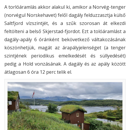
A torlóáramlás akkor alakul ki, amikor a Norvég-tenger
(norvégul Norskehavet) felől dagály felduzzasztja külső
Saltfjord vízszintjét, és a szűk szorosan át elkezdi
feltölteni a belső Skjerstad-fjordot. Ezt a tolóáramlást a
dagály-apály 6 óránként bekövetkező váltakozásának
köszönhetjük, magát az árapályjelenséget (a tenger
szintjének periodikus emelkedését és süllyedését)
pedig a Hold vonzásának. A dagály és az apály között
átlagosan 6 óra 12 perc telik el.