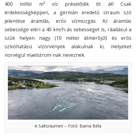
400 millió m³ víz préselődik itt át! Csak
érdekességképpen, a germán eredetű straum szó
jelentése áramlás, erős vízmozgás. Az áramlás
sebessége eléri a 40 km/h-ás sebességet is, ráadásul a
szűk helyen nagy (10 méter átmérőjű!) és erős
szívóhatású vízörvények alakulnak ki, melyeket
norvégul maelstrom-nak neveznek.
A Saltsraumen – Fotó: Barna Béla