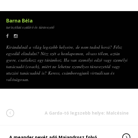
Barna Béla
turisztikai szakíró és túravezető
Kirándulnál a világ legszebb helyeire, de nem tudod hová? Félsz
egyedül elindulni? Nézz szét a honlapomon, olvass tőlem, aztán
gyere, csatlakozz egy túrámhoz. Ha van személyi edző vagy személyi
tanácsadó (coach), miért ne lehetne személyes túravezetőd vagy
utazási tanácsadód is? Keress, csámborogjunk virtuálisan és
valóságosan.
A Garda-tó legszebb helye: Malcésine
A meander nevét adó Maiandrosz folyó