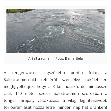
A Saltsraumen – Fotó: Barna Béla
A tengerszoros legszűkebb pontja fölött a
Saltstraumen-híd tetejéről szemlélve tökéletesen
megfigyelhetjük, hogy a 3 km hosszú, de mindössze
csak 140 méter széles Saltstraumen szorosban a
tengeri árapály váltakozása a világ legintenzívebb
torlóáramlását hozza létre: minden nap hat óránként