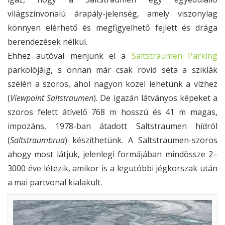
világszínvonalú árapály-jelenség, amely viszonylag
könnyen elérhető és megfigyelhető fejlett és drága
berendezések nélkül.
Ehhez autóval menjünk el a
Saltstraumen Parking
parkolójáig, s onnan már csak rövid séta a sziklák
szélén a szoros, ahol nagyon közel lehetünk a vízhez
(
Viewpoint Saltstraumen
). De igazán látványos képeket a
szoros felett átívelő 768 m hosszú és 41 m magas,
impozáns, 1978-ban átadott Saltstraumen hídról
(
Saltstraumbrua
) készíthetünk. A Saltstraumen-szoros
ahogy most látjuk, jelenlegi formájában mindössze 2–
3000 éve létezik, amikor is a legutóbbi jégkorszak után
a mai partvonal kialakult.