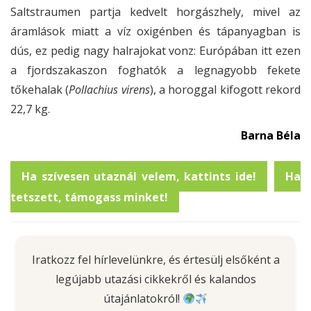
Saltstraumen partja kedvelt horgászhely, mivel az
áramlások miatt a víz oxigénben és tápanyagban is
dús, ez pedig nagy halrajokat vonz: Európában itt ezen
a fjordszakaszon foghatók a legnagyobb fekete
tőkehalak (
Pollachius virens
), a horoggal kifogott rekord
22,7 kg.
Barna Béla
Ha szívesen utaznál velem, kattints ide!
Ha
tetszett, támogass minket!
Iratkozz fel hírlevelünkre, és értesülj elsőként a
legújabb utazási cikkekről és kalandos
útajánlatokról!