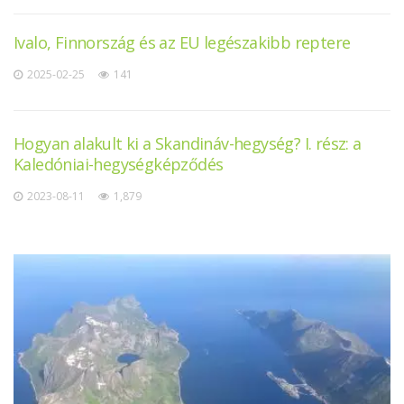
Ivalo, Finnország és az EU legészakibb reptere
2025-02-25
141
Hogyan alakult ki a Skandináv-hegység? I. rész: a
Kaledóniai-hegységképződés
2023-08-11
1,879