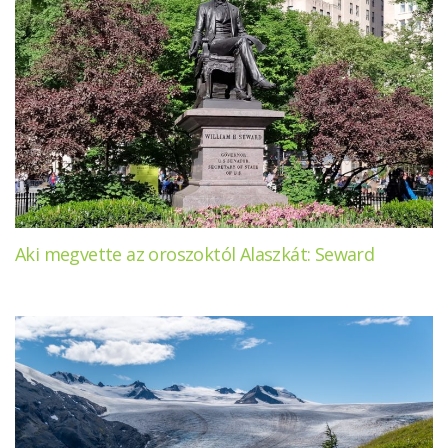
Aki megvette az oroszoktól Alaszkát: Seward