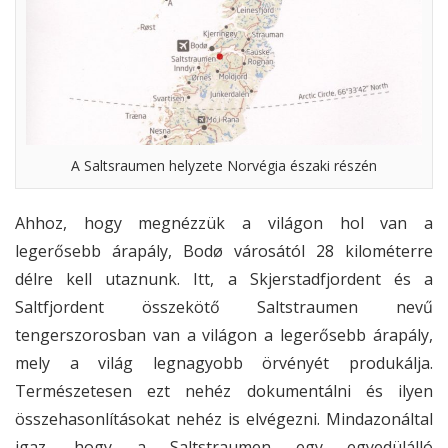
A Saltsraumen helyzete Norvégia északi részén
Ahhoz, hogy megnézzük a világon hol van a
legerősebb árapály, Bodø városától 28 kilométerre
délre kell utaznunk. Itt, a Skjerstadfjordent és a
Saltfjordent összekötő Saltstraumen nevű
tengerszorosban van a világon a legerősebb árapály,
mely a világ legnagyobb örvényét produkálja.
Természetesen ezt nehéz dokumentálni és ilyen
összehasonlításokat nehéz is elvégezni. Mindazonáltal
igaz, hogy a Saltstraumen egy egyedülálló