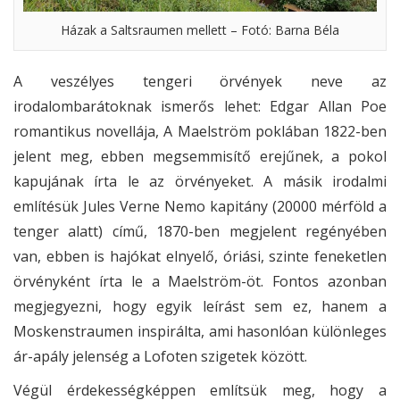
Házak a Saltsraumen mellett – Fotó: Barna Béla
A veszélyes tengeri örvények neve az
irodalombarátoknak ismerős lehet: Edgar Allan Poe
romantikus novellája, A Maelström poklában 1822-ben
jelent meg, ebben megsemmisítő erejűnek, a pokol
kapujának írta le az örvényeket. A másik irodalmi
említésük Jules Verne Nemo kapitány (20000 mérföld a
tenger alatt) című, 1870-ben megjelent regényében
van, ebben is hajókat elnyelő, óriási, szinte feneketlen
örvényként írta le a Maelström-öt. Fontos azonban
megjegyezni, hogy egyik leírást sem ez, hanem a
Moskenstraumen inspirálta, ami hasonlóan különleges
ár-apály jelenség a Lofoten szigetek között.
Végül érdekességképpen említsük meg, hogy a