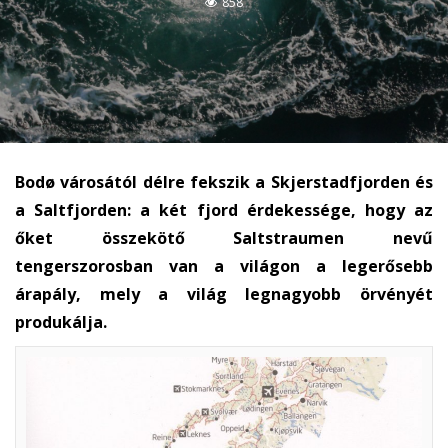
858
Bodø városától délre fekszik a Skjerstadfjorden és
a Saltfjorden: a két fjord érdekessége, hogy az
őket összekötő Saltstraumen nevű
tengerszorosban van a világon a legerősebb
árapály, mely a világ legnagyobb örvényét
produkálja.