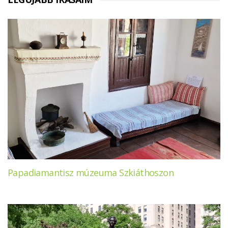
Papadiamantisz múzeuma Szkiáthoszon