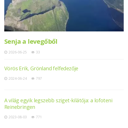
Senja a levegőből
2026-06-25
33
Vörös Erik, Grönland felfedezője
2024-06-24
797
A világ egyik legszebb sziget-kilátója: a lofoteni
Reinebringen
2023-08-03
771