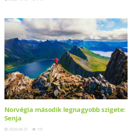
Norvégia második legnagyobb szigete:
Senja
2026-06-25
101