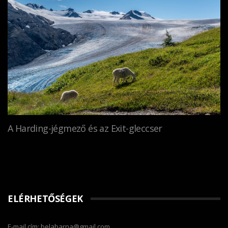
A Harding-jégmező és az Exit-gleccser
ELÉRHETŐSÉGEK
E-mail cím: belabarna@gmail.com