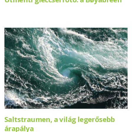
Saltstraumen, a világ legerősebb
árapálya