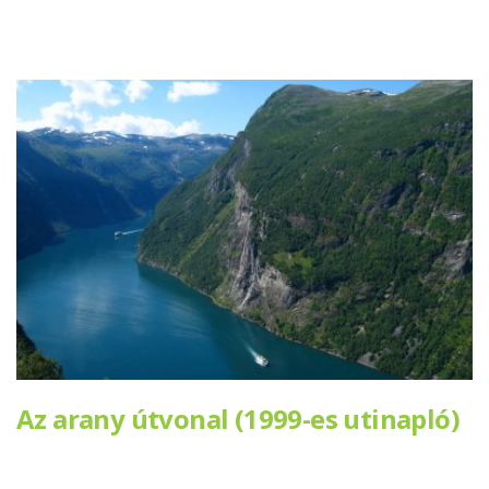
Az arany útvonal (1999-es utinapló)