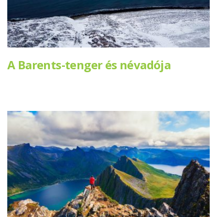
A Barents-tenger és névadója