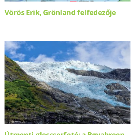
Vörös Erik, Grönland felfedezője
Útmenti gleccserfotó: a Bøyabreen