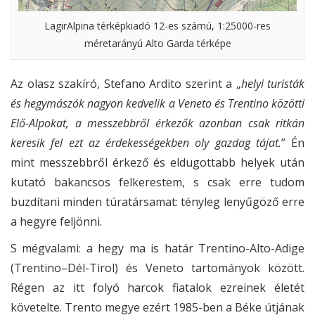
LagirAlpina térképkiadó 12-es számú, 1:25000-res
méretarányú Alto Garda térképe
Az olasz szakíró, Stefano Ardito szerint a „
helyi turisták
és hegymászók nagyon kedvelik a Veneto és Trentino közötti
Elő-Alpokat, a messzebbről érkezők azonban csak ritkán
keresik fel ezt az érdekességekben oly gazdag tájat.
” Én
mint messzebbről érkező és eldugottabb helyek után
kutató bakancsos felkerestem, s csak erre tudom
buzdítani minden túratársamat: tényleg lenyűgöző erre
a hegyre feljönni.
S mégvalami: a hegy ma is határ Trentino-Alto-Adige
(Trentino–Dél-Tirol) és Veneto tartományok között.
Régen az itt folyó harcok fiatalok ezreinek életét
követelte. Trento megye ezért 1985-ben a Béke útjának