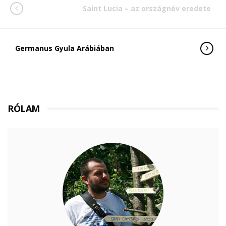
Saint Lucia – az országnév eredete
Germanus Gyula Arábiában
RÓLAM