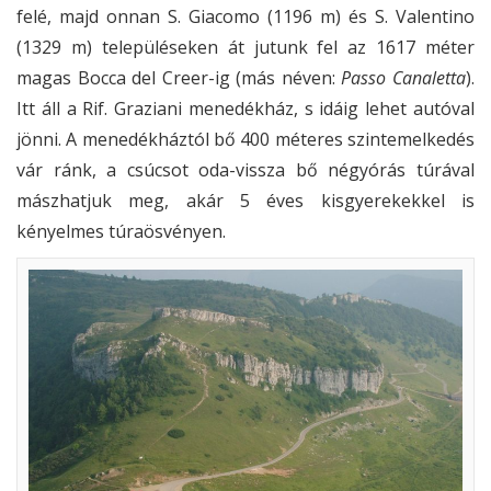
felé, majd onnan S. Giacomo (1196 m) és S. Valentino
(1329 m) településeken át jutunk fel az 1617 méter
magas Bocca del Creer-ig (más néven:
Passo Canaletta
).
Itt áll a Rif. Graziani menedékház, s idáig lehet autóval
jönni. A menedékháztól bő 400 méteres szintemelkedés
vár ránk, a csúcsot oda-vissza bő négyórás túrával
mászhatjuk meg, akár 5 éves kisgyerekekkel is
kényelmes túraösvényen.