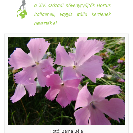
a XIV. századi növénygyűjtők Hortus
Italiaenek, vagyis Itália kertjének
nevezték el
Fotó: Barna Béla