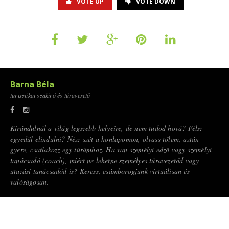
VOTE UP
VOTE DOWN
Barna Béla
turisztikai szakíró és túravezető
Kirándulnál a világ legszebb helyeire, de nem tudod hová? Félsz
egyedül elindulni? Nézz szét a honlapomon, olvass tőlem, aztán
gyere, csatlakozz egy túrámhoz. Ha van személyi edző vagy személyi
tanácsadó (coach), miért ne lehetne személyes túravezetőd vagy
utazási tanácsadód is? Keress, csámborogjunk virtuálisan és
valóságosan.