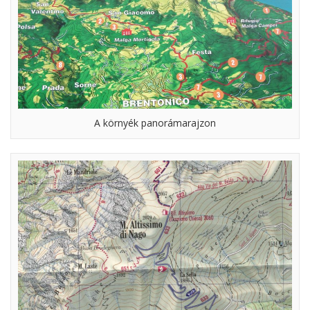
A környék panorámarajzon