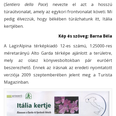
(
Sentiero della Pace
) nevezte el azt a hosszú
túraútvonalat, amely az egykori frontvonalat követi. Mi
pedig élvezzük, hogy békében túrázhatunk itt, Itália
kertjében.
Kép és szöveg: Barna Béla
A LagirAlpina térképkiadó 12-es számú, 1:25000-res
méretarányú Alto Garda térképe ajánlott a területre,
mely az olasz könyvesboltokban pár euróért
beszerezhető. Ennek az írásnak az eredeti nyomtatott
verziója 2009 szeptemberében jelent meg a Turista
Magazinban.