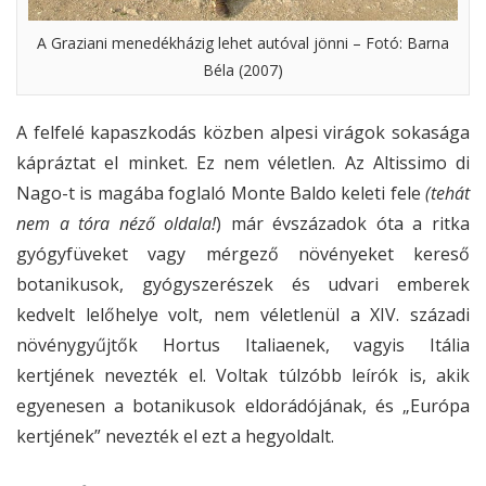
A Graziani menedékházig lehet autóval jönni – Fotó: Barna
Béla (2007)
A felfelé kapaszkodás közben alpesi virágok sokasága
kápráztat el minket. Ez nem véletlen. Az Altissimo di
Nago-t is magába foglaló Monte Baldo keleti fele
(tehát
nem a tóra néző oldala!
) már évszázadok óta a ritka
gyógyfüveket vagy mérgező növényeket kereső
botanikusok, gyógyszerészek és udvari emberek
kedvelt lelőhelye volt, nem véletlenül a XIV. századi
növénygyűjtők Hortus Italiaenek, vagyis Itália
kertjének nevezték el. Voltak túlzóbb leírók is, akik
egyenesen a botanikusok eldorádójának, és „Európa
kertjének” nevezték el ezt a hegyoldalt.