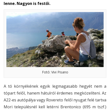
lenne. Nagyon is festői.
Fotó: Vivi Pisano
A tó környékének egyik legmagasabb hegyét nem a
tópart felől, hanem hátulról érdemes megközelíteni. Az
A22-es autópálya vagy Rovereto felől nyugat felé tartva
Mori településnél kell letérni Brentonico (695 m tszf.)