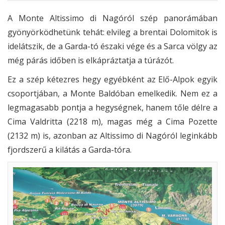
A Monte Altissimo di Nagóról szép panorámában
gyönyörködhetünk tehát: elvileg a brentai Dolomitok is
idelátszik, de a Garda-tó északi vége és a Sarca völgy az
még párás időben is elkápráztatja a túrázót.
Ez a szép kétezres hegy egyébként az Elő-Alpok egyik
csoportjában, a Monte Baldóban emelkedik. Nem ez a
legmagasabb pontja a hegységnek, hanem tőle délre a
Cima Valdritta (2218 m), magas még a Cima Pozette
(2132 m) is, azonban az Altissimo di Nagóról leginkább
fjordszerű a kilátás a Garda-tóra.