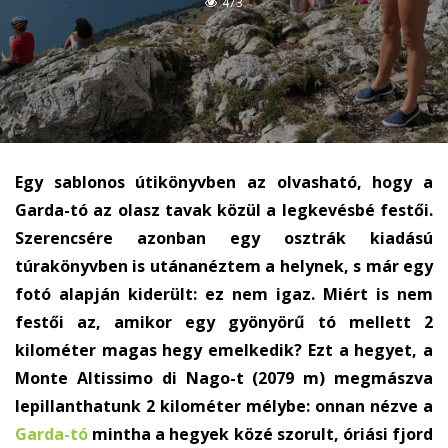
473
Egy sablonos útikönyvben az olvasható, hogy a
Garda-tó az olasz tavak közül a legkevésbé festői.
Szerencsére azonban egy osztrák kiadású
túrakönyvben is utánanéztem a helynek, s már egy
fotó alapján kiderült: ez nem igaz. Miért is nem
festői az, amikor egy gyönyörű tó mellett 2
kilométer magas hegy emelkedik? Ezt a hegyet, a
Monte Altissimo di Nago-t (2079 m) megmászva
lepillanthatunk 2 kilométer mélybe: onnan nézve a
Garda-tó
mintha a hegyek közé szorult, óriási fjord