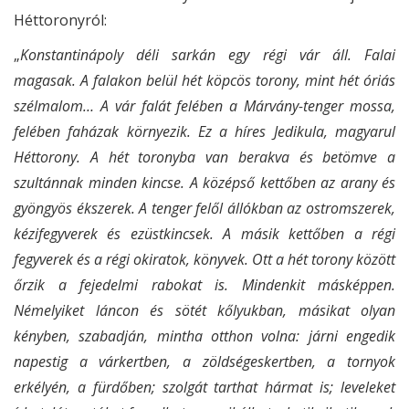
Héttoronyról:
„
Konstantinápoly déli sarkán egy régi vár áll. Falai
magasak. A falakon belül hét köpcös torony, mint hét óriás
szélmalom… A vár falát felében a Márvány-tenger mossa,
felében faházak környezik. Ez a híres Jedikula, magyarul
Héttorony. A hét toronyba van berakva és betömve a
szultánnak minden kincse. A középső kettőben az arany és
gyöngyös ékszerek. A tenger felől állókban az ostromszerek,
kézifegyverek és ezüstkincsek. A másik kettőben a régi
fegyverek és a régi okiratok, könyvek. Ott a hét torony között
őrzik a fejedelmi rabokat is. Mindenkit másképpen.
Némelyiket láncon és sötét kőlyukban, másikat olyan
kényben, szabadján, mintha otthon volna: járni engedik
napestig a várkertben, a zöldségeskertben, a tornyok
erkélyén, a fürdőben; szolgát tarthat hármat is; leveleket