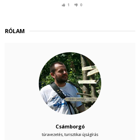
1
0
RÓLAM
Csámborgó
túravezetés, turisztikai újságírás