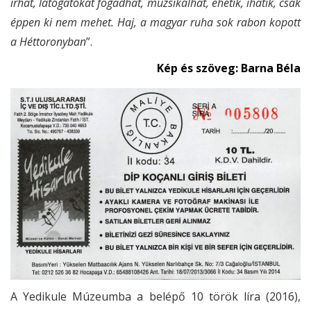
írhat, látogatókat fogadhat, muzsikálhat, ehetik, ihatik, csak
éppen ki nem mehet. Haj, a magyar ruha sok rabon kopott
a Héttoronyban
”.
Kép és szöveg: Barna Béla
A Yedikule Múzeumba a belépő 10 török líra (2016),