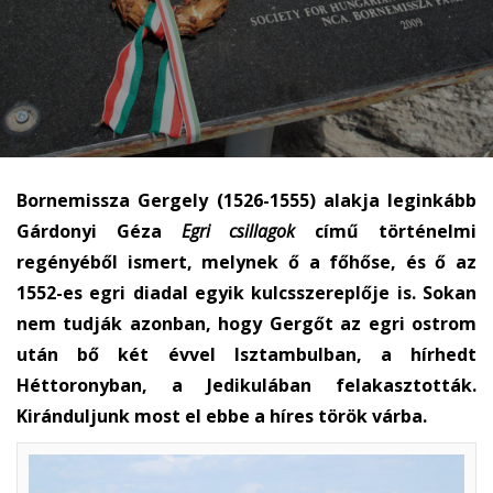
Bornemissza Gergely (1526-1555) alakja leginkább
Gárdonyi Géza
Egri csillagok
című történelmi
regényéből ismert, melynek ő a főhőse, és ő az
1552-es egri diadal egyik kulcsszereplője is. Sokan
nem tudják azonban, hogy Gergőt az egri ostrom
után bő két évvel Isztambulban, a hírhedt
Héttoronyban, a Jedikulában felakasztották.
Kiránduljunk most el ebbe a híres török várba.