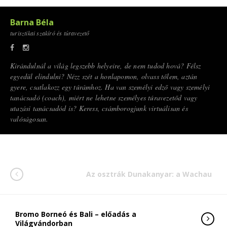
Barna Béla
turisztikai szakíró és túravezető
Kirándulnál a világ legszebb helyeire, de nem tudod hová? Félsz
egyedül elindulni? Nézz szét a honlapomon, olvass tőlem, aztán
gyere, csatlakozz egy túrámhoz. Ha van személyi edző vagy személyi
tanácsadó (coach), miért ne lehetne személyes túravezetőd vagy
utazási tanácsadód is? Keress, csámborogjunk virtuálisan és
valóságosan.
Az osztrák Dunakanyar: a Wachau
Bromo Borneó és Bali – előadás a
Világvándorban