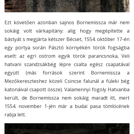
Ezt követően azonban sajnos Bornemissza már nem
sokáig volt várkapitány: alig hogy megépítette a
bástyát s megjárta kétszer Bécset, 1554. október 17-én
egy portya során Pásztó környékén török fogságba
esett: az egri ostrom egyik török parancsnoka, Veli
hatvani szandzsákbég lépre csalta egész csapatával
együtt (más források szerint Bornemissza a
Mezőkereszteshez közeli Csincse falunál a füleki bég
katonáival csapott össze). Valamennyi fogoly Hatvanba
került, de Bornemissza nem sokáig maradt itt, mert
1554. november 1-jén már a budai pasa tömlöcének
rabja lett.