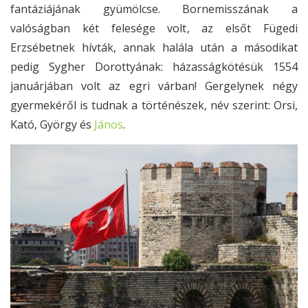
fantáziájának gyümölcse. Bornemisszának a
valóságban két felesége volt, az elsőt Fügedi
Erzsébetnek hívták, annak halála után a másodikat
pedig Sygher Dorottyának: házasságkötésük 1554
januárjában volt az egri várban! Gergelynek négy
gyermekéről is tudnak a történészek, név szerint: Orsi,
Kató, György és
János
.