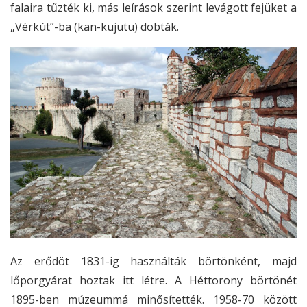
falaira tűzték ki, más leírások szerint levágott fejüket a
„Vérkút”-ba (kan-kujutu) dobták.
Az erődöt 1831-ig használták börtönként, majd
lőporgyárat hoztak itt létre. A Héttorony börtönét
1895-ben múzeummá minősítették. 1958-70 között