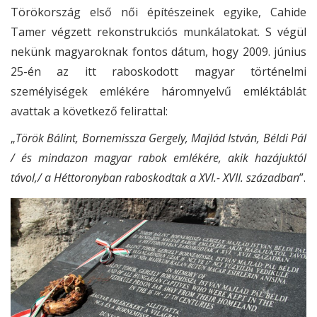
Törökország első női építészeinek egyike, Cahide
Tamer végzett rekonstrukciós munkálatokat. S végül
nekünk magyaroknak fontos dátum, hogy 2009. június
25-én az itt raboskodott magyar történelmi
személyiségek emlékére háromnyelvű emléktáblát
avattak a következő felirattal:
„
Török Bálint, Bornemissza Gergely, Majlád István, Béldi Pál
/ és mindazon magyar rabok emlékére, akik hazájuktól
távol,/ a Héttoronyban raboskodtak a XVI.- XVII. században
”.