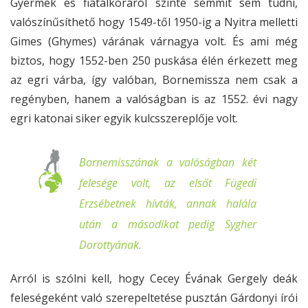
Gyermek és fiatalkoráról szinte semmit sem tudni,
valószínűsíthető hogy 1549-től 1950-ig a Nyitra melletti
Gimes (Ghymes) várának várnagya volt. És ami még
biztos, hogy 1552-ben 250 puskása élén érkezett meg
az egri várba, így valóban, Bornemissza nem csak a
regényben, hanem a valóságban is az 1552. évi nagy
egri katonai siker egyik kulcsszereplője volt.
Bornemisszának a valóságban két
felesége volt, az elsőt Fügedi
Erzsébetnek hívták, annak halála
után a másodikat pedig Sygher
Dorottyának.
Arról is szólni kell, hogy Cecey Évának Gergely deák
feleségeként való szerepeltetése pusztán Gárdonyi írói