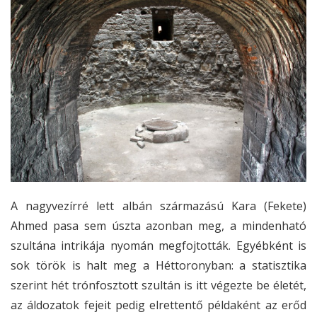
A nagyvezírré lett albán származású Kara (Fekete)
Ahmed pasa sem úszta azonban meg, a mindenható
szultána intrikája nyomán megfojtották. Egyébként is
sok török is halt meg a Héttoronyban: a statisztika
szerint hét trónfosztott szultán is itt végezte be életét,
az áldozatok fejeit pedig elrettentő példaként az erőd