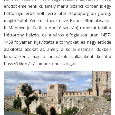
erődöt emelnénk ki, amely már a bizánci korban is egy
héttornyú erőd volt, erre utal Heptapürgion görög,
majd később Yedikule török neve. Bizánc elfoglalásakor
II. Mehmed (el-Fatih, a Hódító szultán) romokat talált a
Héttorony helyén, de a város elfoglalása után 1457-
1458 folyamán kijavíttatta a tornyokat, és nagy erőddé
alakította azokat át, amely a korai oszmán időkben
kincstárként, majd a janicsárok szállásaként, később
hosszú időn át állambörtönül szolgált.