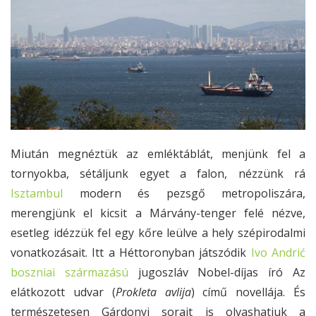
Miután megnéztük az emléktáblát, menjünk fel a
tornyokba, sétáljunk egyet a falon, nézzünk rá
Isztambul
modern és pezsgő metropoliszára,
merengjünk el kicsit a Márvány-tenger felé nézve,
esetleg idézzük fel egy kőre leülve a hely szépirodalmi
vonatkozásait. Itt a Héttoronyban játszódik
Ivo Andrić
boszniai származású
jugoszláv Nobel-díjas író Az
elátkozott udvar (
Prokleta avlija
) című novellája. És
természetesen Gárdonyi sorait is olvashatjuk a