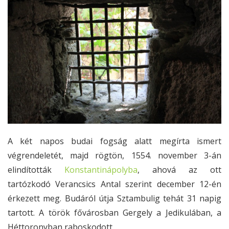
A két napos budai fogság alatt megírta ismert
végrendeletét, majd rögtön, 1554. november 3-án
elindították
Konstantinápolyba
, ahová az ott
tartózkodó Verancsics Antal szerint december 12-én
érkezett meg. Budáról útja Sztambulig tehát 31 napig
tartott. A török fővárosban Gergely a Jedikulában, a
Héttoronyban raboskodott.