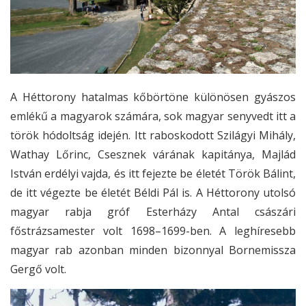
A Héttorony hatalmas kőbörtöne különösen gyászos
emlékű a magyarok számára, sok magyar senyvedt itt a
török hódoltság idején. Itt raboskodott Szilágyi Mihály,
Wathay Lőrinc, Csesznek várának kapitánya, Majlád
István erdélyi vajda, és itt fejezte be életét Török Bálint,
de itt végezte be életét Béldi Pál is. A Héttorony utolsó
magyar rabja gróf Esterházy Antal császári
főstrázsamester volt 1698–1699-ben. A leghíresebb
magyar rab azonban minden bizonnyal Bornemissza
Gergő volt.