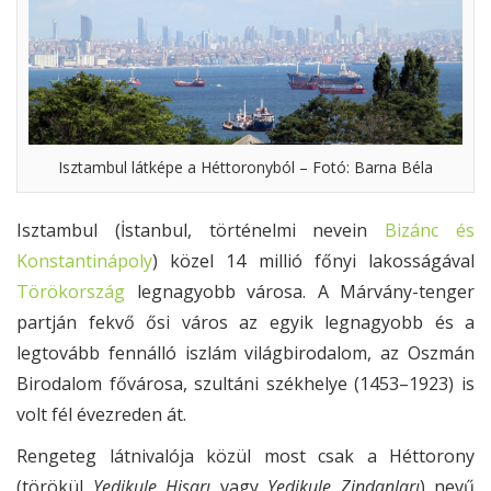
Isztambul látképe a Héttoronyból – Fotó: Barna Béla
Isztambul (İstanbul, történelmi nevein
Bizánc és
Konstantinápoly
) közel 14 millió főnyi lakosságával
Törökország
legnagyobb városa. A Márvány-tenger
partján fekvő ősi város az egyik legnagyobb és a
legtovább fennálló iszlám világbirodalom, az Oszmán
Birodalom fővárosa, szultáni székhelye (1453–1923) is
volt fél évezreden át.
Rengeteg látnivalója közül most csak a Héttorony
(törökül
Yedikule Hisarı
vagy
Yedikule Zindanları
) nevű