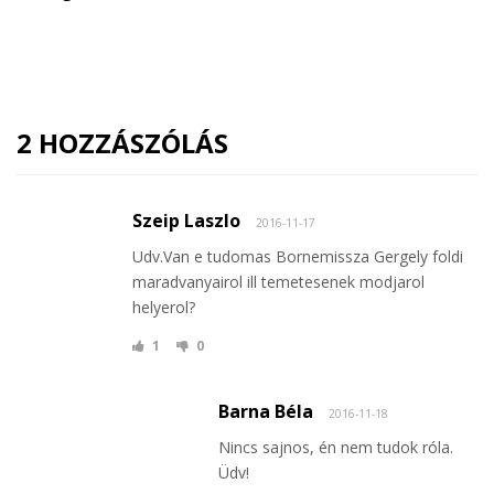
2 HOZZÁSZÓLÁS
Szeip Laszlo
2016-11-17
Udv.Van e tudomas Bornemissza Gergely foldi
maradvanyairol ill temetesenek modjarol
helyerol?
1
0
Barna Béla
2016-11-18
Nincs sajnos, én nem tudok róla.
Üdv!