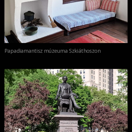
Papadiamantisz múzeuma Szkiáthoszon