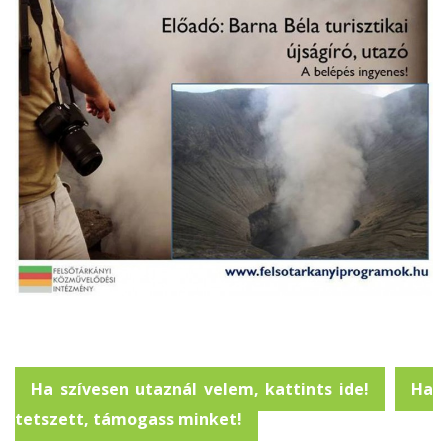
Ha szívesen utaznál velem, kattints ide!
Ha
tetszett, támogass minket!