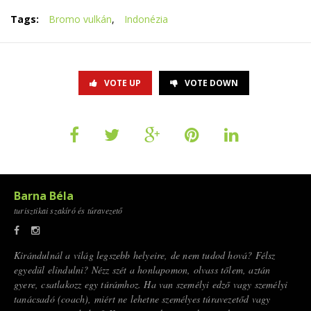
Tags:
Bromo vulkán
,
Indonézia
VOTE UP
VOTE DOWN
Barna Béla
turisztikai szakíró és túravezető
Kirándulnál a világ legszebb helyeire, de nem tudod hová? Félsz
egyedül elindulni? Nézz szét a honlapomon, olvass tőlem, aztán
gyere, csatlakozz egy túrámhoz. Ha van személyi edző vagy személyi
tanácsadó (coach), miért ne lehetne személyes túravezetőd vagy