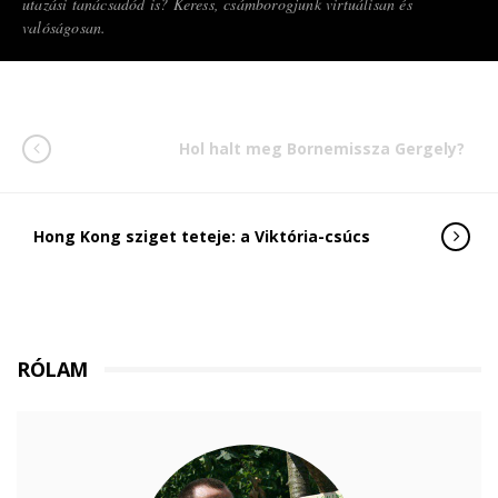
utazási tanácsadód is? Keress, csámborogjunk virtuálisan és
valóságosan.
Hol halt meg Bornemissza Gergely?
Hong Kong sziget teteje: a Viktória-csúcs
RÓLAM