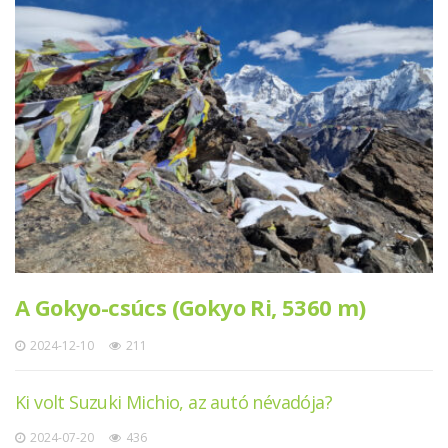
A Gokyo-csúcs (Gokyo Ri, 5360 m)
2024-12-10
211
Ki volt Suzuki Michio, az autó névadója?
2024-07-20
436