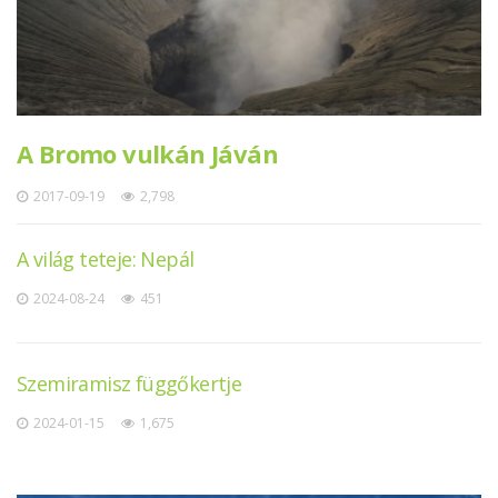
A Bromo vulkán Jáván
2017-09-19
2,798
A világ teteje: Nepál
2024-08-24
451
Szemiramisz függőkertje
2024-01-15
1,675