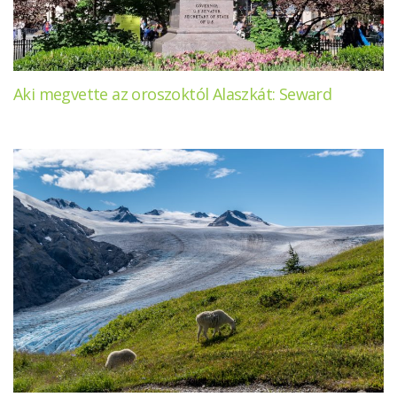
Aki megvette az oroszoktól Alaszkát: Seward