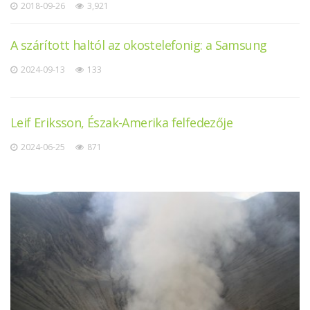
2018-09-26
3,921
A szárított haltól az okostelefonig: a Samsung
2024-09-13
133
Leif Eriksson, Észak-Amerika felfedezője
2024-06-25
871