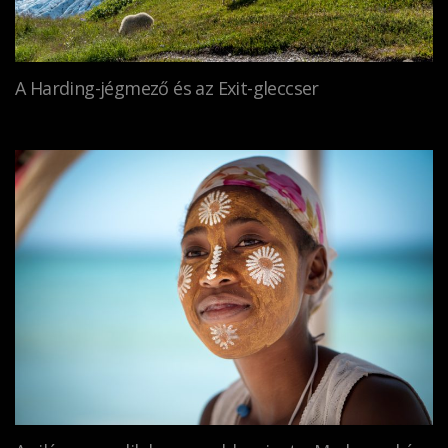
A Harding-jégmező és az Exit-gleccser