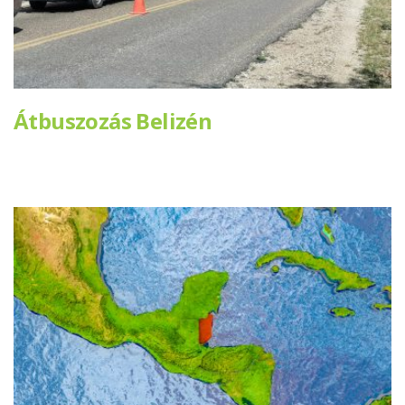
Átbuszozás Belizén