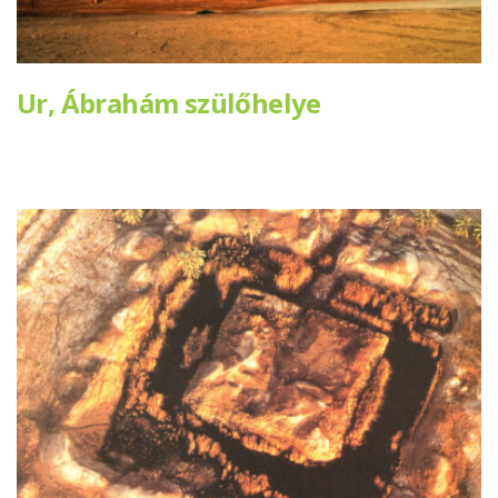
Ur, Ábrahám szülőhelye