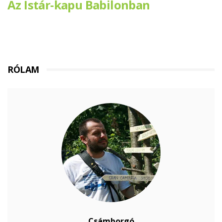
Az Istár-kapu Babilonban
RÓLAM
Csámborgó