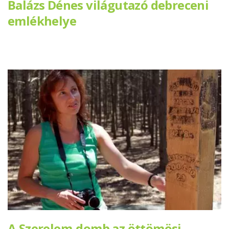
Balázs Dénes világutazó debreceni
emlékhelye
A Szerelem-domb az öttömösi