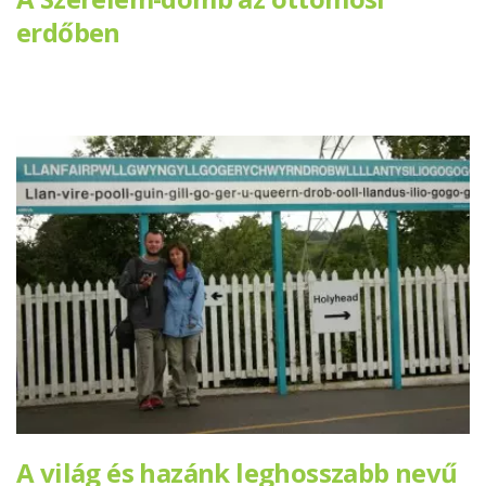
erdőben
A világ és hazánk leghosszabb nevű