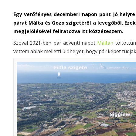
Egy verőfényes decemberi napon pont jó helyre
párat Málta és Gozo szigetéről a levegőből. Ez
megjelölésével feliratozva itt közzéteszem.
Szóval 2021-ben pár adventi napot
Máltán
töltöttün
vettem ablak melletti ülőhelyet, hogy pár képet tudjak