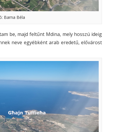
ó: Barna Béla
ttam be, majd feltűnt Mdina, mely hosszú ideig
 ennek neve egyébként arab eredetű, elővárost