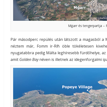
Mġarr és tengerpartja – 
Pár másodperc repülés után látszott a magasból a M
néztem már, Fomm ir-Riħ öble tökéletesen kivehe
nyugatabbra pedig Málta leghíresebb fürdőhelye, az 
amit
Golden Bay
néven is illetnek az idegenforgalmi ip