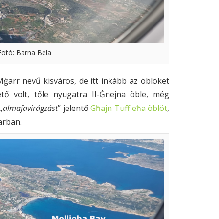
Fotó: Barna Béla
ġarr nevű kisváros, de itt inkább az öblöket
tő volt, tőle nyugatra Il-Ġnejna öble, még
„
almafavirágzást
” jelentő
Għajn Tuffieħa öblöt
,
arban.