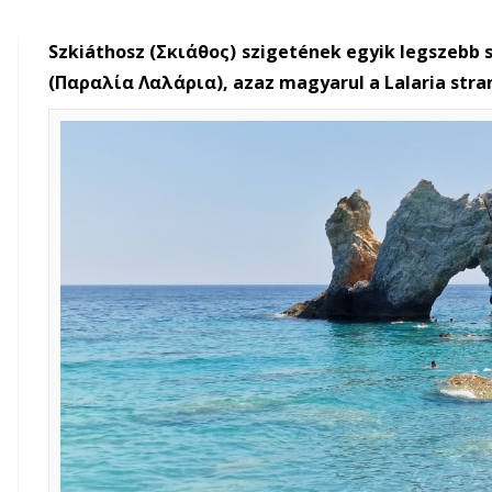
Szkiáthosz (Σκιάθος) szigetének egyik legszebb st
(Παραλία Λαλάρια), azaz magyarul a Lalaria stra