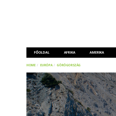
FŐOLDAL
AFRIKA
AMERIKA
HOME
EURÓPA
GÖRÖGORSZÁG