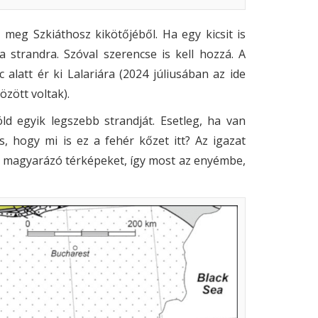
 meg Szkiáthosz kikötőjéből. Ha egy kicsit is
a strandra. Szóval szerencse is kell hozzá. A
latt ér ki Lalariára (2024 júliusában az ide
zött voltak).
d egyik legszebb strandját. Esetleg, ha van
, hogy mi is ez a fehér kőzet itt? Az igazat
a magyarázó térképeket, így most az enyémbe,