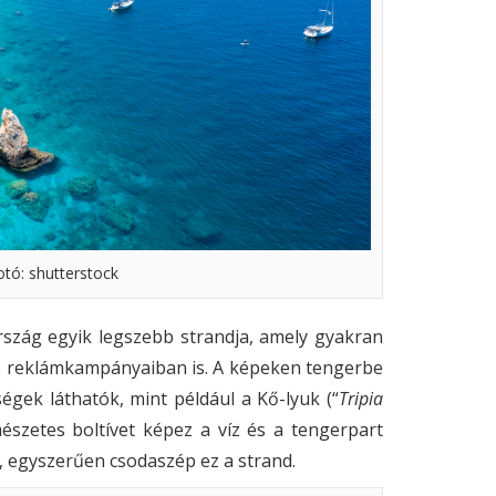
otó: shutterstock
rszág egyik legszebb strandja, amely gyakran
T) reklámkampányaiban is. A képeken tengerbe
égek láthatók, mint például a Kő-lyuk (“
Tripia
mészetes boltívet képez a víz és a tengerpart
l, egyszerűen csodaszép ez a strand.