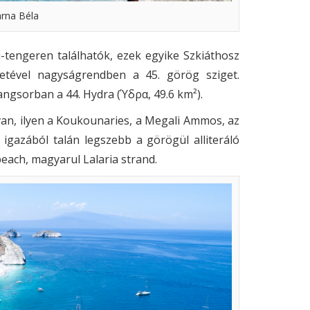
arna Béla
-tengeren találhatók, ezek egyike Szkiáthosz
letével nagyságrendben a 45. görög sziget.
ngsorban a 44. Hydra (Ύδρα, 49.6 km²).
van, ilyen a Koukounaries, a Megali Ammos, az
 igazából talán legszebb a görögül alliteráló
beach, magyarul Lalaria strand.