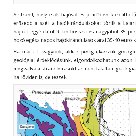
A strand, mely csak hajóval és jó időben közelíthető
erősebb a szél, a hajókirándulásokat törlik a Lalari
hajóút egyébként 9 km hosszú és nagyjából 35 perc a
hozó egész napos hajókirándulások árai 35-40 euró kö
Ha már ott vagyunk, akkor pedig élvezzük görögföl
geológiai érdeklődésünk, elgondolkodhatunk azon is
megvallva a strandleírásokban nem találtam geológi
ha röviden is, de teszek.