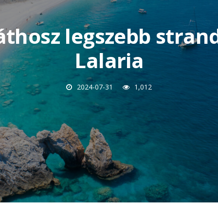
áthosz legszebb strand
Lalaria
2024-07-31
1,012