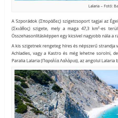
Lalaria – Fotó: B
A Szporádok (Σποράδες) szigetcsoport tagjai az Égei
(Σκιάθος) szigete, mely a maga 47,3 km²-es terü
Összehasonlításképpen egy kicsivel nagyobb nála a ra
A kis szigetnek rengeteg híres és népszerű strandja 
Achladies, vagy a Kastro és még lehetne sorolni, de
Paralia Lalaria (Παραλία Λαλάρια), az angolul Lalaria 