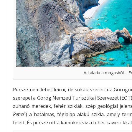
A Lalaria a magasból – F
Persze nem lehet leírni, de sokak szerint ez Görögo
szerepel a Görög Nemzeti Turisztikai Szervezet (EO
zuhanó meredek, fehér sziklák, szép geológiai jelens
Petra
”) a hatalmas, téglalap alakú szikla, amely ter
felett. És persze ott a kamukék víz a fehér kavicsokka