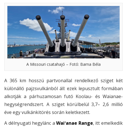
A Missouri csatahajó – Fotó: Barna Béla
A 365 km hosszú partvonallal rendelkező sziget két
különálló pajzsvulkánból áll: ezek lepusztult formában
alkotják a párhuzamosan futó Koolau- és Waianae-
hegységrendszert. A sziget körülbelül 3,7– 2,6 millió
éve egy vulkánkitörés során keletkezett.
A délnyugati hegylánc a
Waiʻanae Range
, itt emelkedik