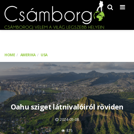
Men
HOME
AMERIKA
USA
Oahu sziget látnivalóiról röviden
2024-05-08
875