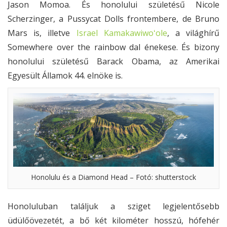
Jason Momoa. És honolului születésű Nicole
Scherzinger, a Pussycat Dolls frontembere, de Bruno
Mars is, illetve
Israel Kamakawiwoʻole
, a világhírű
Somewhere over the rainbow dal énekese. És bizony
honolului születésű Barack Obama, az Amerikai
Egyesült Államok 44. elnöke is.
Honolulu és a Diamond Head – Fotó: shutterstock
Honoluluban találjuk a sziget legjelentősebb
üdülőövezetét, a bő két kilométer hosszú, hófehér