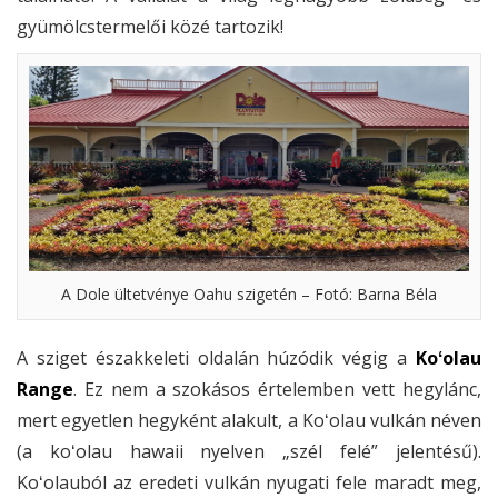
gyümölcstermelői közé tartozik!
A Dole ültetvénye Oahu szigetén – Fotó: Barna Béla
A sziget északkeleti oldalán húzódik végig a
Koʻolau
Range
. Ez nem a szokásos értelemben vett hegylánc,
mert egyetlen hegyként alakult, a Koʻolau vulkán néven
(a koʻolau hawaii nyelven „szél felé” jelentésű).
Koʻolauból az eredeti vulkán nyugati fele maradt meg,