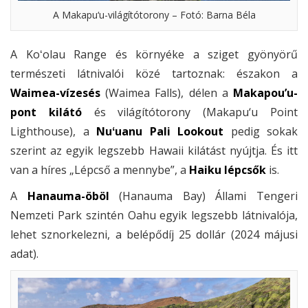
A Makapu‘u-világítótorony – Fotó: Barna Béla
A Koʻolau Range és környéke a sziget gyönyörű
természeti látnivalói közé tartoznak: északon a
Waimea-vízesés
(Waimea Falls), délen a
Makapou’u-
pont kilátó
és világítótorony (Makapu‘u Point
Lighthouse), a
Nuʻuanu Pali Lookout
pedig sokak
szerint az egyik legszebb Hawaii kilátást nyújtja. És itt
van a híres „Lépcső a mennybe”, a
Haiku lépcsők
is.
A
Hanauma-öböl
(Hanauma Bay) Állami Tengeri
Nemzeti Park szintén Oahu egyik legszebb látnivalója,
lehet sznorkelezni, a belépődíj 25 dollár (2024 májusi
adat).