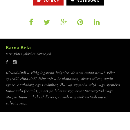
VOTE UP
VOTE DOWN
Barna Béla
turisztikai szakíró és túravezető
Kirándulnál a világ legszebb helyeire, de nem tudod hová? Félsz
egyedül elindulni? Nézz szét a honlapomon, olvass tőlem, aztán
gyere, csatlakozz egy túrámhoz. Ha van személyi edző vagy személyi
tanácsadó (coach), miért ne lehetne személyes túravezetőd vagy
utazási tanácsadód is? Keress, csámborogjunk virtuálisan és
valóságosan.