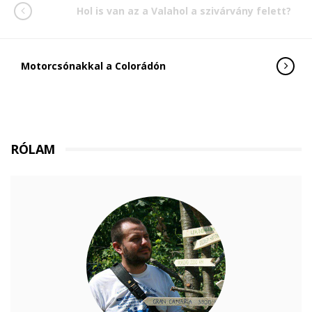
Hol is van az a Valahol a szivárvány felett?
Motorcsónakkal a Colorádón
RÓLAM