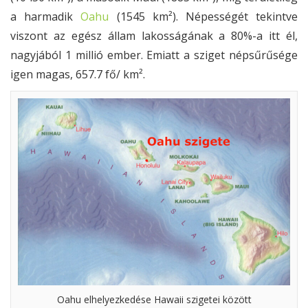
a harmadik
Oahu
(1545 km²). Népességét tekintve
viszont az egész állam lakosságának a 80%-a itt él,
nagyjából 1 millió ember. Emiatt a sziget népsűrűsége
igen magas, 657.7 fő/ km².
Oahu elhelyezkedése Hawaii szigetei között