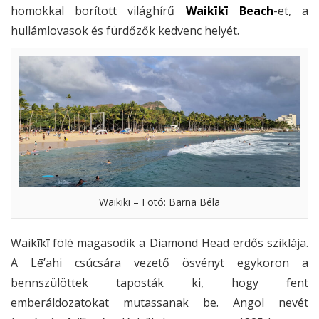
homokkal borított világhírű
Waikīkī Beach
-et, a
hullámlovasok és fürdőzők kedvenc helyét.
Waikiki – Fotó: Barna Béla
Waikīkī fölé magasodik a Diamond Head erdős sziklája.
A Lē’ahi csúcsára vezető ösvényt egykoron a
bennszülöttek taposták ki, hogy fent
emberáldozatokat mutassanak be. Angol nevét