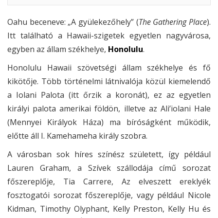
Oahu beceneve: „A gyülekezőhely” (
The Gathering Place
).
Itt található a Hawaii-szigetek egyetlen nagyvárosa,
egyben az állam székhelye,
Honolulu
.
Honolulu Hawaii szövetségi állam székhelye és fő
kikötője. Több történelmi látnivalója közül kiemelendő
a Iolani Palota (itt őrzik a koronát), ez az egyetlen
királyi palota amerikai földön, illetve az Ali’iolani Hale
(Mennyei Királyok Háza) ma bíróságként működik,
előtte áll I. Kamehameha király szobra.
A városban sok híres színész született, így például
Lauren Graham, a Szívek szállodája című sorozat
főszereplője, Tia Carrere, Az elveszett ereklyék
fosztogatói sorozat főszereplője, vagy például Nicole
Kidman, Timothy Olyphant, Kelly Preston, Kelly Hu és