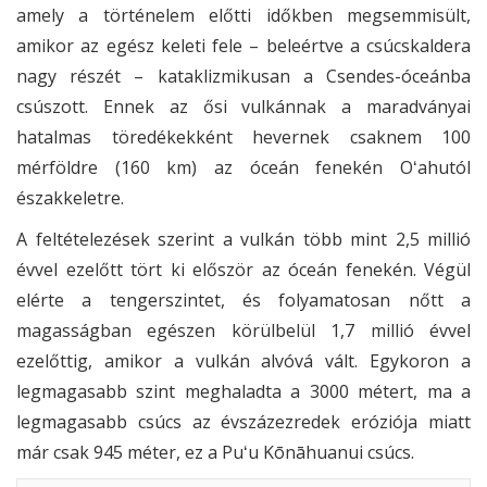
amely a történelem előtti időkben megsemmisült,
amikor az egész keleti fele – beleértve a csúcskaldera
nagy részét – kataklizmikusan a Csendes-óceánba
csúszott. Ennek az ősi vulkánnak a maradványai
hatalmas töredékekként hevernek csaknem 100
mérföldre (160 km) az óceán fenekén Oʻahutól
északkeletre.
A feltételezések szerint a vulkán több mint 2,5 millió
évvel ezelőtt tört ki először az óceán fenekén. Végül
elérte a tengerszintet, és folyamatosan nőtt a
magasságban egészen körülbelül 1,7 millió évvel
ezelőttig, amikor a vulkán alvóvá vált. Egykoron a
legmagasabb szint meghaladta a 3000 métert, ma a
legmagasabb csúcs az évszázezredek eróziója miatt
már csak 945 méter, ez a Puʻu Kōnāhuanui csúcs.