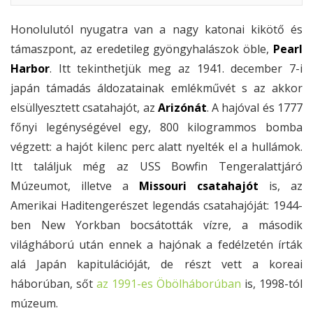
Honolulutól nyugatra van a nagy katonai kikötő és
támaszpont, az eredetileg gyöngyhalászok öble,
Pearl
Harbor
. Itt tekinthetjük meg az 1941. december 7-i
japán támadás áldozatainak emlékművét s az akkor
elsüllyesztett csatahajót, az
Arizónát
. A hajóval és 1777
főnyi legénységével egy, 800 kilogrammos bomba
végzett: a hajót kilenc perc alatt nyelték el a hullámok.
Itt találjuk még az USS Bowfin Tengeralattjáró
Múzeumot, illetve a
Missouri csatahajót
is, az
Amerikai Haditengerészet legendás csatahajóját: 1944-
ben New Yorkban bocsátották vízre, a második
világháború után ennek a hajónak a fedélzetén írták
alá Japán kapitulációját, de részt vett a koreai
háborúban, sőt
az 1991-es Öbölháborúban
is, 1998-tól
múzeum.