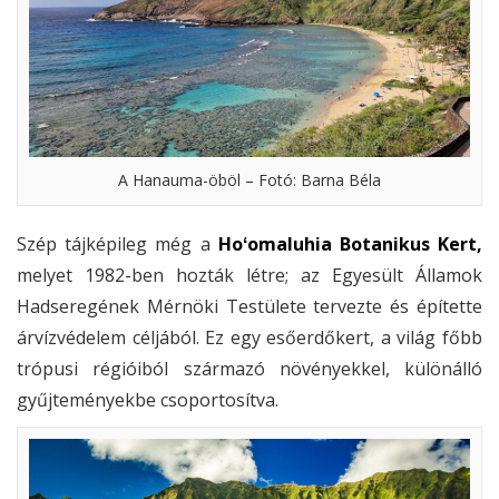
A Hanauma-öböl – Fotó: Barna Béla
Szép tájképileg még a
Hoʻomaluhia Botanikus Kert,
melyet 1982-ben hozták létre; az Egyesült Államok
Hadseregének Mérnöki Testülete tervezte és építette
árvízvédelem céljából. Ez egy esőerdőkert, a világ főbb
trópusi régióiból származó növényekkel, különálló
gyűjteményekbe csoportosítva.