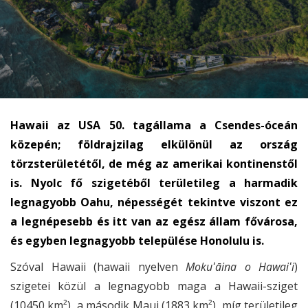
Hawaii az USA 50. tagállama a Csendes-óceán
közepén; földrajzilag elkülönül az ország
törzsterületétől, de még az amerikai kontinenstől
is. Nyolc fő szigetéből területileg a harmadik
legnagyobb Oahu, népességét tekintve viszont ez
a legnépesebb és itt van az egész állam fővárosa,
és egyben legnagyobb települése Honolulu is.
Szóval Hawaii (hawaii nyelven
Mokuʻāina o Hawaiʻi
)
szigetei közül a legnagyobb maga a Hawaii-sziget
(10450 km²), a második Maui (1883 km²), míg területileg