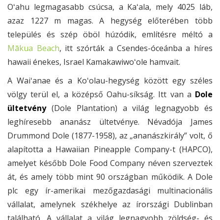
Oʻahu legmagasabb csúcsa, a Kaʻala, mely 4025 láb,
azaz 1227 m magas. A hegység előterében több
település és szép öböl húzódik, említésre méltó a
Mākua Beach
, itt szórták a Csendes-óceánba a híres
hawaii énekes, Israel Kamakawiwoʻole hamvait.
A Waiʻanae és a Koʻolau-hegység között egy széles
völgy terül el, a középső Oahu-síkság. Itt van a
Dole
ültetvény
(Dole Plantation) a világ legnagyobb és
leghíresebb ananász ültetvénye. Névadója James
Drummond Dole (1877-1958), az „ananászkirály” volt, ő
alapította a Hawaiian Pineapple Company-t (HAPCO),
amelyet később Dole Food Company néven szerveztek
át, és amely több mint 90 országban működik. A Dole
plc egy ír-amerikai mezőgazdasági multinacionális
vállalat, amelynek székhelye az írországi Dublinban
található. A vállalat a világ legnagyobb zöldség- és