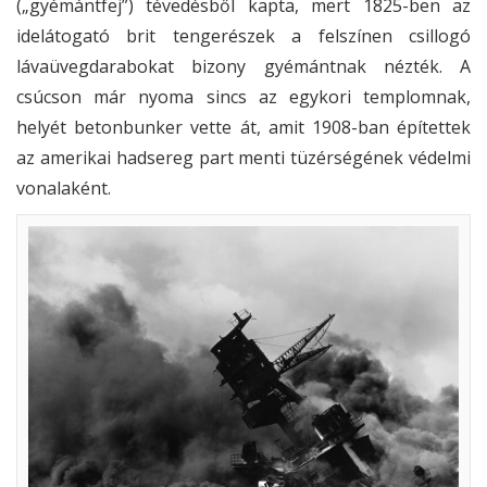
(„gyémántfej”) tévedésből kapta, mert 1825-ben az
idelátogató brit tengerészek a felszínen csillogó
lávaüvegdarabokat bizony gyémántnak nézték. A
csúcson már nyoma sincs az egykori templomnak,
helyét betonbunker vette át, amit 1908-ban építettek
az amerikai hadsereg part menti tüzérségének védelmi
vonalaként.