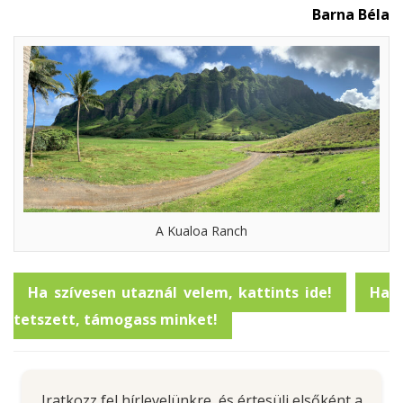
Barna Béla
A Kualoa Ranch
Ha szívesen utaznál velem, kattints ide!
Ha
tetszett, támogass minket!
Iratkozz fel hírlevelünkre, és értesülj elsőként a