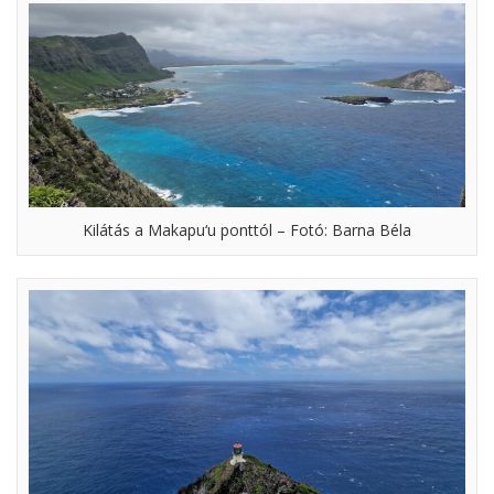
Kilátás a Makapu‘u ponttól – Fotó: Barna Béla