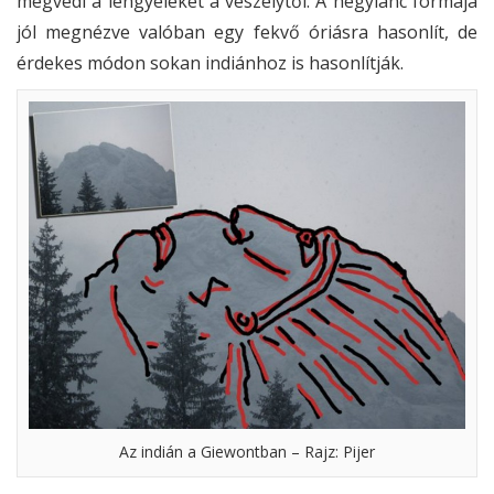
megvédi a lengyeleket a veszélytől. A hegylánc formája
jól megnézve valóban egy fekvő óriásra hasonlít, de
érdekes módon sokan indiánhoz is hasonlítják.
Az indián a Giewontban – Rajz: Pijer