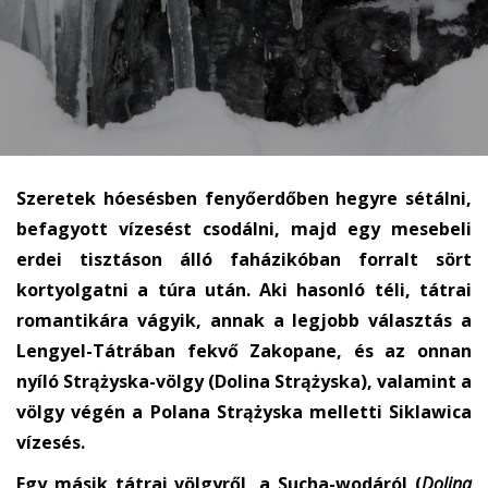
Szeretek hóesésben fenyőerdőben hegyre sétálni,
befagyott vízesést csodálni, majd egy mesebeli
erdei tisztáson álló faházikóban forralt sört
kortyolgatni a túra után. Aki hasonló téli, tátrai
romantikára vágyik, annak a legjobb választás a
Lengyel-Tátrában fekvő Zakopane, és az onnan
nyíló Strążyska-völgy (Dolina Strążyska), valamint a
völgy végén a Polana Strążyska melletti Siklawica
vízesés.
Egy másik tátrai völgyről, a Sucha-wodáról (
Dolina