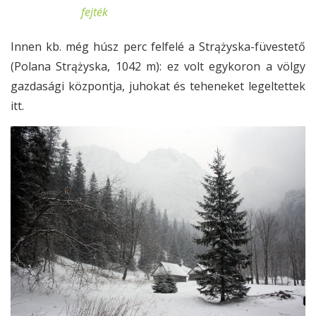
fejték
Innen kb. még húsz perc felfelé a Strążyska-füvestető
(Polana Strążyska, 1042 m): ez volt egykoron a völgy
gazdasági központja, juhokat és teheneket legeltettek
itt.