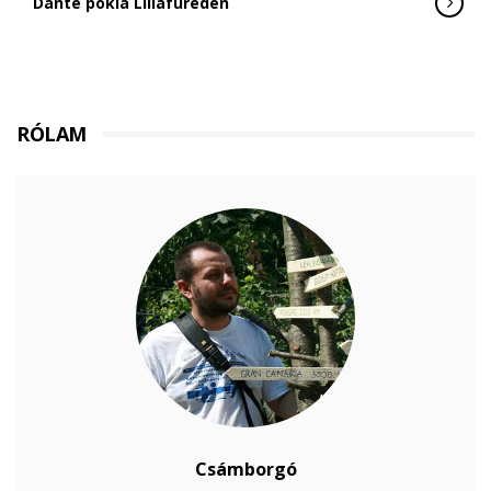
Dante pokla Lillafüreden
RÓLAM
Csámborgó