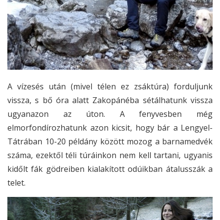
A vízesés után (mivel télen ez zsáktúra) forduljunk
vissza, s bő óra alatt Zakopánéba sétálhatunk vissza
ugyanazon az úton. A fenyvesben még
elmorfondírozhatunk azon kicsit, hogy bár a Lengyel-
Tátrában 10-20 példány között mozog a barnamedvék
száma, ezektől téli túráinkon nem kell tartani, ugyanis
kidőlt fák gödreiben kialakított odúikban átalusszák a
telet.