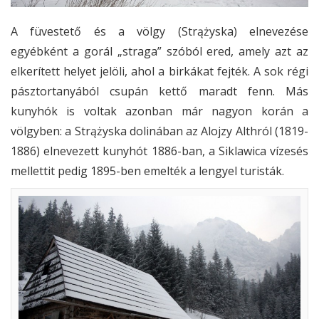
A füvestető és a völgy (Strążyska) elnevezése
egyébként a gorál „straga” szóból ered, amely azt az
elkerített helyet jelöli, ahol a birkákat fejték. A sok régi
pásztortanyából csupán kettő maradt fenn. Más
kunyhók is voltak azonban már nagyon korán a
völgyben: a Strążyska dolinában az Alojzy Althról (1819-
1886) elnevezett kunyhót 1886-ban, a Siklawica vízesés
mellettit pedig 1895-ben emelték a lengyel turisták.