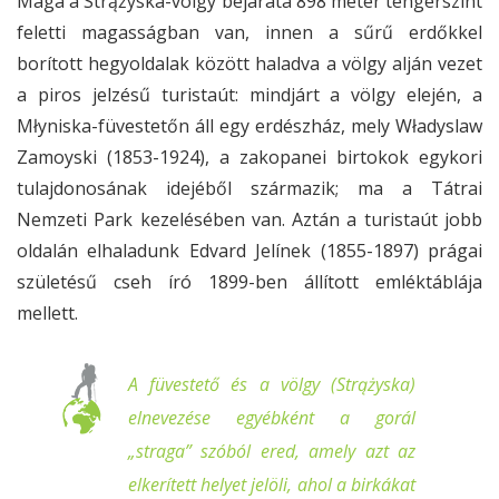
Maga a Strążyska-völgy bejárata 898 méter tengerszint
feletti magasságban van, innen a sűrű erdőkkel
borított hegyoldalak között haladva a völgy alján vezet
a piros jelzésű turistaút: mindjárt a völgy elején, a
Młyniska-füvestetőn áll egy erdészház, mely Władyslaw
Zamoyski (1853-1924), a zakopanei birtokok egykori
tulajdonosának idejéből származik; ma a Tátrai
Nemzeti Park kezelésében van. Aztán a turistaút jobb
oldalán elhaladunk Edvard Jelínek (1855-1897) prágai
születésű cseh író 1899-ben állított emléktáblája
mellett.
A füvestető és a völgy (Strążyska)
elnevezése egyébként a gorál
„straga” szóból ered, amely azt az
elkerített helyet jelöli, ahol a birkákat