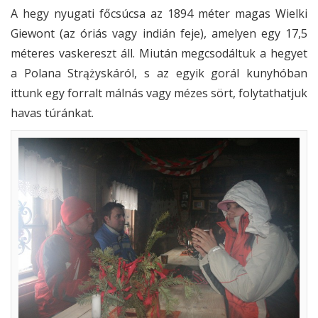
A hegy nyugati főcsúcsa az 1894 méter magas Wielki
Giewont (az óriás vagy indián feje), amelyen egy 17,5
méteres vaskereszt áll. Miután megcsodáltuk a hegyet
a Polana Strążyskáról, s az egyik gorál kunyhóban
ittunk egy forralt málnás vagy mézes sört, folytathatjuk
havas túránkat.