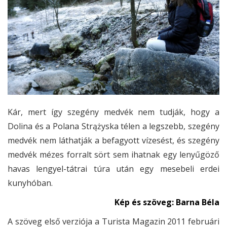
Kár, mert így szegény medvék nem tudják, hogy a
Dolina és a Polana Strążyska télen a legszebb, szegény
medvék nem láthatják a befagyott vízesést, és szegény
medvék mézes forralt sört sem ihatnak egy lenyűgöző
havas lengyel-tátrai túra után egy mesebeli erdei
kunyhóban.
Kép és szöveg: Barna Béla
A szöveg első verziója a Turista Magazin 2011 februári