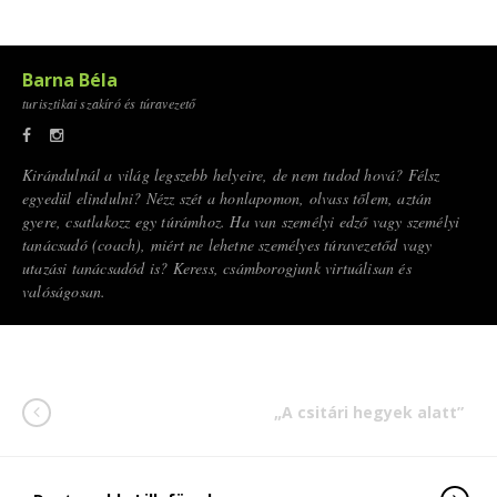
Barna Béla
turisztikai szakíró és túravezető
Kirándulnál a világ legszebb helyeire, de nem tudod hová? Félsz
egyedül elindulni? Nézz szét a honlapomon, olvass tőlem, aztán
gyere, csatlakozz egy túrámhoz. Ha van személyi edző vagy személyi
tanácsadó (coach), miért ne lehetne személyes túravezetőd vagy
utazási tanácsadód is? Keress, csámborogjunk virtuálisan és
valóságosan.
„A csitári hegyek alatt”