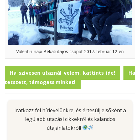
Valentin-napi Békatutajos csapat 2017. február 12-én
Ha szívesen utaznál velem, kattints ide!
Ha
tetszett, támogass minket!
Iratkozz fel hírlevelünkre, és értesülj elsőként a
legújabb utazási cikkekről és kalandos
útajánlatokról!