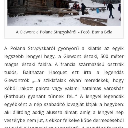
A Giewont a Polana Strążyskáról – Fotó: Barna Béla
A Polana Strążyskáról gyönyörű a kilátás az egyik
legszebb lengyel hegy, a Giewont északi, 500 méter
magas északi falára. A francia származású osztrák
tudós, Balthazar Hacquet ezt írta a legendás
Giewontról: „…a sziklafalak olyan meredekek, hogy
kőből rakott palota vagy valami hatalmas városház
(Rathaus) gyanánt tűnnek fel…” A lengyel legendák
egyébként a nép szabadító lovagját látják a hegyben:
aki állítólag addig alussza álmát, amíg a lengyel nép
veszélybe nem jut, s ekkor felkelve kőbe dermedéséből