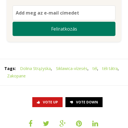
Tags:
Dolina Strążyska
,
Siklawica-vízesés
,
tél
,
téli tátra
,
Zakopane
VOTE UP
VOTE DOWN