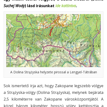
Suchej Wody
) lásd írásunkat
ide kattintva
.
A Dolina Strążyska helyzete pirossal a Lengyel-Tátrában
Sok ismertető írja azt, hogy Zakopane legszebb völgye
a Strążyska-völgy (Dolina Strążyska), melynek bejárata
2,5 kilométerre van Zakopane városközpontjától. A
közel három kilométer hosszú völgy kettéosztja a