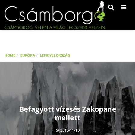
Men
HOME
EURÓPA
LENGYELORSZÁG
Befagyott vízesés Zakopane
mellett
2016-11-10