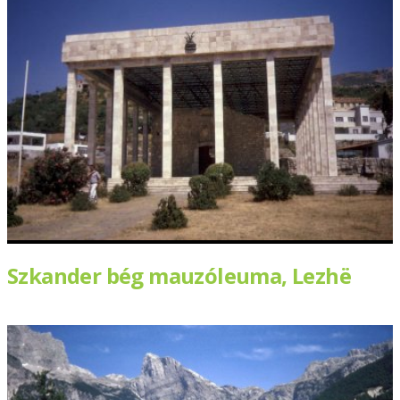
Szkander bég mauzóleuma, Lezhë