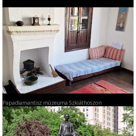
Papadiamantisz múzeuma Szkiáthoszon