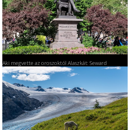
Aki megvette az oroszoktól Alaszkát: Seward