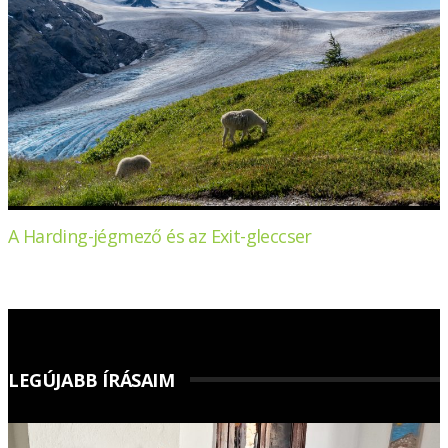
A Harding-jégmező és az Exit-gleccser
LEGÚJABB ÍRÁSAIM