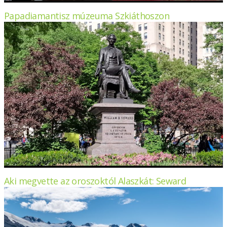
Papadiamantisz múzeuma Szkiáthoszon
Aki megvette az oroszoktól Alaszkát: Seward