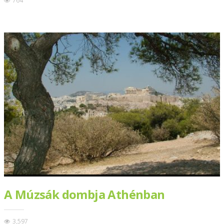
764
A Múzsák dombja Athénban
3,597