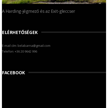
A Harding-jégmező és az Exit-gleccser
ELÉRHETŐSÉGEK
E-mail cím: belabarna@gmail.com
Telefon: +36 20 9642 996
FACEBOOK