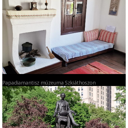
Papadiamantisz múzeuma Szkiáthoszon