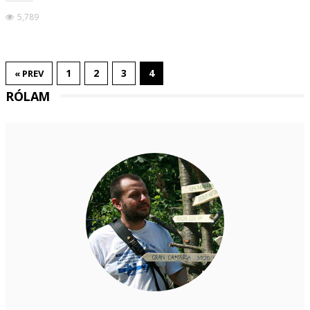
5,789
1
2
3
4
« PREV
RÓLAM