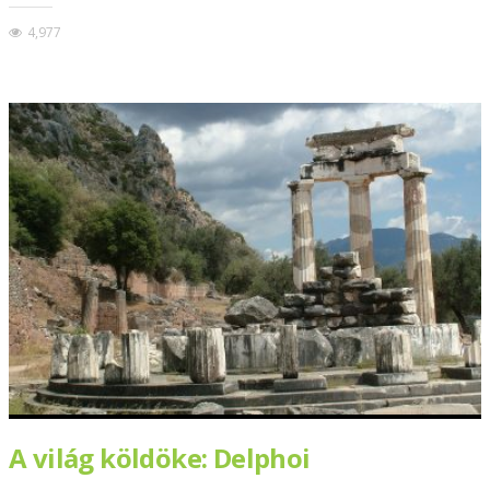
4,977
A világ köldöke: Delphoi