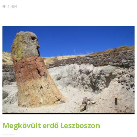
1,494
Megkövült erdő Leszboszon