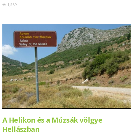
1,589
A Helikon és a Múzsák völgye
Hellászban