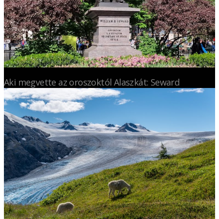
Aki megvette az oroszoktól Alaszkát: Seward