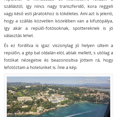
szállástól, így nincs nagy transzferidő, kora reggeli
vagy késő esti járatokhoz is tökéletes. Ami azt is jelenti,
hogy a szállás közvetlen közelében van a kifutópálya,
így akár a repülő-fotósoknak, spottereknek is jó
választás lehet.
És ez fordítva is igaz: viszonylag jó helyen ültem a
repülőn, a gép bal oldalán elöl, ablak mellett, s utólag a
fotókat nézegetve és beazonosítva jöttem rá, hogy
lefotóztam a hotelünket is. Íme a kép.