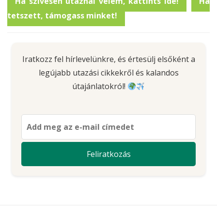
Ha szívesen utaznál velem, kattints ide!
Ha
tetszett, támogass minket!
Iratkozz fel hírlevelünkre, és értesülj elsőként a
legújabb utazási cikkekről és kalandos
útajánlatokról!