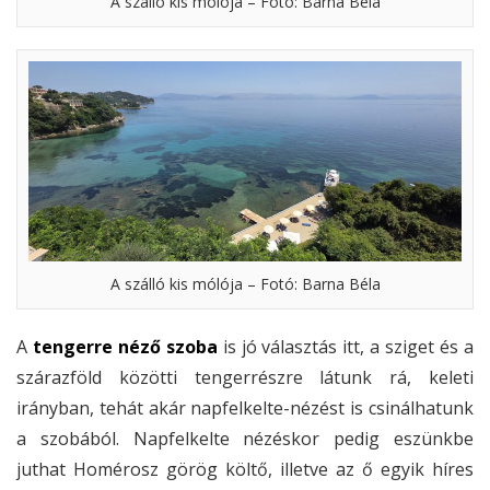
A szálló kis mólója – Fotó: Barna Béla
A szálló kis mólója – Fotó: Barna Béla
A
tengerre néző szoba
is jó választás itt, a sziget és a
szárazföld közötti tengerrészre látunk rá, keleti
irányban, tehát akár napfelkelte-nézést is csinálhatunk
a szobából. Napfelkelte nézéskor pedig eszünkbe
juthat Homérosz görög költő, illetve az ő egyik híres