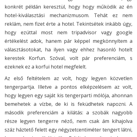
konkrét példán keresztül, hogy hogy működik az én
hotel-kiválasztási mechanizmusom. Tehát ez nem
reklám, nem fizet érte a hotel. Tekintsétek inkább úgy,
hogy ezúttal most nem tripadvisor vagy google
értékelést adok, hanem pár képpel megkönnyítem a
választásotokat, ha ilyen vagy ehhez hasonló hotelt
kerestek Korfun. Szóval, volt pár preferenciám, s
ezeknek ez a korfui hotel megfelelt.
Az első feltételem az volt, hogy legyen közvetlen
tengerpartja. Illetve a pontos elképzelésem az volt,
hogy legyen egy saját kis tengerparti mólója, ahonnan
bemehetek a vízbe, de ki is feküdhetek napozni. A
második preferenciám a kilátás: a szobák nagyobb
része legyen tengerre néző, nem csak ám kihajolva
száz háztető felett egy négyzetcentiméter tengert látni,