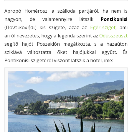
Apropó Homérosz, a szálloda partjáról, ha nem is
nagyon, de valamennyire látszik
Pontikonisi
(Ποντικονήσι) kis szigete, azaz az
Egér-sziget
, ami
arról nevezetes, hogy a legenda szerint az
Odüsszeuszt
segítő hajót Poszeidón megátkozta, s a hazaúton
sziklává változtatta őket hajójukkal együtt. És
Pontikonisi szigetéről viszont látszik a hotel, íme: