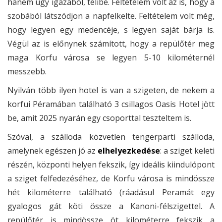
hanem úgy igazából, telibe. Feltételem volt az is, hogy a
szobából látszódjon a napfelkelte. Feltételem volt még,
hogy legyen egy medencéje, s legyen saját bárja is.
Végül az is előnynek számított, hogy a repülőtér meg
maga Korfu városa se legyen 5-10 kilométernél
messzebb.
Nyilván több ilyen hotel is van a szigeten, de nekem a
korfui Péramában található 3 csillagos Oasis Hotel jött
be, amit 2025 nyarán egy csoporttal teszteltem is.
Szóval, a szálloda közvetlen tengerparti szálloda,
amelynek egészen jó az
elhelyezkedése
: a sziget keleti
részén, központi helyen fekszik, így ideális kiindulópont
a sziget felfedezéséhez, de Korfu városa is mindössze
hét kilométerre található (ráadásul Peramát egy
gyalogos gát köti össze a Kanoni-félszigettel. A
repülőtér is mindössze öt kilométerre fekszik a