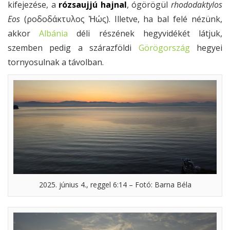
kifejezése, a
rózsaujjú hajnal
, ógörögül
rhododaktylos
Eos
(ροδοδάκτυλος Ἠώς). Illetve, ha bal felé nézünk,
akkor
Albánia
déli részének hegyvidékét látjuk,
szemben pedig a szárazföldi
Görögország
hegyei
tornyosulnak a távolban.
2025. június 4., reggel 6:14 – Fotó: Barna Béla