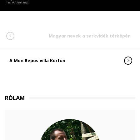
valóságosan.
Magyar nevek a sarkvidék térképén
A Mon Repos villa Korfun
RÓLAM