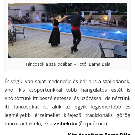
Táncosok a szállodában – Fotó: Barna Béla
És végül van saját medencéje és bárja is a szállodának,
ahol kis csoportunkkal több hangulatos estét is
eltöltöttünk itt beszélgetéssel és uzózással, de néztünk
itt táncosokat is, akik az egyik legismertebb és
legmélyebb érzelmeket kifejező tradicionális görög
táncot adták elő, ez a
zeibekiko
(ζεϊμπέκικο).
Kép és szöveg: Barna Béla