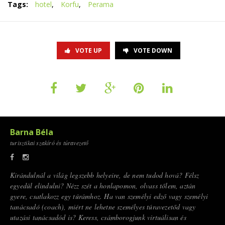
Tags:
hotel
,
Korfu
,
Perama
VOTE UP
VOTE DOWN
Barna Béla
turisztikai szakíró és túravezető
Kirándulnál a világ legszebb helyeire, de nem tudod hová? Félsz
egyedül elindulni? Nézz szét a honlapomon, olvass tőlem, aztán
gyere, csatlakozz egy túrámhoz. Ha van személyi edző vagy személyi
tanácsadó (coach), miért ne lehetne személyes túravezetőd vagy
utazási tanácsadód is? Keress, csámborogjunk virtuálisan és