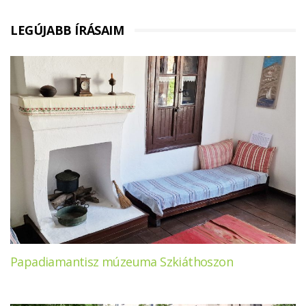
LEGÚJABB ÍRÁSAIM
Papadiamantisz múzeuma Szkiáthoszon