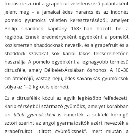
források szerint a grapefruit véletlenszerű palántaként
jelent meg – a jamaicai édes narancs és az indonéz
pomelo gyümölcs véletlen keresztezéséből, amelyet
Philip Chaddock kapitány 1683-ban hozott be a
régióba. Ennek eredményeként egyébként a pomelót
közismerten shaddocknak nevezik, és a grapefruit és a
shaddock szavakat sok karibi lakos felcserélhetően
használja. A pomelo egyébként a legnagyobb termésű
citrusféle, amely Délkelet-Ázsiában őshonos. A 10–30
cm átmérőjű, vastag héjú, édes-savanykás gyümölcsök
súlya az 1–2 kg-ot is elérheti.
Ez a citrusfélék közül az egyik legkésőbb felfedezett,
Karib-térségből származó gyümölcs, amelyet korábban
ún.
tiltott gyümölcsként
is ismerték: a sokfelé keringő
sztori szerint az angol gyarmatosítók azért nevezték a
grapefruitot „tiltott gyümölcsnek”, mert miután a