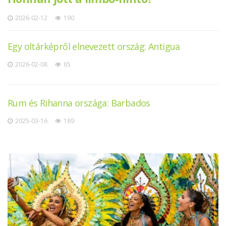
2026-02-12
190
Egy oltárképről elnevezett ország: Antigua
2026-02-08
65
Rum és Rihanna országa: Barbados
2025-03-16
189