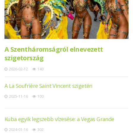
A Szentháromságról elnevezett
szigetország
2026-02-12
140
A La Soufrière Saint Vincent szigetén
2025-11-16
100
Kuba egyik legszebb vízesése: a Vegas Grande
2024-01-16
302