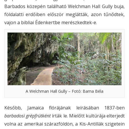
Barbados közepén található Welchman Hall Gully buja,
földalatti erdőiben először meglátták, azon tűnődtek,
vajon a bibliai Édenkertbe merészkedtek-e.
A Welchman Hall Gully – Fotó: Barna Béla
Később, Jamaica flórájának leírásában 1837-ben
barbadosi grépfrútként
írták le. Mielőtt kultúrája elterjedt
volna az amerikai szárazföldön, a Kis-Antillák szigetein