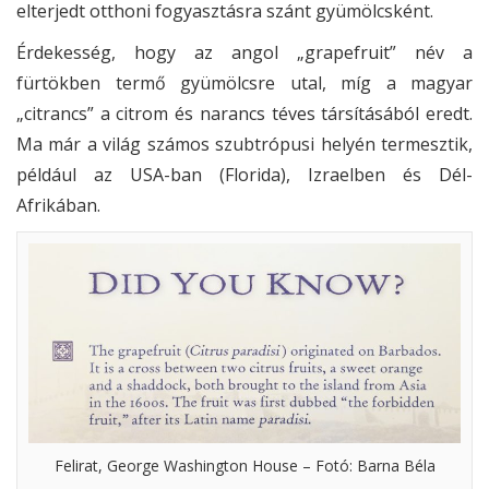
elterjedt otthoni fogyasztásra szánt gyümölcsként.
Érdekesség, hogy az angol „grapefruit” név a
fürtökben termő gyümölcsre utal, míg a magyar
„citrancs” a citrom és narancs téves társításából eredt.
Ma már a világ számos szubtrópusi helyén termesztik,
például az USA-ban (Florida), Izraelben és Dél-
Afrikában.
Felirat, George Washington House – Fotó: Barna Béla