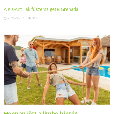
A Kis-Antillák fűszerszigete: Grenada
2025-03-17
314
Honnan jött a limbo-hintó?