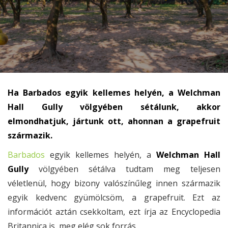
Ha Barbados egyik kellemes helyén, a Welchman
Hall Gully völgyében sétálunk, akkor
elmondhatjuk, jártunk ott, ahonnan a grapefruit
származik.
Barbados
egyik kellemes helyén, a
Welchman Hall
Gully
völgyében sétálva tudtam meg teljesen
véletlenül, hogy bizony valószínűleg innen származik
egyik kedvenc gyümölcsöm, a grapefruit. Ezt az
információt aztán csekkoltam, ezt írja az Encyclopedia
Britannica is, meg elég sok forrás.