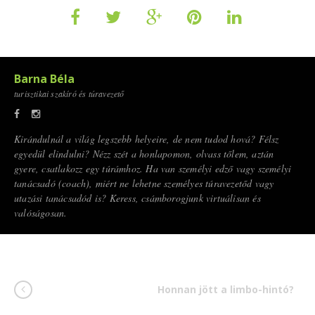
Barna Béla
turisztikai szakíró és túravezető
Kirándulnál a világ legszebb helyeire, de nem tudod hová? Félsz
egyedül elindulni? Nézz szét a honlapomon, olvass tőlem, aztán
gyere, csatlakozz egy túrámhoz. Ha van személyi edző vagy személyi
tanácsadó (coach), miért ne lehetne személyes túravezetőd vagy
utazási tanácsadód is? Keress, csámborogjunk virtuálisan és
valóságosan.
Honnan jött a limbo-hintó?