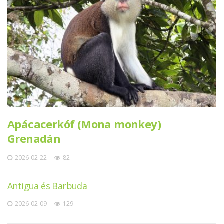
Apácacerkóf (Mona monkey)
Grenadán
2026-02-22
82
Antigua és Barbuda
2026-02-09
129