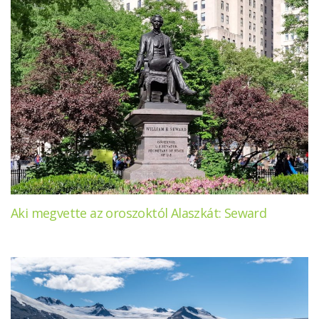
Aki megvette az oroszoktól Alaszkát: Seward