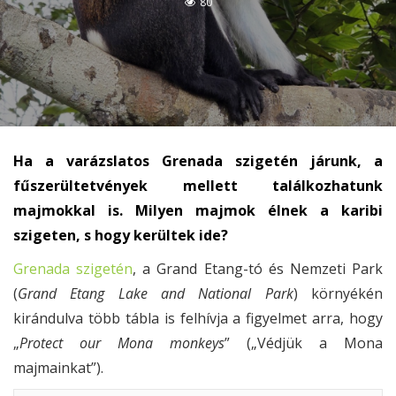
80
Ha a varázslatos Grenada szigetén járunk, a
fűszerültetvények mellett találkozhatunk
majmokkal is. Milyen majmok élnek a karibi
szigeten, s hogy kerültek ide?
Grenada szigetén
, a Grand Etang-tó és Nemzeti Park
(
Grand Etang Lake and National Park
) környékén
kirándulva több tábla is felhívja a figyelmet arra, hogy
„
Protect our Mona monkeys
” („Védjük a Mona
majmainkat”).