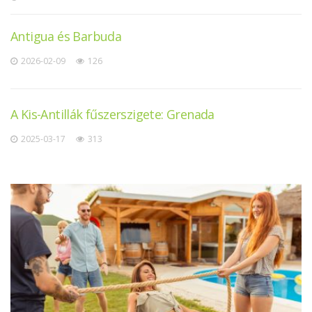
Antigua és Barbuda
2026-02-09
126
A Kis-Antillák fűszerszigete: Grenada
2025-03-17
313