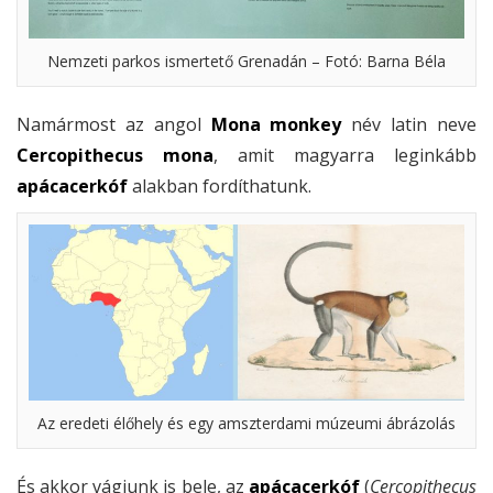
Nemzeti parkos ismertető Grenadán – Fotó: Barna Béla
Namármost az angol
Mona monkey
név latin neve
Cercopithecus mona
, amit magyarra leginkább
apácacerkóf
alakban fordíthatunk.
Az eredeti élőhely és egy amszterdami múzeumi ábrázolás
És akkor vágjunk is bele, az
apácacerkóf
(
Cercopithecus