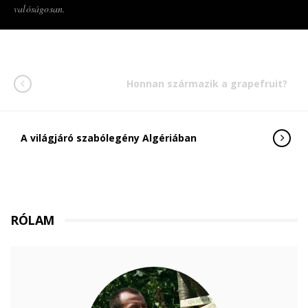
valóságosan.
Honnan származik a grapefruit?
A világjáró szabólegény Algériában
RÓLAM