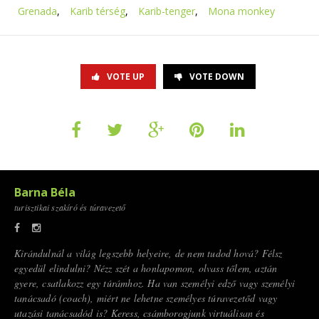
Grenada
,
Karib térség
,
Karib-tenger
,
Mona monkey
VOTE UP
VOTE DOWN
Barna Béla
turisztikai szakíró és túravezető
Kirándulnál a világ legszebb helyeire, de nem tudod hová? Félsz
egyedül elindulni? Nézz szét a honlapomon, olvass tőlem, aztán
gyere, csatlakozz egy túrámhoz. Ha van személyi edző vagy személyi
tanácsadó (coach), miért ne lehetne személyes túravezetőd vagy
utazási tanácsadód is? Keress, csámborogjunk virtuálisan és