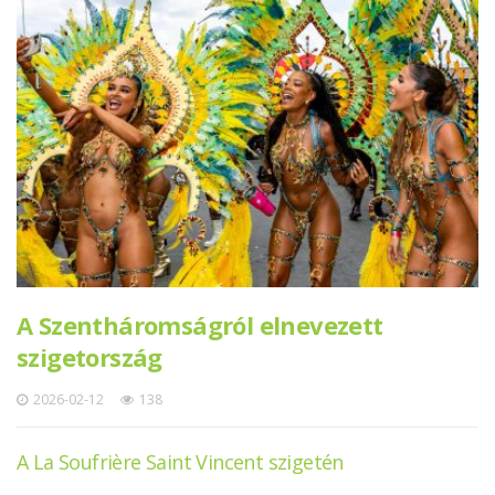
A Szentháromságról elnevezett
szigetország
2026-02-12
138
A La Soufrière Saint Vincent szigetén