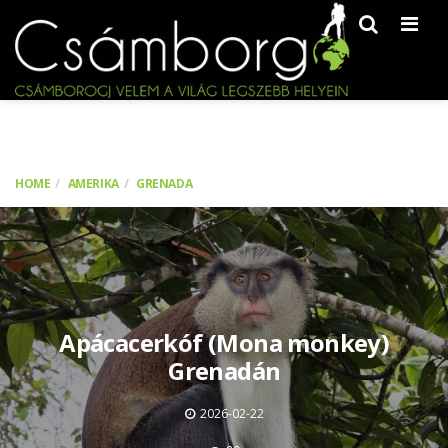
Men
HOME
AMERIKA
GRENADA
Apácacerkóf (Mona monkey)
Grenadán
2026-02-22