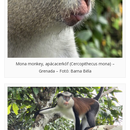
Mona monkey, apácacerkóf (Cercopithecus mona) –
Grenada – Fotó: Barna Béla