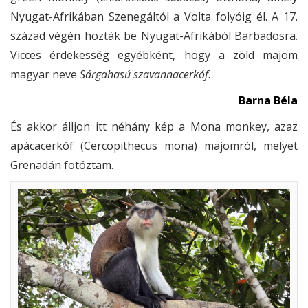
Nyugat-Afrikában Szenegáltól a Volta folyóig él. A 17.
század végén hozták be Nyugat-Afrikából Barbadosra.
Vicces érdekesség egyébként, hogy a zöld majom
magyar neve
Sárgahasú szavannacerkóf
.
Barna Béla
És akkor álljon itt néhány kép a Mona monkey, azaz
apácacerkóf (Cercopithecus mona) majomról, melyet
Grenadán fotóztam.