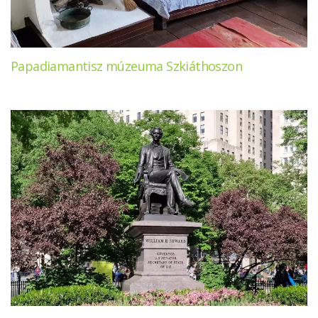
Papadiamantisz múzeuma Szkiáthoszon