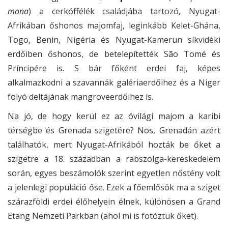
mona
) a cerkóffélék családjába tartozó, Nyugat-
Afrikában őshonos majomfaj, leginkább Kelet-Ghána,
Togo, Benin, Nigéria és Nyugat-Kamerun síkvidéki
erdőiben őshonos, de betelepítették São Tomé és
Príncipére is. S bár főként erdei faj, képes
alkalmazkodni a szavannák galériaerdőihez és a Niger
folyó deltájának mangroveerdőihez is.
Na jó, de hogy kerül ez az óvilági majom a karibi
térségbe és Grenada szigetére? Nos, Grenadán azért
találhatók, mert Nyugat-Afrikából hozták be őket a
szigetre a 18. században a rabszolga-kereskedelem
során, egyes beszámolók szerint egyetlen nőstény volt
a jelenlegi populáció őse. Ezek a főemlősök ma a sziget
szárazföldi erdei élőhelyein élnek, különösen a Grand
Etang Nemzeti Parkban (ahol mi is fotóztuk őket).