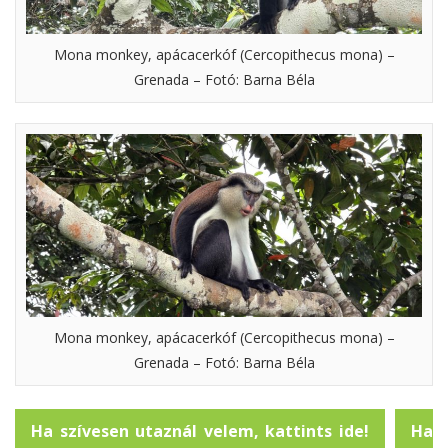
Mona monkey, apácacerkóf (Cercopithecus mona) –
Grenada – Fotó: Barna Béla
Mona monkey, apácacerkóf (Cercopithecus mona) –
Grenada – Fotó: Barna Béla
Ha szívesen utaznál velem, kattints ide!
Ha