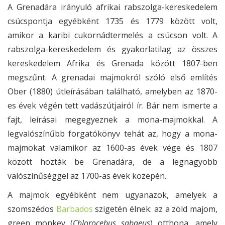
A Grenadára irányuló afrikai rabszolga-kereskedelem
csúcspontja egyébként 1735 és 1779 között volt,
amikor a karibi cukornádtermelés a csúcson volt. A
rabszolga-kereskedelem és gyakorlatilag az összes
kereskedelem Afrika és Grenada között 1807-ben
megszűnt. A grenadai majmokról szóló első említés
Ober (1880) útleírásában található, amelyben az 1870-
es évek végén tett vadászútjairól ír. Bár nem ismerte a
fajt, leírásai megegyeznek a mona-majmokkal. A
legvalószínűbb forgatókönyv tehát az, hogy a mona-
majmokat valamikor az 1600-as évek vége és 1807
között hozták be Grenadára, de a legnagyobb
valószínűséggel az 1700-as évek közepén.
A majmok egyébként nem ugyanazok, amelyek a
szomszédos
Barbados
szigetén élnek: az a zöld majom,
green monkey (
Chlorocebus sabaeus
) otthona, amely