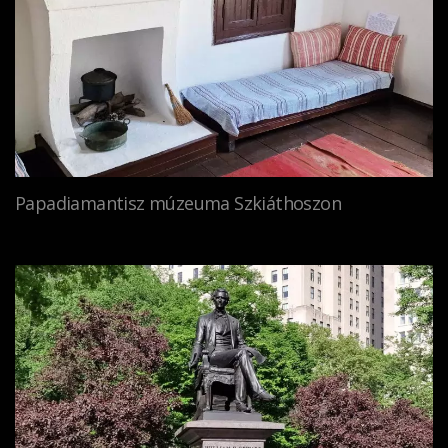
Papadiamantisz múzeuma Szkiáthoszon