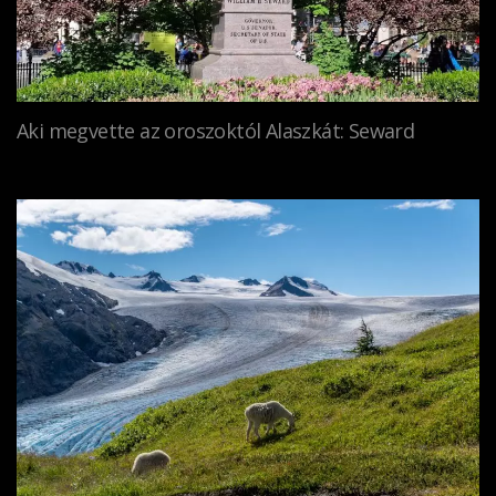
Aki megvette az oroszoktól Alaszkát: Seward