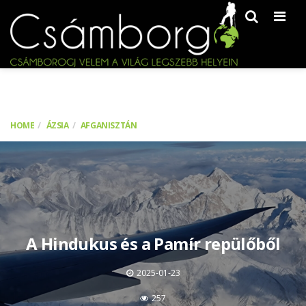
Men
HOME
ÁZSIA
AFGANISZTÁN
A Hindukus és a Pamír repülőből
2025-01-23
257