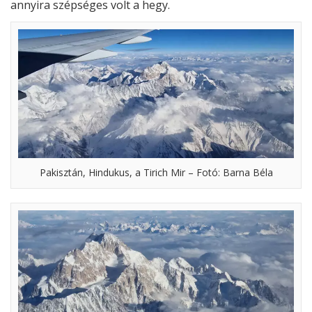
annyira szépséges volt a hegy.
Pakisztán, Hindukus, a Tirich Mir – Fotó: Barna Béla