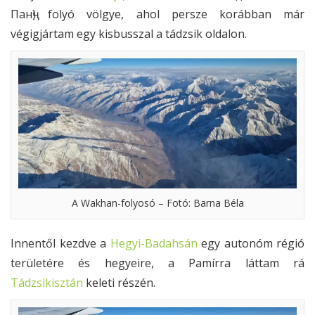
Панҷ) folyó völgye, ahol persze korábban már
végigjártam egy kisbusszal a tádzsik oldalon.
A Wakhan-folyosó – Fotó: Barna Béla
Innentől kezdve a
Hegyi-Badahsán
egy autonóm régió
területére és hegyeire, a Pamírra láttam rá
Tádzsikisztán
keleti részén.