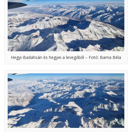
Hegyi-Badahsán és hegyei a levegőből – Fotó: Barna Béla