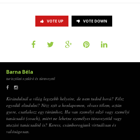
VOTE UP
VOTE DOWN
Barna Béla
turisztikai szakíró és túravezető
Kirándulnál a világ legszebb helyeire, de nem tudod hová? Félsz
egyedül elindulni? Nézz szét a honlapomon, olvass tőlem, aztán
gyere, csatlakozz egy túrámhoz. Ha van személyi edző vagy személyi
tanácsadó (coach), miért ne lehetne személyes túravezetőd vagy
utazási tanácsadód is? Keress, csámborogjunk virtuálisan és
valóságosan.