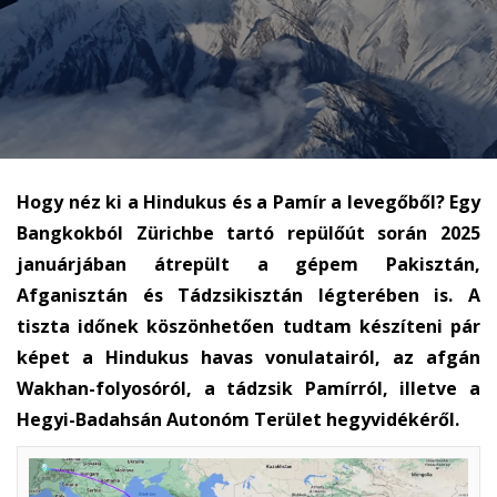
Hogy néz ki a Hindukus és a Pamír a levegőből? Egy
Bangkokból Zürichbe tartó repülőút során 2025
januárjában átrepült a gépem Pakisztán,
Afganisztán és Tádzsikisztán légterében is. A
tiszta időnek köszönhetően tudtam készíteni pár
képet a Hindukus havas vonulatairól, az afgán
Wakhan-folyosóról, a tádzsik Pamírról, illetve a
Hegyi-Badahsán Autonóm Terület hegyvidékéről.