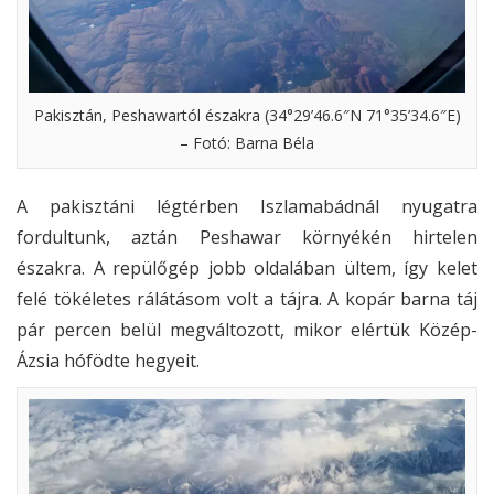
Pakisztán, Peshawartól északra (34°29’46.6″N 71°35’34.6″E)
– Fotó: Barna Béla
A pakisztáni légtérben Iszlamabádnál nyugatra
fordultunk, aztán Peshawar környékén hirtelen
északra. A repülőgép jobb oldalában ültem, így kelet
felé tökéletes rálátásom volt a tájra. A kopár barna táj
pár percen belül megváltozott, mikor elértük Közép-
Ázsia hófödte hegyeit.