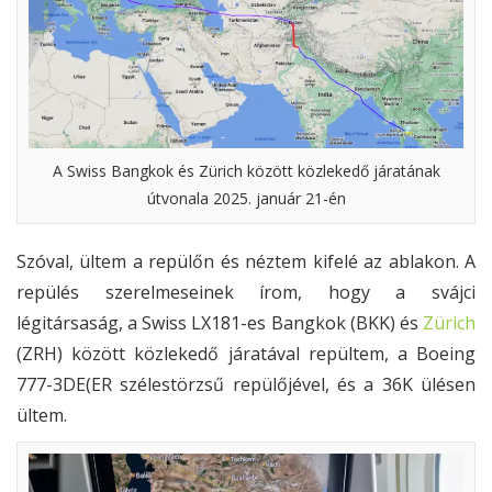
A Swiss Bangkok és Zürich között közlekedő járatának
útvonala 2025. január 21-én
Szóval, ültem a repülőn és néztem kifelé az ablakon. A
repülés szerelmeseinek írom, hogy a svájci
légitársaság, a Swiss LX181-es Bangkok (BKK) és
Zürich
(ZRH) között közlekedő járatával repültem, a Boeing
777-3DE(ER szélestörzsű repülőjével, és a 36K ülésen
ültem.