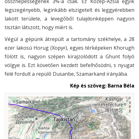
össznépességének 3%-a csak. Ez Közép-Ázsia egyik
legszegényebb, leginkább elszigetelt és leggyérebben
lakott területe, a levegőből tulajdonképpen nagyon
tisztán látszott, hogy miért is.
Végül a gépünk átrepült a tartomány székhelye, a 28
ezer lakosú Horug (Хоруғ), egyes térképeken Khorugh
fölött is, nagyon szépen kirajzolódott a Ghunt folyó
völgye is. Ezt követően kezdett befelhősödni, s nyugat
felé fordult a repülő Dusanbe, Szamarkand irányába.
Kép és szöveg: Barna Béla