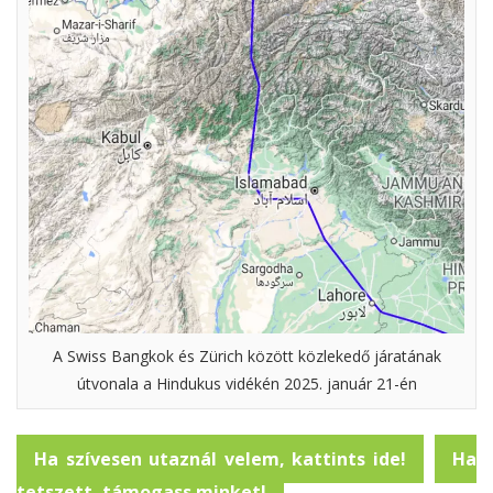
A Swiss Bangkok és Zürich között közlekedő járatának
útvonala a Hindukus vidékén 2025. január 21-én
Ha szívesen utaznál velem, kattints ide!
Ha
tetszett, támogass minket!