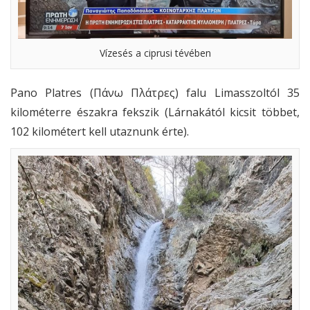
Vízesés a ciprusi tévében
Pano Platres (Πάνω Πλάτρες) falu Limasszoltól 35
kilométerre északra fekszik (Lárnakától kicsit többet,
102 kilométert kell utaznunk érte).