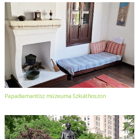
Papadiamantisz múzeuma Szkiáthoszon