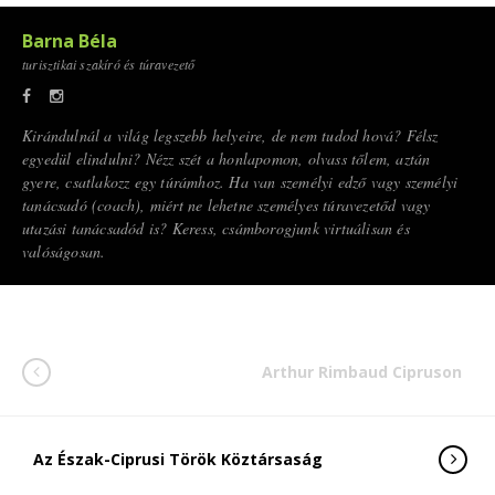
Barna Béla
turisztikai szakíró és túravezető
Kirándulnál a világ legszebb helyeire, de nem tudod hová? Félsz
egyedül elindulni? Nézz szét a honlapomon, olvass tőlem, aztán
gyere, csatlakozz egy túrámhoz. Ha van személyi edző vagy személyi
tanácsadó (coach), miért ne lehetne személyes túravezetőd vagy
utazási tanácsadód is? Keress, csámborogjunk virtuálisan és
valóságosan.
Arthur Rimbaud Cipruson
Az Észak-Ciprusi Török Köztársaság