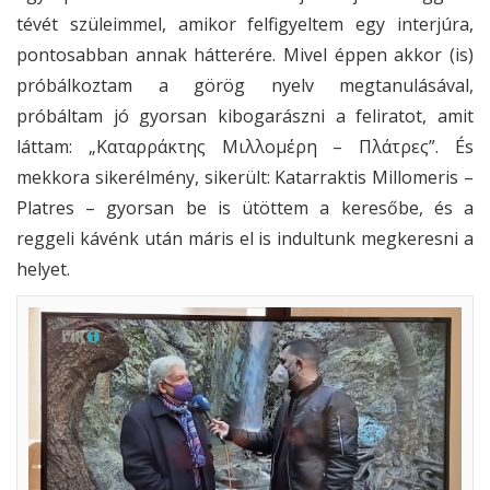
tévét szüleimmel, amikor felfigyeltem egy interjúra,
pontosabban annak hátterére. Mivel éppen akkor (is)
próbálkoztam a görög nyelv megtanulásával,
próbáltam jó gyorsan kibogarászni a feliratot, amit
láttam: „Καταρράκτης Μιλλομέρη – Πλάτρες”. És
mekkora sikerélmény, sikerült: Katarraktis Millomeris –
Platres – gyorsan be is ütöttem a keresőbe, és a
reggeli kávénk után máris el is indultunk megkeresni a
helyet.