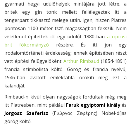
gyarmati hegyi üdülőhelyek mintájára jött létre, a
britek egy gin tonic mellett fellélegeztek itt a
tengerpart tikkasztó melege után. Igen, hiszen Platres
pontosan 1100 méter tszf. magasságban fekszik. Nem
véletlenül építettek itt egy üdülőt 1880-ban
a ciprusi
brit főkormányzó
részére. És itt jön egy
irodalomtörténeti érdekesség: ennek építésében részt
vett építési felügyelőként
Arthur Rimbaud
(1854-1891)
francia szimbolista költő. Görög és francia nyelvű,
1946-ban avatott emléktábla örökíti meg ezt a
kalandját.
Rimbaud-n kívül olyan nagyságok fordultak még meg
itt Platresben, mint például
Faruk egyiptomi király
és
Jorgosz Szeferisz
(Γιώργος Σεφέρης) Nobel-díjas
görög költő.