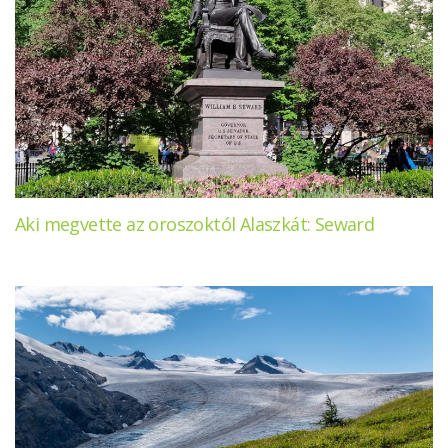
Aki megvette az oroszoktól Alaszkát: Seward