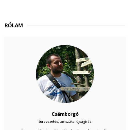
RÓLAM
Csámborgó
túravezetés, turisztikai újságírás