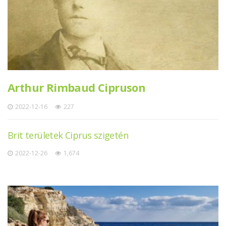
Arthur Rimbaud Cipruson
2022-12-16
227
Brit területek Ciprus szigetén
2022-12-26
1,674