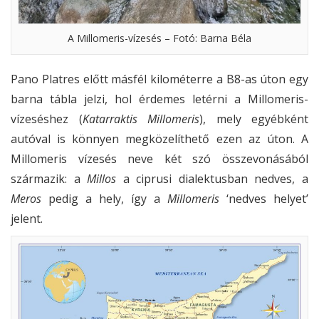
A Millomeris-vízesés – Fotó: Barna Béla
Pano Platres előtt másfél kilométerre a B8-as úton egy
barna tábla jelzi, hol érdemes letérni a Millomeris-
vízeséshez (
Katarraktis Millomeris
), mely egyébként
autóval is könnyen megközelíthető ezen az úton. A
Millomeris vízesés neve két szó összevonásából
származik: a
Millos
a ciprusi dialektusban nedves, a
Meros
pedig a hely, így a
Millomeris
‘nedves helyet’
jelent.