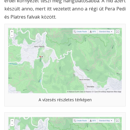
erdei környezet teszi még hangulatosabbá. A híd azért
készült anno, mert itt vezetett anno a régi út Pera Pedi
és Platres falvak között.
A vízesés részletes térképen