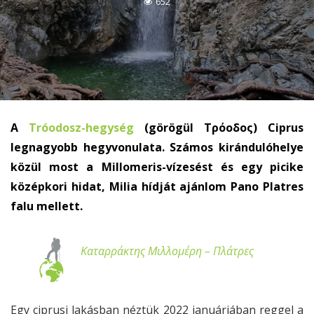
652
A
Tróodosz-hegység
(görögül Τρόοδος) Ciprus
legnagyobb hegyvonulata. Számos kirándulóhelye
közül most a Millomeris-vízesést és egy picike
középkori hidat, Milia hídját ajánlom Pano Platres
falu mellett.
Καταρράκτης Μιλλομέρη – Πλάτρες
Egy ciprusi lakásban néztük 2022 januárjában reggel a