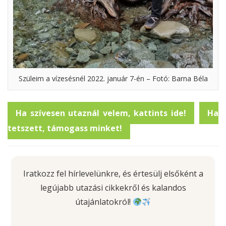
Szüleim a vízesésnél 2022. január 7-én – Fotó: Barna Béla
Ha szívesen utaznál velem, kattints ide!
Ha
tetszett, támogass minket!
Iratkozz fel hírlevelünkre, és értesülj elsőként a
legújabb utazási cikkekről és kalandos
útajánlatokról!