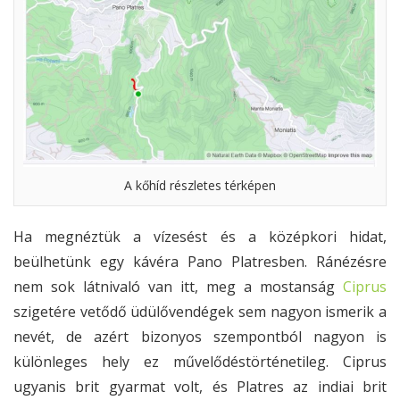
A kőhíd részletes térképen
Ha megnéztük a vízesést és a középkori hidat,
beülhetünk egy kávéra Pano Platresben. Ránézésre
nem sok látnivaló van itt, meg a mostanság
Ciprus
szigetére vetődő üdülővendégek sem nagyon ismerik a
nevét, de azért bizonyos szempontból nagyon is
különleges hely ez művelődéstörténetileg. Ciprus
ugyanis brit gyarmat volt, és Platres az indiai brit