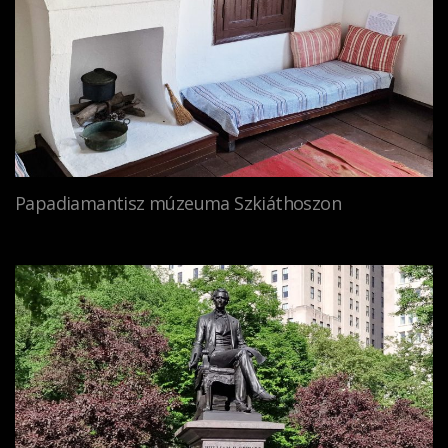
Papadiamantisz múzeuma Szkiáthoszon