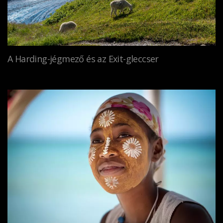
A Harding-jégmező és az Exit-gleccser