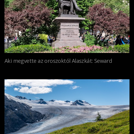
Aki megvette az oroszoktól Alaszkát: Seward