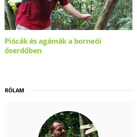
Piócák és agámák a borneói
őserdőben
RÓLAM