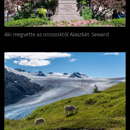
Aki megvette az oroszoktól Alaszkát: Seward