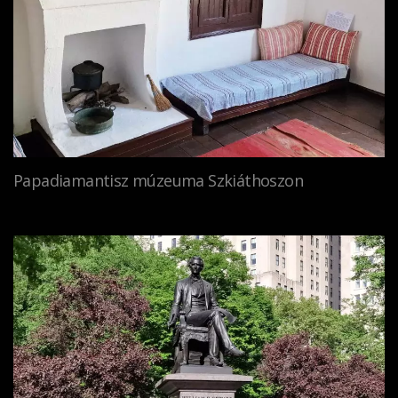
Papadiamantisz múzeuma Szkiáthoszon