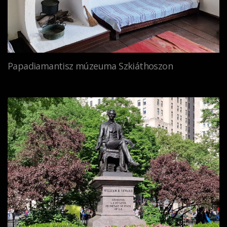
Papadiamantisz múzeuma Szkiáthoszon