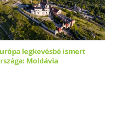
urópa legkevésbé ismert
rszága: Moldávia