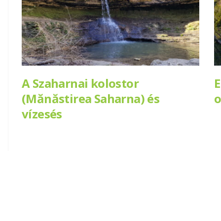
A Szaharnai kolostor
E
(Mănăstirea Saharna) és
o
vízesés