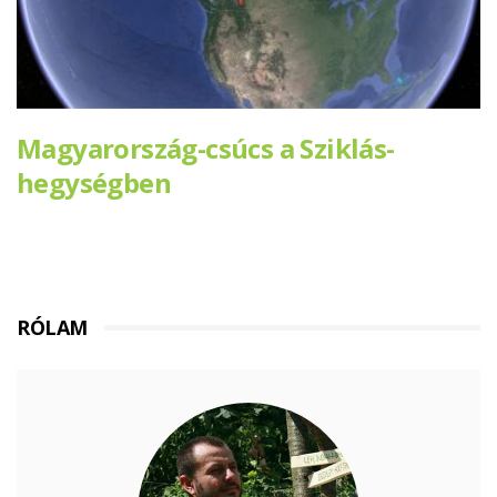
Magyarország-csúcs a Sziklás-
hegységben
RÓLAM