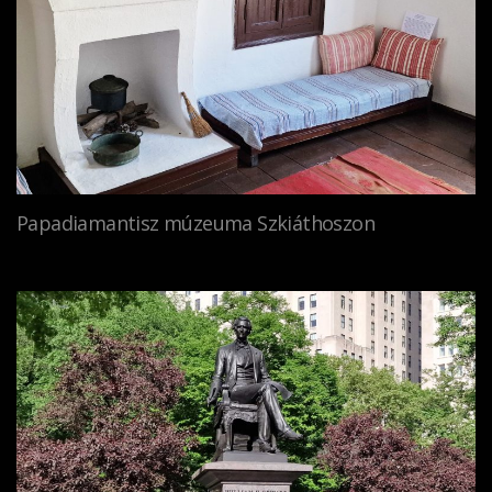
Papadiamantisz múzeuma Szkiáthoszon