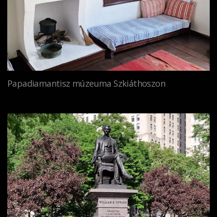
Papadiamantisz múzeuma Szkiáthoszon